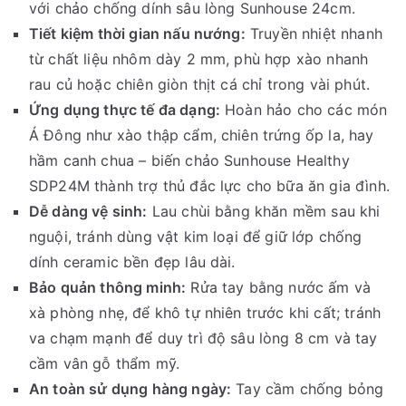
với chảo chống dính sâu lòng Sunhouse 24cm.
Tiết kiệm thời gian nấu nướng:
Truyền nhiệt nhanh
từ chất liệu nhôm dày 2 mm, phù hợp xào nhanh
rau củ hoặc chiên giòn thịt cá chỉ trong vài phút.
Ứng dụng thực tế đa dạng:
Hoàn hảo cho các món
Á Đông như xào thập cẩm, chiên trứng ốp la, hay
hầm canh chua – biến chảo Sunhouse Healthy
SDP24M thành trợ thủ đắc lực cho bữa ăn gia đình.
Dễ dàng vệ sinh:
Lau chùi bằng khăn mềm sau khi
nguội, tránh dùng vật kim loại để giữ lớp chống
dính ceramic bền đẹp lâu dài.
Bảo quản thông minh:
Rửa tay bằng nước ấm và
xà phòng nhẹ, để khô tự nhiên trước khi cất; tránh
va chạm mạnh để duy trì độ sâu lòng 8 cm và tay
cầm vân gỗ thẩm mỹ.
An toàn sử dụng hàng ngày:
Tay cầm chống bỏng