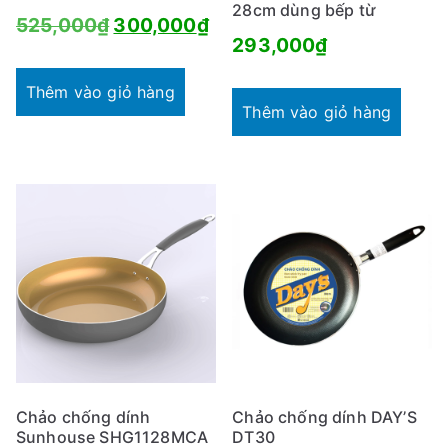
28cm dùng bếp từ
Giá
Giá
525,000
₫
300,000
₫
293,000
₫
gốc
hiện
là:
tại
Thêm vào giỏ hàng
Thêm vào giỏ hàng
525,000₫.
là:
300,000₫.
Chảo chống dính
Chảo chống dính DAY’S
Sunhouse SHG1128MCA
DT30