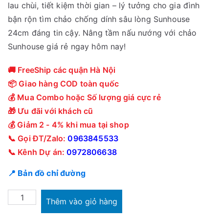
lau chùi, tiết kiệm thời gian – lý tưởng cho gia đình
0
2
bận rộn tìm chảo chống dính sâu lòng Sunhouse
0
9
24cm đáng tin cậy. Nâng tầm nấu nướng với chảo
0
0
Sunhouse giá rẻ ngay hôm nay!
₫
,
.
0
🚚 FreeShip các quận Hà Nội
0
📦 Giao hàng COD toàn quốc
0
💰 Mua Combo hoặc Số lượng giá cực rẻ
₫
🎁 Ưu đãi với khách cũ
.
💰 Giảm 2 - 4% khi mua tại shop
📞 Gọi ĐT/Zalo:
0963845533
📞 Kênh Dự án:
0972806638
📍 Bản đồ chỉ đường
Chảo
Thêm vào giỏ hàng
sâu