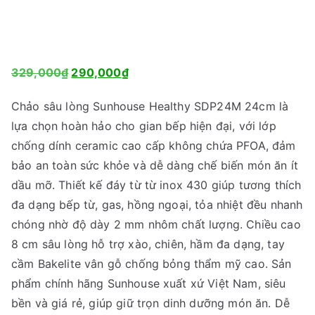
G
G
329,000
₫
290,000
₫
i
i
Chảo sâu lòng Sunhouse Healthy SDP24M 24cm là
á
á
lựa chọn hoàn hảo cho gian bếp hiện đại, với lớp
g
h
chống dính ceramic cao cấp không chứa PFOA, đảm
ố
i
bảo an toàn sức khỏe và dễ dàng chế biến món ăn ít
c
ệ
dầu mỡ. Thiết kế đáy từ từ inox 430 giúp tương thích
l
n
đa dạng bếp từ, gas, hồng ngoại, tỏa nhiệt đều nhanh
à
t
chóng nhờ độ dày 2 mm nhôm chất lượng. Chiều cao
:
ạ
8 cm sâu lòng hỗ trợ xào, chiên, hầm đa dạng, tay
3
i
cầm Bakelite vân gỗ chống bỏng thẩm mỹ cao. Sản
2
l
phẩm chính hãng Sunhouse xuất xứ Việt Nam, siêu
9
à
bền và giá rẻ, giúp giữ trọn dinh dưỡng món ăn. Dễ
,
: