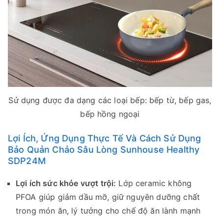
Sử dụng được đa dạng các loại bếp: bếp từ, bếp gas,
bếp hồng ngoại
Lợi Ích, Ứng Dụng Thực Tế Và Cách Sử Dụng
Bảo Quản Chảo Sâu Lòng Sunhouse Healthy
SDP24M
Lợi ích sức khỏe vượt trội:
Lớp ceramic không
PFOA giúp giảm dầu mỡ, giữ nguyên dưỡng chất
trong món ăn, lý tưởng cho chế độ ăn lành mạnh