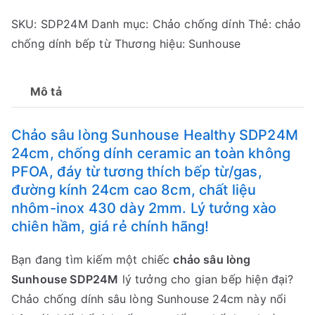
lòng
SKU:
SDP24M
Danh mục:
Chảo chống dính
Thẻ:
chảo
Sunhouse
chống dính bếp từ
Thương hiệu:
Sunhouse
Healthy
SDP24M
24cm
Mô tả
số
lượng
Chảo sâu lòng Sunhouse Healthy SDP24M
24cm, chống dính ceramic an toàn không
PFOA, đáy từ tương thích bếp từ/gas,
đường kính 24cm cao 8cm, chất liệu
nhôm-inox 430 dày 2mm. Lý tưởng xào
chiên hầm, giá rẻ chính hãng!
Bạn đang tìm kiếm một chiếc
chảo sâu lòng
Sunhouse SDP24M
lý tưởng cho gian bếp hiện đại?
Chảo chống dính sâu lòng Sunhouse 24cm này nổi