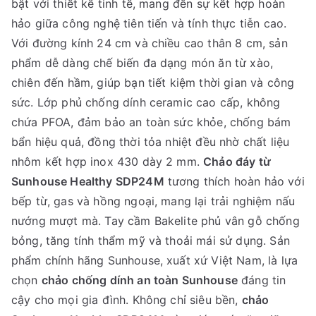
bật với thiết kế tinh tế, mang đến sự kết hợp hoàn
hảo giữa công nghệ tiên tiến và tính thực tiễn cao.
Với đường kính 24 cm và chiều cao thân 8 cm, sản
phẩm dễ dàng chế biến đa dạng món ăn từ xào,
chiên đến hầm, giúp bạn tiết kiệm thời gian và công
sức. Lớp phủ chống dính ceramic cao cấp, không
chứa PFOA, đảm bảo an toàn sức khỏe, chống bám
bẩn hiệu quả, đồng thời tỏa nhiệt đều nhờ chất liệu
nhôm kết hợp inox 430 dày 2 mm.
Chảo đáy từ
Sunhouse Healthy SDP24M
tương thích hoàn hảo với
bếp từ, gas và hồng ngoại, mang lại trải nghiệm nấu
nướng mượt mà. Tay cầm Bakelite phủ vân gỗ chống
bỏng, tăng tính thẩm mỹ và thoải mái sử dụng. Sản
phẩm chính hãng Sunhouse, xuất xứ Việt Nam, là lựa
chọn
chảo chống dính an toàn Sunhouse
đáng tin
cậy cho mọi gia đình. Không chỉ siêu bền,
chảo