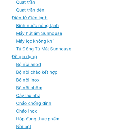
Quạt trần
Quạt trần đèn
Điện tử điện lạnh
Bình nước nóng lạnh
Máy hút ẩm Sunhouse
Máy lọc không khí
Tủ Đông Tủ Mát Sunhouse
Đồ gia dụng
Bộ nồi anod
Bộ nồi chảo kết hợp
Bộ nồi inox
Bộ nồi nhôm
Cây lau nhà
Chảo chống dính
Chảo inox
Hộp đựng thực phẩm
Nồi bột