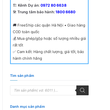
🏗️
Kênh Dự án:
0972 80 6638
🛠️
Trung tâm bảo hành:
1800 6680
🚚
FreeShip các quận Hà Nội • Giao hàng
COD toàn quốc
💰
Mua ghép/gộp hoặc số lượng nhiều giá
rất tốt
✅
Cam kết: Hàng chất lượng, giá tốt, bảo
hành chính hãng
Tìm sản phẩm
T
ì
m
k
i
ế
Danh mục sản phẩm
m