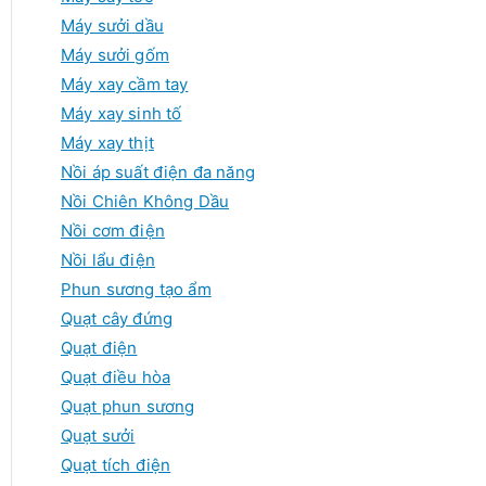
Máy sưởi dầu
Máy sưởi gốm
Máy xay cầm tay
Máy xay sinh tố
Máy xay thịt
Nồi áp suất điện đa năng
Nồi Chiên Không Dầu
Nồi cơm điện
Nồi lẩu điện
Phun sương tạo ẩm
Quạt cây đứng
Quạt điện
Quạt điều hòa
Quạt phun sương
Quạt sưởi
Quạt tích điện