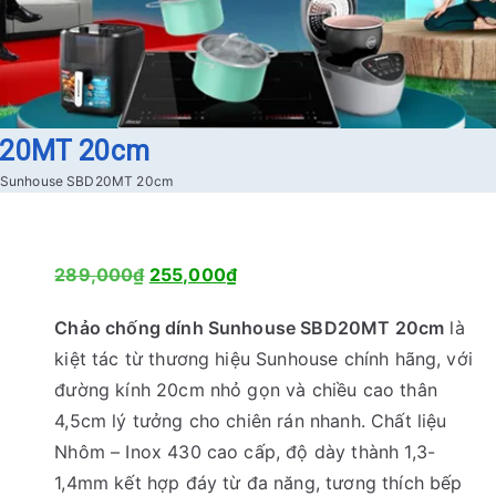
BD20MT 20cm
h Sunhouse SBD20MT 20cm
G
G
289,000
₫
255,000
₫
i
i
Chảo chống dính Sunhouse SBD20MT 20cm
là
á
á
kiệt tác từ thương hiệu Sunhouse chính hãng, với
g
h
đường kính 20cm nhỏ gọn và chiều cao thân
ố
i
4,5cm lý tưởng cho chiên rán nhanh. Chất liệu
c
ệ
Nhôm – Inox 430 cao cấp, độ dày thành 1,3-
l
n
1,4mm kết hợp đáy từ đa năng, tương thích bếp
à
t