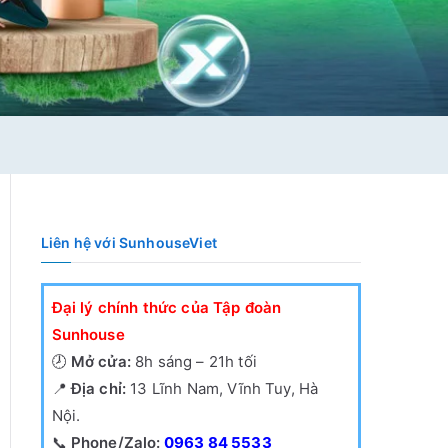
Liên hệ với SunhouseViet
Đại lý chính thức của Tập đoàn
Sunhouse
🕗
Mở cửa:
8h sáng – 21h tối
📍
Địa chỉ:
13 Lĩnh Nam, Vĩnh Tuy, Hà
Nội.
📞
Phone/Zalo:
0963 84 5533