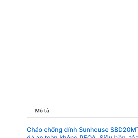
Mô tả
Chảo chống dính Sunhouse SBD20MT 
đá an toàn không PFOA. Siêu bền, tỏa