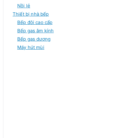
Nồi lẻ
Thiết bị nhà bếp
Bếp đôi cao cấp
Bếp gas âm kính
Bếp gas dương
Máy hút mùi