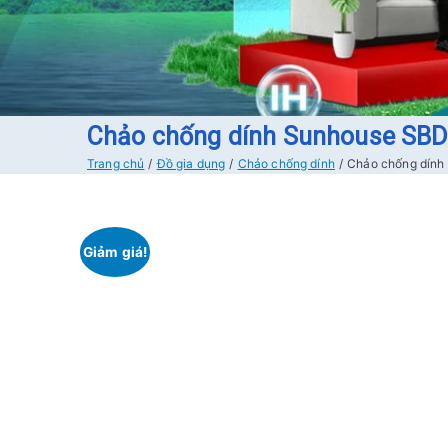
Chảo chống dính Sunhouse S
Trang chủ
Đồ gia dụng
Chảo chống dính
Chảo chống dín
Giảm giá!