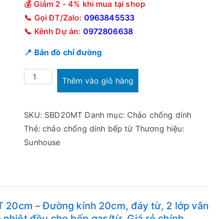
💰 Giảm 2 - 4% khi mua tại shop
📞 Gọi ĐT/Zalo:
0963845533
📞 Kênh Dự án:
0972806638
📍 Bản đồ chỉ đường
Chảo
Thêm vào giỏ hàng
chống
dính
SKU:
SBD20MT
Danh mục:
Chảo chống dính
Sunhouse
Thẻ:
chảo chống dính bếp từ
Thương hiệu:
SBD20MT
Sunhouse
20cm
số
lượng
20cm – Đường kính 20cm, đáy từ, 2 lớp vân
 nhiệt đều cho bếp gas/từ. Giá rẻ chính