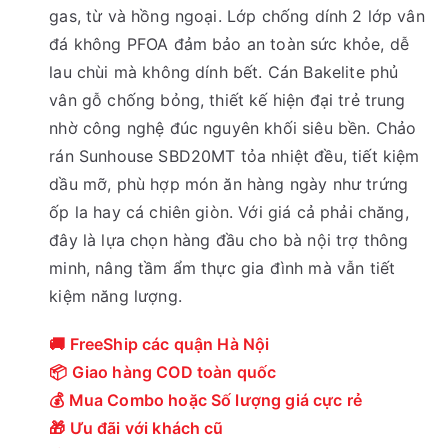
gas, từ và hồng ngoại. Lớp chống dính 2 lớp vân
:
ạ
đá không PFOA đảm bảo an toàn sức khỏe, dễ
2
i
lau chùi mà không dính bết. Cán Bakelite phủ
8
l
vân gỗ chống bỏng, thiết kế hiện đại trẻ trung
9
à
nhờ công nghệ đúc nguyên khối siêu bền. Chảo
,
:
rán Sunhouse SBD20MT tỏa nhiệt đều, tiết kiệm
0
2
dầu mỡ, phù hợp món ăn hàng ngày như trứng
0
5
ốp la hay cá chiên giòn. Với giá cả phải chăng,
0
5
đây là lựa chọn hàng đầu cho bà nội trợ thông
₫
,
minh, nâng tầm ẩm thực gia đình mà vẫn tiết
.
0
kiệm năng lượng.
0
0
🚚 FreeShip các quận Hà Nội
₫
📦 Giao hàng COD toàn quốc
.
💰 Mua Combo hoặc Số lượng giá cực rẻ
🎁 Ưu đãi với khách cũ