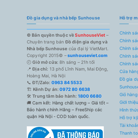
Đồ gia dụng và nhà bếp Sunhouse
Hỗ trợ 
Chính sá
© Bản quyền thuộc về
SunhouseViet
–
Chính sá
Chuyên trang bán
Đồ điện gia dụng và
Chính sá
Nhà bếp Sunhouse
của đại lý VietMart.
Copyright 2015© –
sunhouseviet.com
Chính sá
🕗
Giờ mở cửa:
8h sáng – 21h tối
Chính sá
📍
Địa chỉ:
13 phố Lĩnh Nam, Mai Động,
Cửa hàn
Hoàng Mai, Hà Nội
Đồ gia d
📞
ĐT/Zalo:
0963 84 5533
Sunhouse
🏗️
Kênh Dự án:
0972 80 6638
Giỏ hàng
🛠️
Trung tâm bảo hành:
1800 6680
Giới thi
🚚
Cam kết: Hàng chất lượng – Giá tốt –
Bảo hành chính Hãng – FreeShip các
Hình thứ
quận Hà Nội - COD toàn quốc.
Hỗ trợ k
Tài khoả
Thanh to