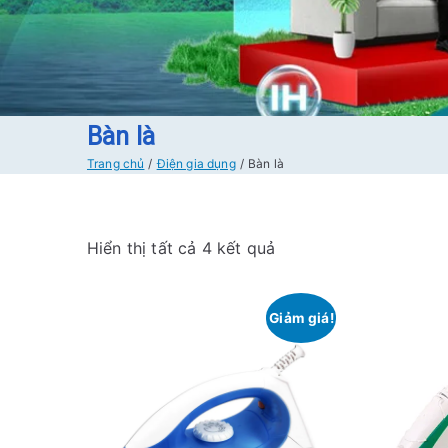
Bàn là
Trang chủ
Điện gia dụng
Bàn là
Đ
Hiển thị tất cả 4 kết quả
ã
s
Giảm giá!
ắ
p
x
ế
p