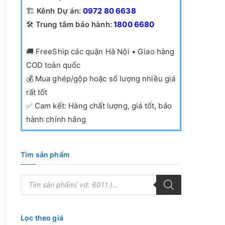
🏗️
Kênh Dự án:
0972 80 6638
🛠️
Trung tâm bảo hành:
1800 6680
🚚
FreeShip các quận Hà Nội • Giao hàng
COD toàn quốc
💰
Mua ghép/gộp hoặc số lượng nhiều giá
rất tốt
✅
Cam kết: Hàng chất lượng, giá tốt, bảo
hành chính hãng
Tìm sản phẩm
T
ì
m
k
i
ế
Lọc theo giá
m