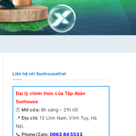
Liên hệ với SunhouseViet
Đại lý chính thức của Tập đoàn
Sunhouse
🕗
Mở cửa:
8h sáng – 21h tối
📍
Địa chỉ:
13 Lĩnh Nam, Vĩnh Tuy, Hà
Nội.
📞
Phone/Zalo:
0963 84 5533