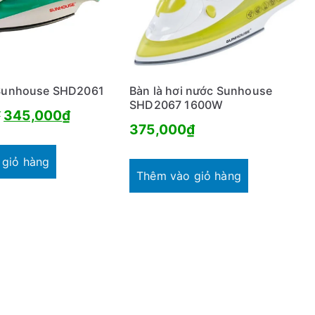
 Sunhouse SHD2061
Bàn là hơi nước Sunhouse
SHD2067 1600W
Giá
Giá
₫
345,000
₫
375,000
₫
gốc
hiện
là:
tại
 giỏ hàng
Thêm vào giỏ hàng
471,000₫.
là:
345,000₫.