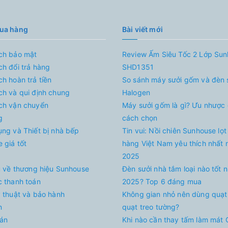
mua hàng
Bài viết mới
ch bảo mật
Review Ấm Siêu Tốc 2 Lớp Su
ch đổi trả hàng
SHD1351
ch hoàn trả tiền
So sánh máy sưởi gốm và đèn 
ch và qui định chung
Halogen
ch vận chuyển
Máy sưởi gốm là gì? Ưu nhược
g
cách chọn
ụng và Thiết bị nhà bếp
Tin vui: Nồi chiên Sunhouse lọt
 giá tốt
hàng Việt Nam yêu thích nhất
2025
ệu về thương hiệu Sunhouse
Đèn sưởi nhà tắm loại nào tốt 
c thanh toán
2025? Top 6 đáng mua
ỹ thuật và bảo hành
Không gian nhỏ nên dùng quạt
n
quạt treo tường?
án
Khi nào cần thay tấm làm mát 