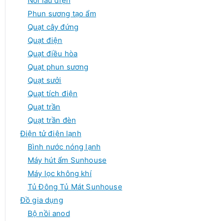
Nồi lẩu điện
Phun sương tạo ẩm
Quạt cây đứng
Quạt điện
Quạt điều hòa
Quạt phun sương
Quạt sưởi
Quạt tích điện
Quạt trần
Quạt trần đèn
Điện tử điện lạnh
Bình nước nóng lạnh
Máy hút ẩm Sunhouse
Máy lọc không khí
Tủ Đông Tủ Mát Sunhouse
Đồ gia dụng
Bộ nồi anod