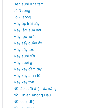
Đèn sưởi nhà tắm
Lò Nướng
Lò vi sóng
Máy ép trái cây
Máy làm sữa hạt
Máy lọc nước
Máy sấy quần áo
Máy sấy tóc
Máy sưởi dầu
Máy sưởi gốm
Máy xay cầm tay
Máy xay sinh tố
Máy xay thịt
Nồi áp suất điện đa năng
Nồi Chiên Không Dầu
Nồi cơm điện