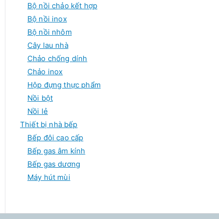
Bộ nồi chảo kết hợp
Bộ nồi inox
Bộ nồi nhôm
Cây lau nhà
Chảo chống dính
Chảo inox
Hộp đựng thực phẩm
Nồi bột
Nồi lẻ
Thiết bị nhà bếp
Bếp đôi cao cấp
Bếp gas âm kính
Bếp gas dương
Máy hút mùi