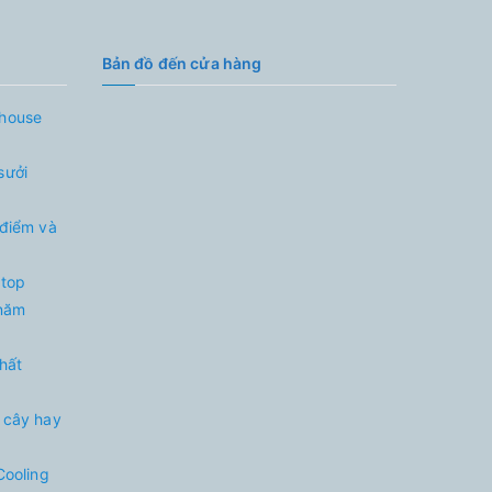
Bản đồ đến cửa hàng
nhouse
sưởi
 điểm và
 top
 năm
nhất
 cây hay
Cooling