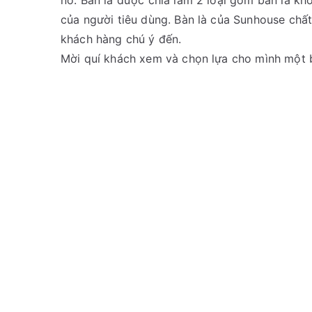
nó. Bàn là được chia làm 2 loại gồm bàn là k
của người tiêu dùng. Bàn là của Sunhouse chất
khách hàng chú ý đến.
Mời quí khách xem và chọn lựa cho mình một 