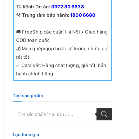
🏗️
Kênh Dự án:
0972 80 6638
🛠️
Trung tâm bảo hành:
1800 6680
🚚
FreeShip các quận Hà Nội • Giao hàng
COD toàn quốc
💰
Mua ghép/gộp hoặc số lượng nhiều giá
rất tốt
✅
Cam kết: Hàng chất lượng, giá tốt, bảo
hành chính hãng
Tìm sản phẩm
0₫.
T
ì
m
k
i
ế
Lọc theo giá
m