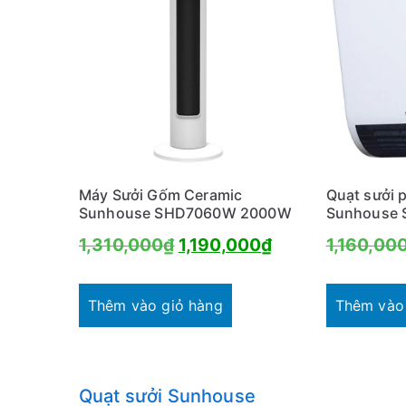
Máy Sưởi Gốm Ceramic
Quạt sưởi 
Sunhouse SHD7060W 2000W
Sunhouse
Giá
Giá
1,310,000
₫
1,190,000
₫
1,160,00
gốc
hiện
là:
tại
Thêm vào giỏ hàng
Thêm vào
1,310,000₫.
là:
1,190,000₫.
Quạt sưởi Sunhouse