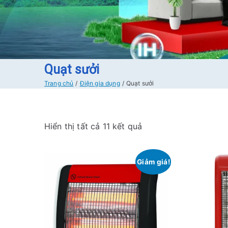
Quạt sưởi
Trang chủ
Điện gia dụng
Quạt sưởi
Đ
Hiển thị tất cả 11 kết quả
ã
s
Giảm giá!
ắ
p
x
ế
p