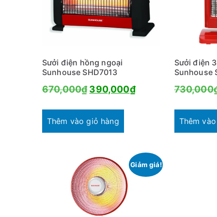
t
h
e
o
Sưởi điện hồng ngoại
Sưởi điện 
m
Sunhouse SHD7013
Sunhouse 
ứ
Giá
Giá
670,000
₫
390,000
₫
730,000
c
gốc
hiện
đ
ộ
là:
tại
Thêm vào giỏ hàng
Thêm vào
p
670,000₫.
là:
h
390,000₫.
ổ
Giảm giá!
b
i
ế
n