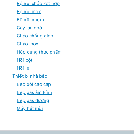
Bộ nồi chảo kết hợp
Bộ nồi inox
Bộ nồi nhôm
Cây lau nhà
Chảo chống dính
Chảo inox
Hộp đựng thực phẩm
Nồi bột
Nồi lẻ
Thiết bị nhà bếp
Bếp đôi cao cấp
Bếp gas âm kính
Bếp gas dương
Máy hút mùi