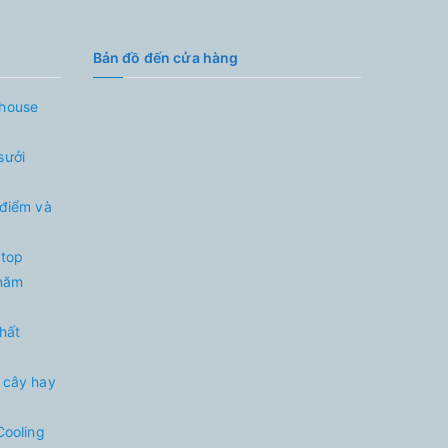
Bản đồ đến cửa hàng
nhouse
sưởi
 điểm và
 top
 năm
nhất
 cây hay
Cooling