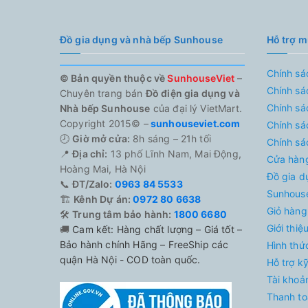
Đồ gia dụng và nhà bếp Sunhouse
Hỗ trợ 
Chính sá
© Bản quyền thuộc về
SunhouseViet
–
Chính sá
Chuyên trang bán
Đồ điện gia dụng và
Chính sá
Nhà bếp Sunhouse
của đại lý VietMart.
Copyright 2015© –
sunhouseviet.com
Chính sá
🕗
Giờ mở cửa:
8h sáng – 21h tối
Chính sá
📍
Địa chỉ:
13 phố Lĩnh Nam, Mai Động,
Cửa hàn
Hoàng Mai, Hà Nội
Đồ gia d
📞
ĐT/Zalo:
0963 84 5533
Sunhouse
🏗️
Kênh Dự án:
0972 80 6638
Giỏ hàng
🛠️
Trung tâm bảo hành:
1800 6680
Giới thi
🚚
Cam kết: Hàng chất lượng – Giá tốt –
Bảo hành chính Hãng – FreeShip các
Hình thứ
quận Hà Nội - COD toàn quốc.
Hỗ trợ k
Tài khoả
Thanh to