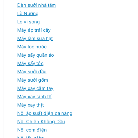
Đèn sưởi nhà tắm
Lò Nướng
Lò vi sóng
Máy ép trái cây
Máy làm sữa hạt
Máy lọc nước
Máy sấy quần áo
Máy sấy tóc
Máy sưởi dầu
n
Máy sưởi gốm
Máy xay cầm tay
Máy xay sinh tố
Máy xay thịt
80,000₫.
Nồi áp suất điện đa năng
Nồi Chiên Không Dầu
Nồi cơm điện