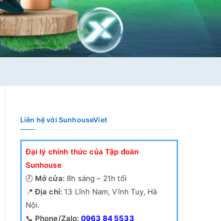
Liên hệ với SunhouseViet
Đại lý chính thức của Tập đoàn
Sunhouse
🕗
Mở cửa:
8h sáng – 21h tối
📍
Địa chỉ:
13 Lĩnh Nam, Vĩnh Tuy, Hà
Nội.
📞
Phone/Zalo:
0963 84 5533