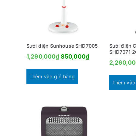
Sưởi điện Sunhouse SHD7005
Sưởi điện 
SHD7071 
Giá
Giá
1,290,000
₫
850,000
₫
2,260,0
gốc
hiện
là:
tại
Thêm vào giỏ hàng
Thêm vào
1,290,000₫.
là:
850,000₫.