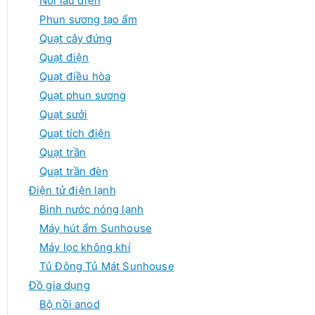
Nồi lẩu điện
Phun sương tạo ẩm
Quạt cây đứng
Quạt điện
Quạt điều hòa
Quạt phun sương
Quạt sưởi
Quạt tích điện
Quạt trần
Quạt trần đèn
Điện tử điện lạnh
Bình nước nóng lạnh
Máy hút ẩm Sunhouse
Máy lọc không khí
Tủ Đông Tủ Mát Sunhouse
Đồ gia dụng
Bộ nồi anod