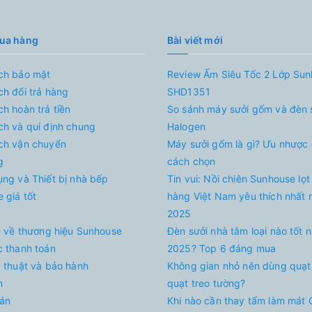
mua hàng
Bài viết mới
ch bảo mật
Review Ấm Siêu Tốc 2 Lớp Su
ch đổi trả hàng
SHD1351
ch hoàn trả tiền
So sánh máy sưởi gốm và đèn 
ch và qui định chung
Halogen
ch vận chuyển
Máy sưởi gốm là gì? Ưu nhược
g
cách chọn
ụng và Thiết bị nhà bếp
Tin vui: Nồi chiên Sunhouse lọt
 giá tốt
hàng Việt Nam yêu thích nhất
2025
ệu về thương hiệu Sunhouse
Đèn sưởi nhà tắm loại nào tốt 
c thanh toán
2025? Top 6 đáng mua
ỹ thuật và bảo hành
Không gian nhỏ nên dùng quạt
n
quạt treo tường?
án
Khi nào cần thay tấm làm mát 