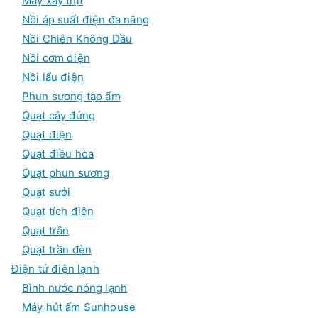
Máy xay thịt
Nồi áp suất điện đa năng
Nồi Chiên Không Dầu
Nồi cơm điện
Nồi lẩu điện
Phun sương tạo ẩm
Quạt cây đứng
Quạt điện
Quạt điều hòa
Quạt phun sương
Quạt sưởi
Quạt tích điện
Quạt trần
Quạt trần đèn
Điện tử điện lạnh
Bình nước nóng lạnh
Máy hút ẩm Sunhouse