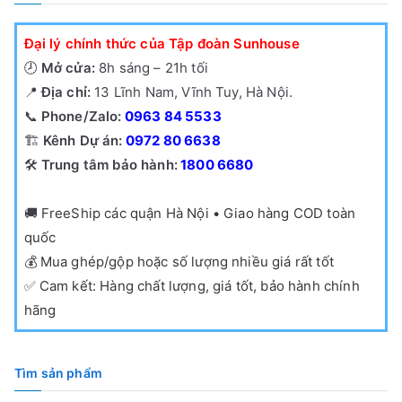
Đại lý chính thức của Tập đoàn Sunhouse
🕗
Mở cửa:
8h sáng – 21h tối
📍
Địa chỉ:
13 Lĩnh Nam, Vĩnh Tuy, Hà Nội.
📞
Phone/Zalo:
0963 84 5533
🏗️
Kênh Dự án:
0972 80 6638
🛠️
Trung tâm bảo hành:
1800 6680
🚚
FreeShip các quận Hà Nội • Giao hàng COD toàn
quốc
💰
Mua ghép/gộp hoặc số lượng nhiều giá rất tốt
✅
Cam kết: Hàng chất lượng, giá tốt, bảo hành chính
hãng
Tìm sản phẩm