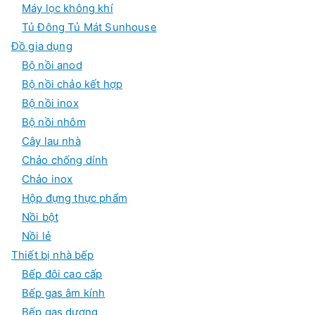
Máy lọc không khí
Tủ Đông Tủ Mát Sunhouse
Đồ gia dụng
Bộ nồi anod
Bộ nồi chảo kết hợp
Bộ nồi inox
Bộ nồi nhôm
Cây lau nhà
Chảo chống dính
Chảo inox
Hộp đựng thực phẩm
Nồi bột
Nồi lẻ
Thiết bị nhà bếp
Bếp đôi cao cấp
Bếp gas âm kính
Bếp gas dương