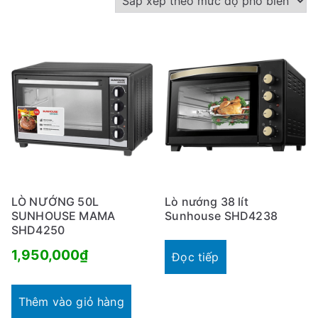
ắ
p
x
ế
p
t
h
e
o
m
LÒ NƯỚNG 50L
Lò nướng 38 lít
ứ
SUNHOUSE MAMA
Sunhouse SHD4238
SHD4250
c
1,950,000
₫
đ
Đọc tiếp
ộ
p
Thêm vào giỏ hàng
h