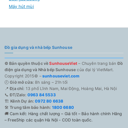
Máy hút mùi
Đồ gia dụng và nhà bếp Sunhouse
© Bản quyền thuộc về
SunhouseViet
– Chuyên trang bán
Đồ
điện gia dụng và Nhà bếp Sunhouse
của đại lý VietMart.
Copyright 2015© –
sunhouseviet.com
🕗
Giờ mở cửa:
8h sáng – 21h tối
📍
Địa chỉ:
13 phố Lĩnh Nam, Mai Động, Hoàng Mai, Hà Nội
📞
ĐT/Zalo:
0963 84 5533
🏗️
Kênh Dự án:
0972 80 6638
🛠️
Trung tâm bảo hành:
1800 6680
🚚
Cam kết: Hàng chất lượng – Giá tốt – Bảo hành chính Hãng
– FreeShip các quận Hà Nội - COD toàn quốc.