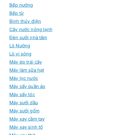
u
Bếp nướng
Bếp từ
Bình thủy điện
Cây nước nóng lạnh
Đèn sưởi nhà tắm
Lò Nướng
Lò vi sóng
Máy ép trái cây
Máy làm sữa hạt
Máy lọc nước
Máy sấy quần áo
Máy sấy tóc
Máy sưởi dầu
Máy sưởi gốm
Máy xay cầm tay
Máy xay sinh tố