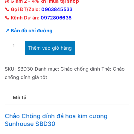
💰 Giảm 2 - 4% khi mua tại shop
📞 Gọi ĐT/Zalo:
0963845533
📞 Kênh Dự án:
0972806638
📍 Bản đồ chỉ đường
Chảo
Thêm vào giỏ hàng
Chống
dính
SKU:
SBD30
Danh mục:
Chảo chống dính
Thẻ:
Chảo
đá
chống dính giá tốt
hoa
kim
cương
Mô tả
Sunhouse
SBD30
Chảo Chống dính đá hoa kim cương
số
Sunhouse SBD30
lượng