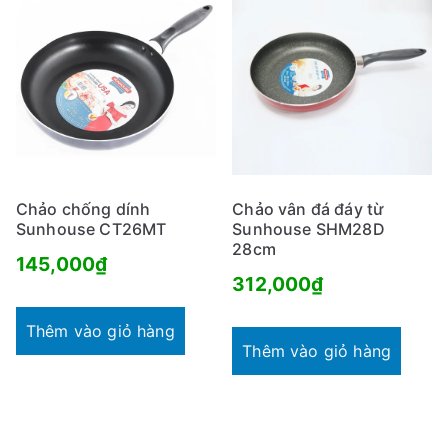
Chảo chống dính
Chảo vân đá đáy từ
Sunhouse CT26MT
Sunhouse SHM28D
28cm
145,000
₫
312,000
₫
Thêm vào giỏ hàng
Thêm vào giỏ hàng