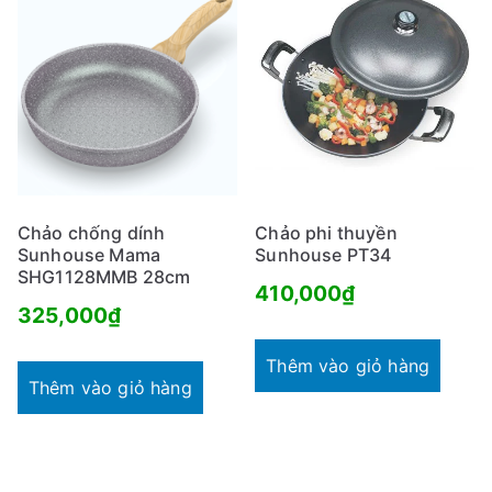
Chảo chống dính
Chảo phi thuyền
Sunhouse Mama
Sunhouse PT34
SHG1128MMB 28cm
410,000
₫
325,000
₫
Thêm vào giỏ hàng
Thêm vào giỏ hàng