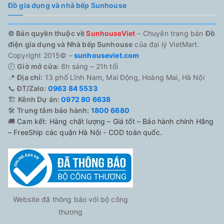
Đồ gia dụng và nhà bếp Sunhouse
© Bản quyền thuộc về
SunhouseViet
– Chuyên trang bán
Đồ
điện gia dụng và Nhà bếp Sunhouse
của đại lý VietMart.
Copyright 2015© –
sunhouseviet.com
🕗
Giờ mở cửa:
8h sáng – 21h tối
📍
Địa chỉ:
13 phố Lĩnh Nam, Mai Động, Hoàng Mai, Hà Nội
📞
ĐT/Zalo:
0963 84 5533
🏗️
Kênh Dự án:
0972 80 6638
🛠️
Trung tâm bảo hành:
1800 6680
🚚
Cam kết: Hàng chất lượng – Giá tốt – Bảo hành chính Hãng
– FreeShip các quận Hà Nội - COD toàn quốc.
Website đã thông báo với bộ công
thương