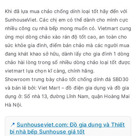
Khi đã lựa mua chảo chống dính loại tốt hãy đến với
SunhouseViet. Các chị em có thể dành cho mình cực
nhiều công cụ nhà bếp mong muốn có. Vietmart cung
ứng mọi dòng chảo xào rán độ tốt cao, an toàn cho
sức khỏe gia đình, điểm bán chảo mà các người mua
đang khát khao sở hữu, dành lấy cho gia đình 1 dòng
chảo hài lòng trong số nhiều dòng chảo loại tốt được
vietmart lựa chọn kĩ càng, chính hãng.
Showroom trưng bày chảo tốt chống dính đá SBD30
và bán lẻ bởi: Viet Mart – đồ điện gia dụng và đồ gia
dụng ở: Số nhà 13, đường Lĩnh Nam, quận Hoàng Mai
Hà Nội.
📍
Sunhouseviet.com: Đồ gia dụng và Thiết
bị nhà bếp Sunhouse giá tốt