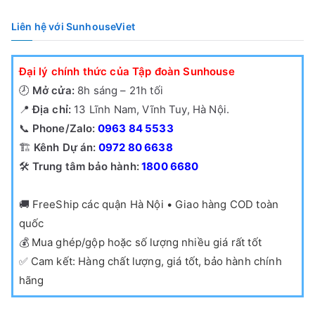
Liên hệ với SunhouseViet
Đại lý chính thức của Tập đoàn Sunhouse
🕗
Mở cửa:
8h sáng – 21h tối
📍
Địa chỉ:
13 Lĩnh Nam, Vĩnh Tuy, Hà Nội.
📞
Phone/Zalo:
0963 84 5533
🏗️
Kênh Dự án:
0972 80 6638
🛠️
Trung tâm bảo hành:
1800 6680
🚚
FreeShip các quận Hà Nội • Giao hàng COD toàn
quốc
💰
Mua ghép/gộp hoặc số lượng nhiều giá rất tốt
✅
Cam kết: Hàng chất lượng, giá tốt, bảo hành chính
hãng