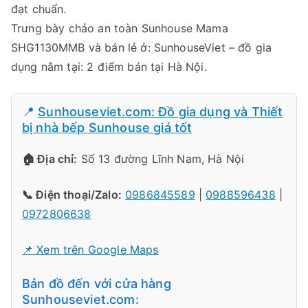
đạt chuẩn.
Trưng bày chảo an toàn Sunhouse Mama
SHG1130MMB và bán lẻ ở: SunhouseViet – đồ gia
dụng nằm tại: 2 điểm bán tại Hà Nội.
📍
Sunhouseviet.com: Đồ gia dụng và Thiết
bị nhà bếp Sunhouse giá tốt
🏠 Địa chỉ:
Số 13 đường Lĩnh Nam, Hà Nội
📞 Điện thoại/Zalo:
0986845589
|
0988596438
|
0972806638
📌 Xem trên Google Maps
Bản đồ đến với cửa hàng
Sunhouseviet.com: