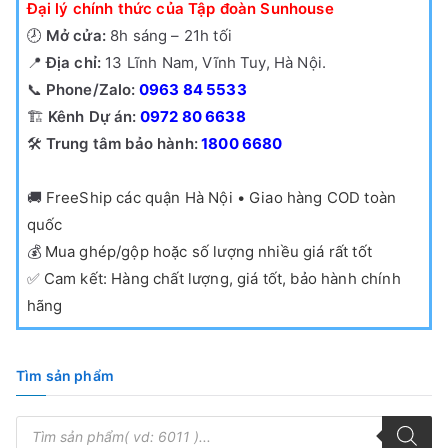
Đại lý chính thức của Tập đoàn Sunhouse
🕗
Mở cửa:
8h sáng – 21h tối
📍
Địa chỉ:
13 Lĩnh Nam, Vĩnh Tuy, Hà Nội.
📞
Phone/Zalo:
0963 84 5533
🏗️
Kênh Dự án:
0972 80 6638
🛠️
Trung tâm bảo hành:
1800 6680
🚚
FreeShip các quận Hà Nội • Giao hàng COD toàn
quốc
💰
Mua ghép/gộp hoặc số lượng nhiều giá rất tốt
✅
Cam kết: Hàng chất lượng, giá tốt, bảo hành chính
hãng
Tìm sản phẩm
T
ì