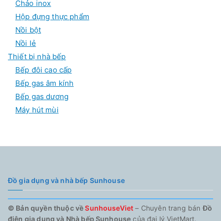
Chảo inox
Hộp đựng thực phẩm
Nồi bột
Nồi lẻ
Thiết bị nhà bếp
Bếp đôi cao cấp
Bếp gas âm kính
Bếp gas dương
Máy hút mùi
Đồ gia dụng và nhà bếp Sunhouse
© Bản quyền thuộc về
SunhouseViet
– Chuyên trang bán
Đồ
điện gia dụng và Nhà bếp Sunhouse
của đại lý VietMart.