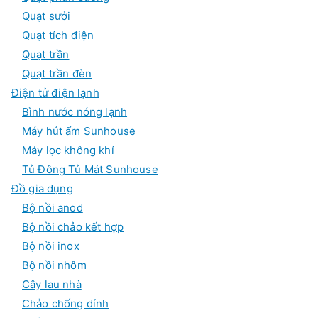
Quạt sưởi
Quạt tích điện
Quạt trần
Quạt trần đèn
Điện tử điện lạnh
Bình nước nóng lạnh
Máy hút ẩm Sunhouse
Máy lọc không khí
Tủ Đông Tủ Mát Sunhouse
Đồ gia dụng
Bộ nồi anod
Bộ nồi chảo kết hợp
Bộ nồi inox
Bộ nồi nhôm
Cây lau nhà
Chảo chống dính