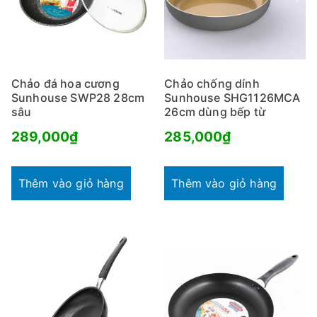
Chảo đá hoa cương
Chảo chống dính
Sunhouse SWP28 28cm
Sunhouse SHG1126MCA
sâu
26cm dùng bếp từ
289,000
₫
285,000
₫
Thêm vào giỏ hàng
Thêm vào giỏ hàng