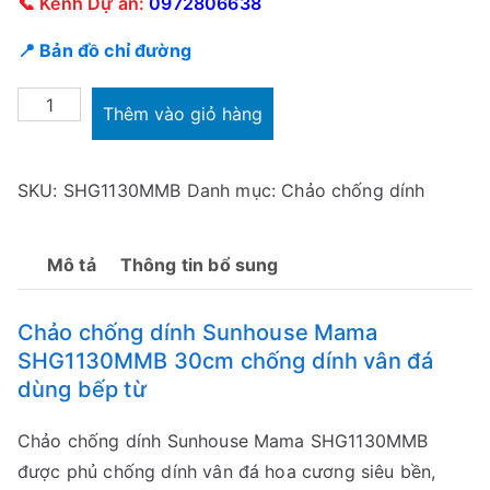
📞 Kênh Dự án:
0972806638
📍 Bản đồ chỉ đường
Chảo
Thêm vào giỏ hàng
chống
dính
SKU:
SHG1130MMB
Danh mục:
Chảo chống dính
Sunhouse
Mama
SHG1130MMB
Mô tả
Thông tin bổ sung
30cm
số
Chảo chống dính Sunhouse Mama
lượng
SHG1130MMB 30cm chống dính vân đá
dùng bếp từ
Chảo chống dính Sunhouse Mama SHG1130MMB
được phủ chống dính vân đá hoa cương siêu bền,