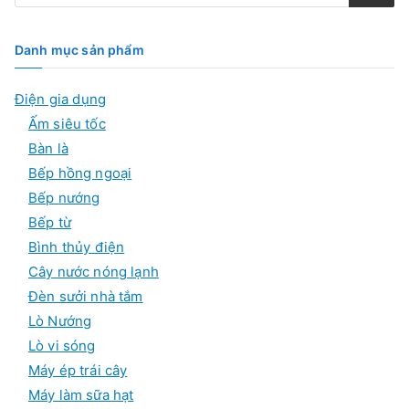
m
k
i
ế
Danh mục sản phẩm
m
s
ả
Điện gia dụng
n
p
Ấm siêu tốc
h
ẩ
Bàn là
m
Bếp hồng ngoại
Bếp nướng
Bếp từ
Bình thủy điện
Cây nước nóng lạnh
Đèn sưởi nhà tắm
Lò Nướng
Lò vi sóng
Máy ép trái cây
Máy làm sữa hạt