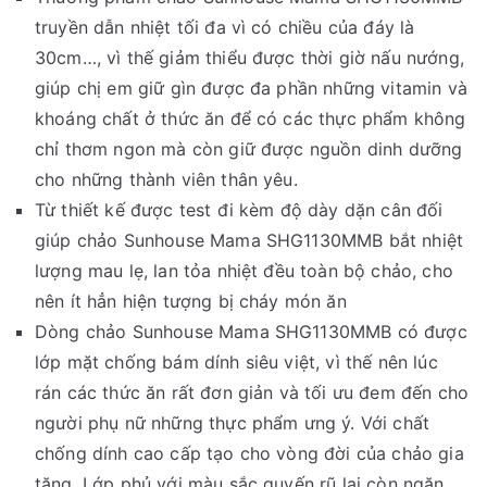
truyền dẫn nhiệt tối đa vì có chiều của đáy là
30cm…, vì thế giảm thiểu được thời giờ nấu nướng,
giúp chị em giữ gìn được đa phần những vitamin và
khoáng chất ở thức ăn để có các thực phẩm không
chỉ thơm ngon mà còn giữ được nguồn dinh dưỡng
cho những thành viên thân yêu.
Từ thiết kế được test đi kèm độ dày dặn cân đối
giúp chảo Sunhouse Mama SHG1130MMB bắt nhiệt
lượng mau lẹ, lan tỏa nhiệt đều toàn bộ chảo, cho
nên ít hẳn hiện tượng bị cháy món ăn
Dòng chảo Sunhouse Mama SHG1130MMB có được
lớp mặt chống bám dính siêu việt, vì thế nên lúc
rán các thức ăn rất đơn giản và tối ưu đem đến cho
người phụ nữ những thực phẩm ưng ý. Với chất
chống dính cao cấp tạo cho vòng đời của chảo gia
tăng. Lớp phủ với màu sắc quyến rũ lại còn ngăn