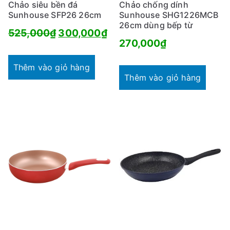
Chảo siêu bền đá
Chảo chống dính
Sunhouse SFP26 26cm
Sunhouse SHG1226MCB
26cm dùng bếp từ
Giá
Giá
525,000
₫
300,000
₫
270,000
₫
gốc
hiện
là:
tại
Thêm vào giỏ hàng
Thêm vào giỏ hàng
525,000₫.
là:
300,000₫.