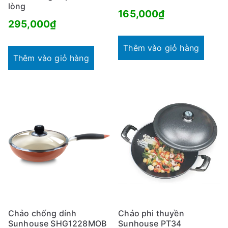
lòng
165,000
₫
295,000
₫
Thêm vào giỏ hàng
Thêm vào giỏ hàng
Chảo chống dính
Chảo phi thuyền
Sunhouse SHG1228MOB
Sunhouse PT34