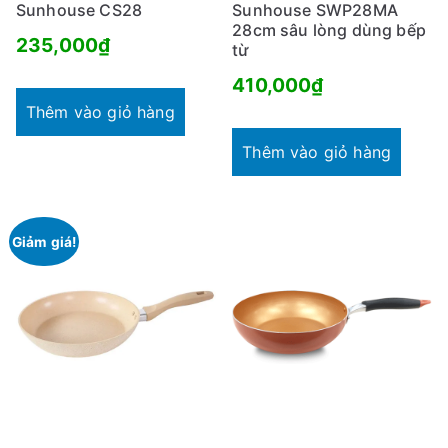
Sunhouse CS28
Sunhouse SWP28MA
28cm sâu lòng dùng bếp
235,000
₫
từ
410,000
₫
Thêm vào giỏ hàng
Thêm vào giỏ hàng
Giảm giá!