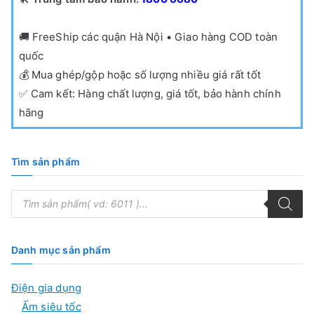
🚚
FreeShip các quận Hà Nội • Giao hàng COD toàn
quốc
💰
Mua ghép/gộp hoặc số lượng nhiều giá rất tốt
✅
Cam kết: Hàng chất lượng, giá tốt, bảo hành chính
hãng
Tìm sản phẩm
T
ì
m
k
i
ế
Danh mục sản phẩm
m
s
ả
Điện gia dụng
n
p
Ấm siêu tốc
h