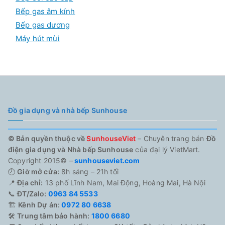
Bếp gas âm kính
Bếp gas dương
Máy hút mùi
Đồ gia dụng và nhà bếp Sunhouse
© Bản quyền thuộc về
SunhouseViet
– Chuyên trang bán
Đồ
điện gia dụng và Nhà bếp Sunhouse
của đại lý VietMart.
Copyright 2015© –
sunhouseviet.com
🕗
Giờ mở cửa:
8h sáng – 21h tối
📍
Địa chỉ:
13 phố Lĩnh Nam, Mai Động, Hoàng Mai, Hà Nội
📞
ĐT/Zalo:
0963 84 5533
🏗️
Kênh Dự án:
0972 80 6638
🛠️
Trung tâm bảo hành:
1800 6680