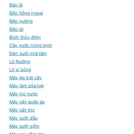
ẩ
Bàn là
m
Bếp hồng ngoại
Bếp nướng
Bếp từ
Bình thủy điện
Cây nước nóng lạnh
Đèn sưởi nhà tắm
Lò Nướng
Lò vi sóng
Máy ép trái cây
Máy làm sữa hạt
Máy lọc nước
Máy sấy quần áo
Máy sấy tóc
Máy sưởi dầu
Máy sưởi gốm