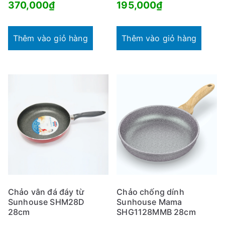
370,000
₫
195,000
₫
Thêm vào giỏ hàng
Thêm vào giỏ hàng
Chảo vân đá đáy từ
Chảo chống dính
Sunhouse SHM28D
Sunhouse Mama
28cm
SHG1128MMB 28cm