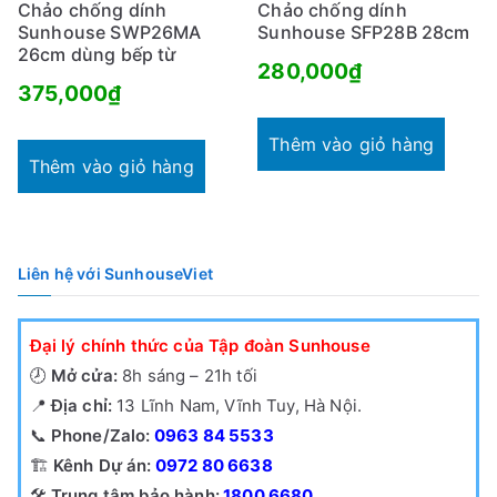
Chảo chống dính
Chảo chống dính
Sunhouse SWP26MA
Sunhouse SFP28B 28cm
26cm dùng bếp từ
280,000
₫
375,000
₫
Thêm vào giỏ hàng
Thêm vào giỏ hàng
Liên hệ với SunhouseViet
Đại lý chính thức của Tập đoàn Sunhouse
🕗
Mở cửa:
8h sáng – 21h tối
📍
Địa chỉ:
13 Lĩnh Nam, Vĩnh Tuy, Hà Nội.
📞
Phone/Zalo:
0963 84 5533
🏗️
Kênh Dự án:
0972 80 6638
🛠️
Trung tâm bảo hành:
1800 6680