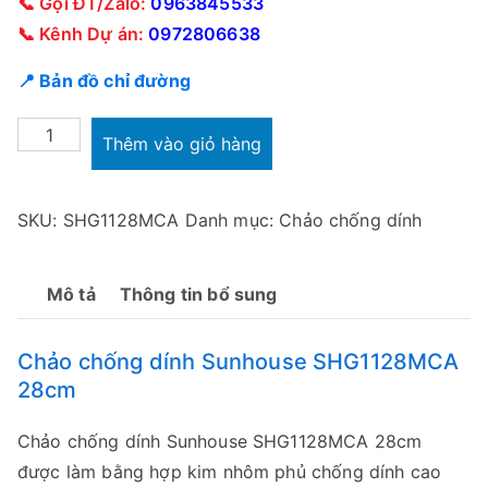
📞 Gọi ĐT/Zalo:
0963845533
📞 Kênh Dự án:
0972806638
📍 Bản đồ chỉ đường
Chảo
Thêm vào giỏ hàng
chống
dính
SKU:
SHG1128MCA
Danh mục:
Chảo chống dính
Sunhouse
SHG1128MCA
28cm
Mô tả
Thông tin bổ sung
dùng
bếp
Chảo chống dính Sunhouse SHG1128MCA
từ
28cm
số
lượng
Chảo chống dính Sunhouse SHG1128MCA 28cm
được làm bằng hợp kim nhôm phủ chống dính cao