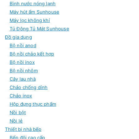
Bình nước nóng lạnh
Máy hút ẩm Sunhouse
Máy lọc không khí
Tủ Đông Tủ Mát Sunhouse
Đồ gia dụng
Bộ nồi anod
Bộ nồi chảo kết hợp
Bộ nồi inox
Bộ nồi nhôm
Cây lau nhà
Chảo chống dính
Chảo inox
Hộp đựng thực phẩm
Nồi bột
Nồi lẻ
Thiết bị nhà bếp
Bếp đôi cao cấp