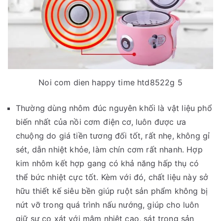
Noi com dien happy time htd8522g 5
Thường dùng nhôm đúc nguyên khối là vật liệu phổ
biến nhất của nồi cơm điện cơ, luôn được ưa
chuộng do giá tiền tương đối tốt, rất nhẹ, không gỉ
sét, dẫn nhiệt khỏe, làm chín cơm rất nhanh. Hợp
kim nhôm kết hợp gang có khả năng hấp thụ có
thể bức nhiệt cực tốt. Kèm với đó, chất liệu này sở
hữu thiết kế siêu bền giúp ruột sản phẩm không bị
nứt vỡ trong quá trình nấu nướng, giúp cho luôn
giữ sự cọ xát với mâm nhiệt cao, sát trong sản