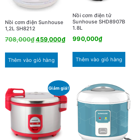
Nồi cơm điện tử
Sunhouse SHD8907B
Nồi cơm điện Sunhouse
1.8L
1,2L SH8212
990,000
₫
Giá
Giá
708,000
₫
459,000
₫
gốc
hiện
Thêm vào giỏ hàng
là:
tại
Thêm vào giỏ hàng
708,000₫.
là:
459,000₫.
Giảm giá!