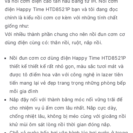
và nồi cơm điện cao tần nấu bằng từ IH. Nồi cơm
điện Happy Time HTD8521P bạn và tôi đang đọc
chính là kiểu nồi cơm cơ kèm với những tính chất
giống như:
Với nhiều thành phần chung cho nên nồi đun cơm cơ
dùng điện cùng có: thân nồi, ruột, nắp nồi.
Nồi đun cơm cơ dùng điện Happy Time HTD8521P
thiết kế thiết kế rất nhỏ gọn, màu sắc tươi mát và
được tô điểm hoa văn với công nghệ in lazer tiên
tiến mang lại vẻ đẹp trang trọng những phòng bếp
mỗi gia đình
Nắp đậy nối với thành bằng móc nối vững trãi để
cho nhiệm vụ ủ ấm cơm lâu nhất. Nắp cực dày,
chống nhiệt lâu, không bị méo cùng với gioăng nồi
khử mùi ôm sát lòng nồi thời gian đóng nắp.
Chỗ xả nước bốc hơi vận hành lúc hơi nước ở trong