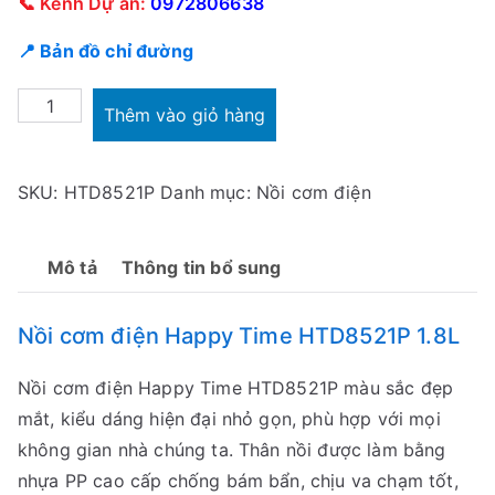
📞 Kênh Dự án:
0972806638
📍 Bản đồ chỉ đường
Nồi
Thêm vào giỏ hàng
cơm
điện
SKU:
HTD8521P
Danh mục:
Nồi cơm điện
Happy
Time
HTD8521P
Mô tả
Thông tin bổ sung
1.8L
số
Nồi cơm điện Happy Time HTD8521P 1.8L
lượng
Nồi cơm điện Happy Time HTD8521P màu sắc đẹp
mắt, kiểu dáng hiện đại nhỏ gọn, phù hợp với mọi
không gian nhà chúng ta. Thân nồi được làm bằng
nhựa PP cao cấp chống bám bẩn, chịu va chạm tốt,