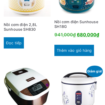
Nồi cơm điện Sunhouse
Nồi cơm điện 2,8L
SH18G
Sunhouse SH830
Giá
Gi
941,000
₫
680,000
₫
gốc
hi
Đọc tiếp
là:
tại
Thêm vào giỏ hàng
941,000₫.
là:
68
Giảm giá!