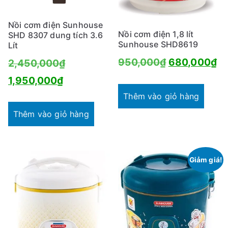
Nồi cơm điện Sunhouse
Nồi cơm điện 1,8 lít
SHD 8307 dung tích 3.6
Sunhouse SHD8619
Lít
Giá
Gi
950,000
₫
680,000
₫
Giá
2,450,000
₫
gốc
hi
Giá
gốc
1,950,000
₫
là:
tạ
hiện
là:
Thêm vào giỏ hàng
950,000₫.
là:
tại
2,450,000₫.
Thêm vào giỏ hàng
68
là:
1,950,000₫.
Giảm giá!