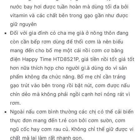
nước bay hơi được tuần hoàn mà dùng tối đa bởi
vitamin và các chất bên trong gạo gần như được
giữ nguyên
Đối với gia đình có cha mẹ già ở nông thôn đang
còn cần bếp rơm dùng để thổi cơm là nên biếu
mang đến cho bố mẹ một cái nồi cơm cơ bằng
điện Happy Time HTD8521P, giá tiền nồi tốt giá tốt
hơn nữa thích hợp cho người gi.à dùng do vì sản
phẩm không đa chức năng. Bố mẹ chỉ cần tráng
gạo trút vào bên trong rồi bật nút, cơm được nấu
chín dẻo mà không phải ngồi cạnh hơi nóng rát vì
rơm.
Ngoài nấu cơm bình thường các chị có thể cải biến
thực đơn mang đến t.rẻ con bởi cơm sườn, cơm
ngũ cốc hay cơm rau củ. Không chỉ thế giữ được vi
chất mà lại làm rất nhanh gọn.