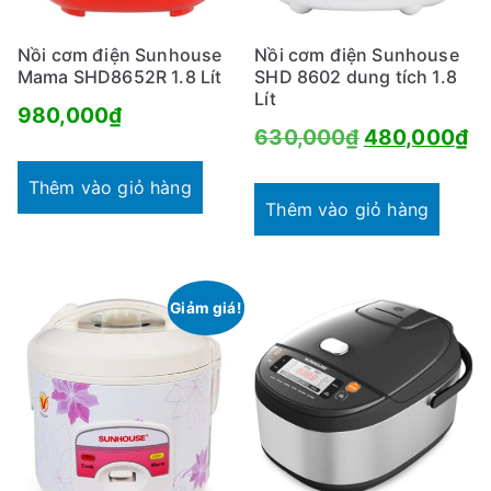
Nồi cơm điện Sunhouse
Nồi cơm điện Sunhouse
Mama SHD8652R 1.8 Lít
SHD 8602 dung tích 1.8
Lít
980,000
₫
Giá
Gi
630,000
₫
480,000
₫
gốc
hi
Thêm vào giỏ hàng
là:
tạ
Thêm vào giỏ hàng
630,000₫.
là
4
Giảm giá!