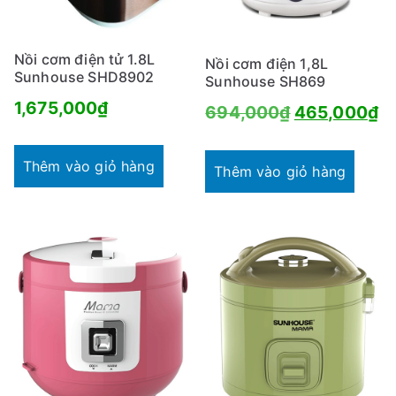
Nồi cơm điện tử 1.8L
Nồi cơm điện 1,8L
Sunhouse SHD8902
Sunhouse SH869
1,675,000
₫
Giá
G
694,000
₫
465,000
₫
gốc
hi
Thêm vào giỏ hàng
là:
tạ
Thêm vào giỏ hàng
694,000₫.
là
4