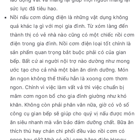
sức lực đã tiêu hao.
Nồi nấu cơm dùng điện là những vật dụng không
quá khác lạ gì với mọi gia đình. Từ xóm làng đến
thành thị có vẻ nhà nào cũng có một chiếc nồi cơm
điện trong gia đình. Nồi cơm điện loại tốt chính là
sản phẩm quan trọng bắt buộc phải có của gian
bếp. Bất cứ ai người nội trợ nào dường như mong
ước tạo cho cả nhà một bàn ăn dinh dưỡng. Món
ăn ngon không thể thiếu hẳn là xoong cơm thơm
ngon. Chính vì việc làm vất vả thì việc chuẩn bị
mâm cơm ngon bổ cho gia đình giường như khó
khăn. Không còn phải phân vân nữa, giờ có vô số
công cụ gian bếp sẽ giúp cho quý vị nấu được món
ăn siêu nhanh mà vẫn bảo đảm dưỡng chất. Bữa ăn
thích thú hay chán chi phối đều vào nồi cơm có
ngon hay dở? Nhờ có nồi cơm bằng điện Happy