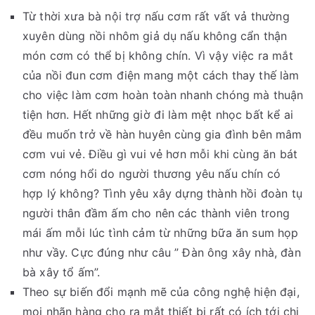
Từ thời xưa bà nội trợ nấu cơm rất vất vả thường
xuyên dùng nồi nhôm giả dụ nấu không cẩn thận
món cơm có thể bị không chín. Vì vậy việc ra mắt
của nồi đun cơm điện mang một cách thay thế làm
cho việc làm cơm hoàn toàn nhanh chóng mà thuận
tiện hơn. Hết những giờ đi làm mệt nhọc bất kể ai
đều muốn trở về hàn huyên cùng gia đình bên mâm
cơm vui vẻ. Điều gì vui vẻ hơn mỗi khi cùng ăn bát
cơm nóng hổi do người thương yêu nấu chín có
hợp lý không? Tình yêu xây dựng thành hồi đoàn tụ
người thân đầm ấm cho nên các thành viên trong
mái ấm mỗi lúc tình cảm từ những bữa ăn sum họp
như vầy. Cực đúng như câu ” Đàn ông xây nhà, đàn
bà xây tổ ấm”.
Theo sự biến đổi mạnh mẽ của công nghệ hiện đại,
mọi nhãn hàng cho ra mắt thiết bị rất có ích tới chị