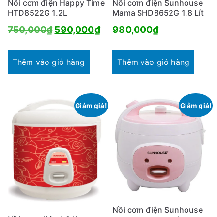
Nồi cơm điện Happy Time
Nồi cơm điện Sunhouse
HTD8522G 1.2L
Mama SHD8652G 1,8 Lít
Giá
Giá
750,000
₫
590,000
₫
980,000
₫
gốc
hiện
là:
tại
Thêm vào giỏ hàng
Thêm vào giỏ hàng
750,000₫.
là:
590,000₫.
Giảm giá!
Giảm giá!
Nồi cơm điện Sunhouse