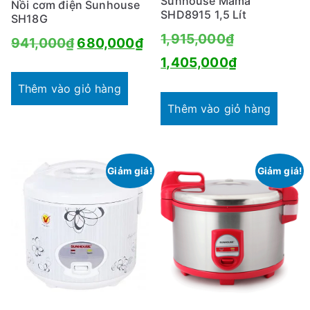
Sunhouse Mama
Nồi cơm điện Sunhouse
SHD8915 1,5 Lít
SH18G
Giá
1,915,000
₫
Giá
Giá
941,000
₫
680,000
₫
gốc
Giá
1,405,000
₫
gốc
hiện
là:
hiện
là:
tại
Thêm vào giỏ hàng
1,915,000₫
tại
Thêm vào giỏ hàng
941,000₫.
là:
là:
680,000₫.
1,405,000₫
Giảm giá!
Giảm giá!