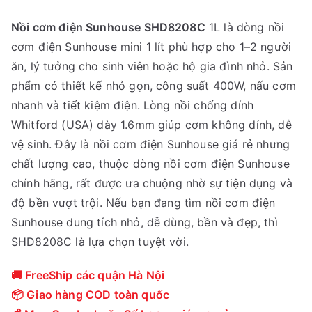
i
i
Nồi cơm điện Sunhouse SHD8208C
1L là dòng nồi
á
á
cơm điện Sunhouse mini 1 lít phù hợp cho 1–2 người
g
h
ăn, lý tưởng cho sinh viên hoặc hộ gia đình nhỏ. Sản
ố
i
phẩm có thiết kế nhỏ gọn, công suất 400W, nấu cơm
c
ệ
nhanh và tiết kiệm điện. Lòng nồi chống dính
l
n
Whitford (USA) dày 1.6mm giúp cơm không dính, dễ
à
t
vệ sinh. Đây là nồi cơm điện Sunhouse giá rẻ nhưng
:
ạ
chất lượng cao, thuộc dòng nồi cơm điện Sunhouse
7
i
chính hãng, rất được ưa chuộng nhờ sự tiện dụng và
5
l
độ bền vượt trội. Nếu bạn đang tìm nồi cơm điện
0
à
Sunhouse dung tích nhỏ, dễ dùng, bền và đẹp, thì
,
:
SHD8208C là lựa chọn tuyệt vời.
0
5
0
9
🚚 FreeShip các quận Hà Nội
0
0
📦 Giao hàng COD toàn quốc
₫
,