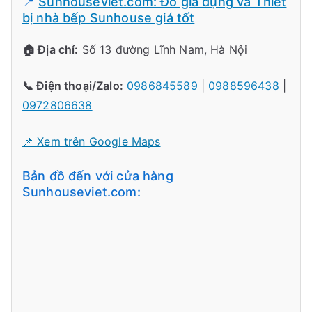
📍
Sunhouseviet.com: Đồ gia dụng và Thiết
bị nhà bếp Sunhouse giá tốt
🏠 Địa chỉ:
Số 13 đường Lĩnh Nam, Hà Nội
📞 Điện thoại/Zalo:
0986845589
|
0988596438
|
0972806638
📌 Xem trên Google Maps
Bản đồ đến với cửa hàng
Sunhouseviet.com: