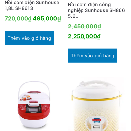
Nồi cơm điện Sunhouse
Nồi cơm điện công
1,8L SH8613
nghiệp Sunhouse SH866
5.6L
Giá
Giá
720,000
₫
495,000
₫
Giá
2,450,000
₫
gốc
hiện
Giá
gốc
2,250,000
₫
là:
tại
Thêm vào giỏ hàng
hiện
là:
720,000₫.
là:
tại
2,450,000
Thêm vào giỏ hàng
495,000₫.
là:
2,250,000