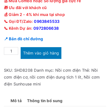
💰 Mua Combo hoặc Số lượng giá cực rẻ
.
0
🎁 Ưu đãi với khách cũ
0
💰 Giảm 2 - 4% khi mua tại shop
0
📞 Gọi ĐT/Zalo:
0963845533
₫
📞 Kênh Dự án:
0972806638
.
📍 Bản đồ chỉ đường
Nồi
Thêm vào giỏ hàng
cơm
điện
SKU:
SHD8208
Danh mục:
Nồi cơm điện
Thẻ:
Nồi
Sunhouse
cơm điện cơ
,
nồi cơm điện dung tích 1 lít
,
Nồi cơm
SHD8208
điện Sunhouse mini
1.0L
số
lượng
Mô tả
Thông tin bổ sung