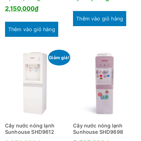
Giá
gốc
2,150,000
₫
hiện
là:
Thêm vào giỏ hàng
tại
2,480,000₫.
Thêm vào giỏ hàng
là:
2,150,000₫.
Giảm giá!
Cây nước nóng lạnh
Cây nước nóng lạnh
Sunhouse SHD9612
Sunhouse SHD9698