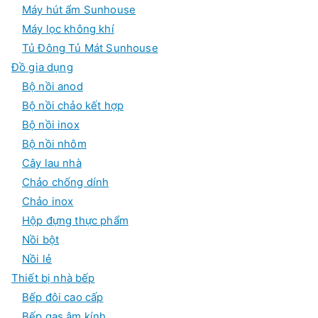
Máy hút ẩm Sunhouse
Máy lọc không khí
Tủ Đông Tủ Mát Sunhouse
Đồ gia dụng
Bộ nồi anod
Bộ nồi chảo kết hợp
Bộ nồi inox
Bộ nồi nhôm
Cây lau nhà
Chảo chống dính
Chảo inox
Hộp đựng thực phẩm
Nồi bột
Nồi lẻ
Thiết bị nhà bếp
Bếp đôi cao cấp
Bếp gas âm kính