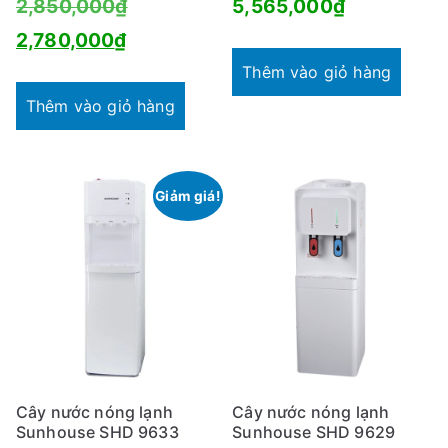
Giá
2,850,000
₫
5,565,000
₫
Giá
gốc
2,780,000
₫
hiện
là:
Thêm vào giỏ hàng
tại
2,850,000₫.
Thêm vào giỏ hàng
là:
2,780,000₫.
Giảm giá!
Cây nước nóng lạnh
Cây nước nóng lạnh
Sunhouse SHD 9633
Sunhouse SHD 9629