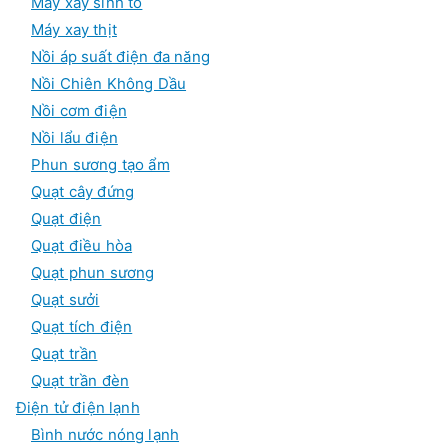
Máy xay sinh tố
Máy xay thịt
Nồi áp suất điện đa năng
Nồi Chiên Không Dầu
Nồi cơm điện
Nồi lẩu điện
Phun sương tạo ẩm
Quạt cây đứng
Quạt điện
Quạt điều hòa
Quạt phun sương
Quạt sưởi
Quạt tích điện
Quạt trần
Quạt trần đèn
Điện tử điện lạnh
Bình nước nóng lạnh