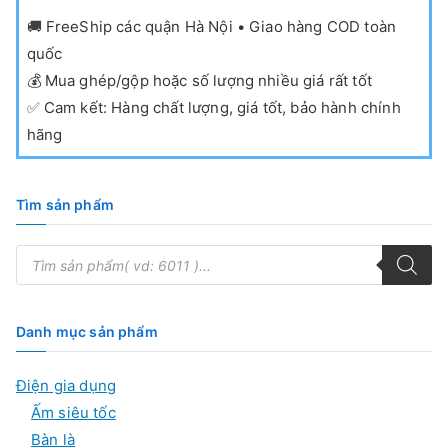
🚚
FreeShip các quận Hà Nội • Giao hàng COD toàn
quốc
💰
Mua ghép/gộp hoặc số lượng nhiều giá rất tốt
✅
Cam kết: Hàng chất lượng, giá tốt, bảo hành chính
hãng
Tìm sản phẩm
T
ì
m
k
i
ế
Danh mục sản phẩm
m
s
ả
Điện gia dụng
n
p
Ấm siêu tốc
h
ẩ
Bàn là
m