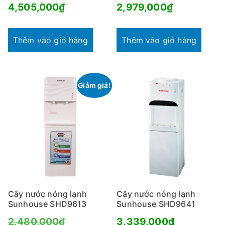
4,505,000
₫
2,979,000
₫
Thêm vào giỏ hàng
Thêm vào giỏ hàng
Giảm giá!
Cây nước nóng lạnh
Cây nước nóng lạnh
Sunhouse SHD9613
Sunhouse SHD9641
Giá
2,480,000
₫
3,339,000
₫