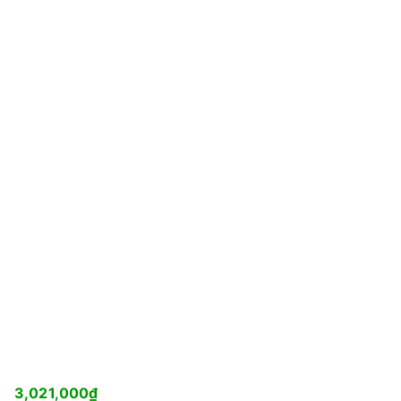
3,021,000
₫