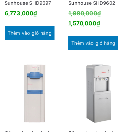
Sunhouse SHD9697
Sunhouse SHD9602
Giá
6,773,000
₫
1,980,000
₫
Giá
gốc
1,570,000
₫
hiện
là:
Thêm vào giỏ hàng
tại
1,980,000₫
Thêm vào giỏ hàng
là:
1,570,000₫