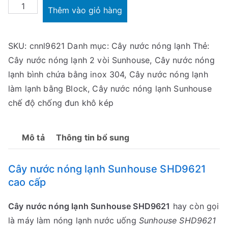
Cây
Thêm vào giỏ hàng
nước
nóng
SKU:
cnnl9621
Danh mục:
Cây nước nóng lạnh
Thẻ:
lạnh
Cây nước nóng lạnh 2 vòi Sunhouse
,
Cây nước nóng
Sunhouse
lạnh bình chứa bằng inox 304
,
Cây nước nóng lạnh
SHD9621
làm lạnh bằng Block
,
Cây nước nóng lạnh Sunhouse
số
chế độ chống đun khô kép
lượng
Mô tả
Thông tin bổ sung
Cây nước nóng lạnh Sunhouse SHD9621
cao cấp
Cây nước nóng lạnh Sunhouse SHD9621
hay còn gọi
là máy làm nóng lạnh nước uống
Sunhouse SHD9621