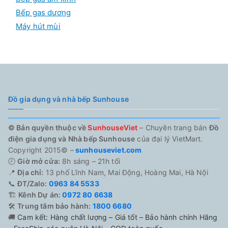
Bếp gas dương
Máy hút mùi
Đồ gia dụng và nhà bếp Sunhouse
© Bản quyền thuộc về
SunhouseViet
– Chuyên trang bán
Đồ
điện gia dụng và Nhà bếp Sunhouse
của đại lý VietMart.
Copyright 2015© –
sunhouseviet.com
🕗
Giờ mở cửa:
8h sáng – 21h tối
📍
Địa chỉ:
13 phố Lĩnh Nam, Mai Động, Hoàng Mai, Hà Nội
📞
ĐT/Zalo:
0963 84 5533
🏗️
Kênh Dự án:
0972 80 6638
🛠️
Trung tâm bảo hành:
1800 6680
🚚
Cam kết: Hàng chất lượng – Giá tốt – Bảo hành chính Hãng