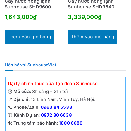
Cây nước nóng lạnh
Cây nước nóng lạnh
Sunhouse SHD9600
Sunhouse SHD9640
1,643,000
₫
3,339,000
₫
Thêm vào giỏ hàng
Thêm vào giỏ hàng
Liên hệ với SunhouseViet
Đại lý chính thức của Tập đoàn Sunhouse
🕗
Mở cửa:
8h sáng – 21h tối
📍
Địa chỉ:
13 Lĩnh Nam, Vĩnh Tuy, Hà Nội.
📞
Phone/Zalo:
0963 84 5533
🏗️
Kênh Dự án:
0972 80 6638
🛠️
Trung tâm bảo hành:
1800 6680