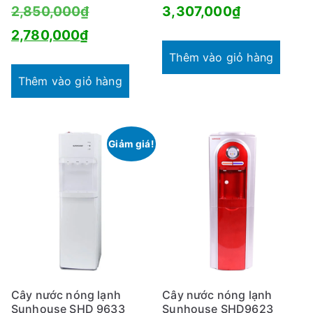
Giá
2,850,000
₫
3,307,000
₫
Giá
gốc
2,780,000
₫
hiện
là:
Thêm vào giỏ hàng
tại
2,850,000₫.
Thêm vào giỏ hàng
là:
2,780,000₫.
Giảm giá!
Cây nước nóng lạnh
Cây nước nóng lạnh
Sunhouse SHD 9633
Sunhouse SHD9623