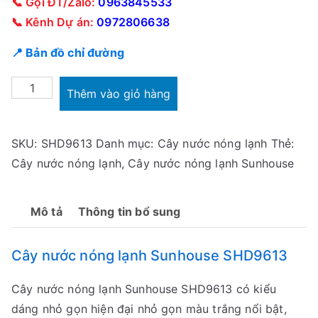
📞 Gọi ĐT/Zalo:
0963845533
0
0
📞 Kênh Dự án:
0972806638
₫
,
📍 Bản đồ chỉ đường
.
0
0
Cây
0
Thêm vào giỏ hàng
nước
₫
nóng
.
SKU:
SHD9613
Danh mục:
Cây nước nóng lạnh
Thẻ:
lạnh
Cây nước nóng lạnh
,
Cây nước nóng lạnh Sunhouse
Sunhouse
SHD9613
số
Mô tả
Thông tin bổ sung
lượng
Cây nước nóng lạnh Sunhouse SHD9613
Cây nước nóng lạnh Sunhouse SHD9613 có kiểu
dáng nhỏ gọn hiện đại nhỏ gọn màu trắng nổi bật,