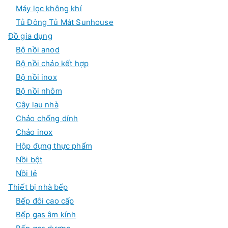
Máy lọc không khí
Tủ Đông Tủ Mát Sunhouse
Đồ gia dụng
Bộ nồi anod
Bộ nồi chảo kết hợp
Bộ nồi inox
Bộ nồi nhôm
Cây lau nhà
Chảo chống dính
Chảo inox
Hộp đựng thực phẩm
Nồi bột
Nồi lẻ
Thiết bị nhà bếp
Bếp đôi cao cấp
Bếp gas âm kính