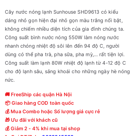
i
i
Cây nước nóng lạnh Sunhouse SHD9613 có kiểu
á
á
dáng nhỏ gọn hiện đại nhỏ gọn màu trắng nổi bật,
g
h
không chiếm nhiều diện tích của gia đình chúng ta.
ố
i
Công suất bình nước nóng 550W làm nóng nước
c
ệ
nhanh chóng nhiệt độ sôi lên đến 94 độ C, người
l
n
dùng có thể pha trà, pha sữa, pha mỳ,… rất tiện lợi.
à
t
Công suất làm lạnh 80W nhiệt độ lạnh từ 4-12 độ C
:
ạ
cho độ lạnh sâu, sảng khoái cho những ngày hè nóng
2
i
nức.
,
l
4
à
🚚 FreeShip các quận Hà Nội
8
:
📦 Giao hàng COD toàn quốc
0
2
💰 Mua Combo hoặc Số lượng giá cực rẻ
,
,
🎁 Ưu đãi với khách cũ
0
1
💰 Giảm 2 - 4% khi mua tại shop
0
5