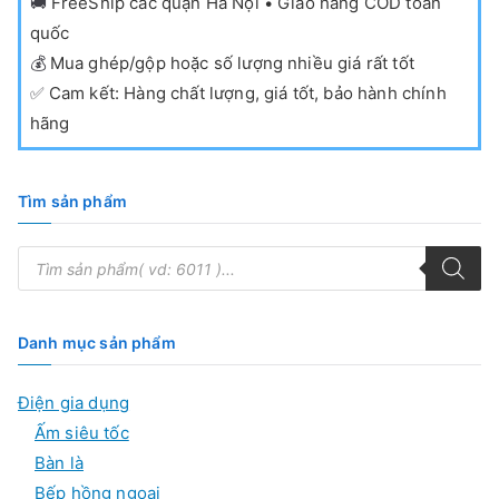
🚚
FreeShip các quận Hà Nội • Giao hàng COD toàn
quốc
💰
Mua ghép/gộp hoặc số lượng nhiều giá rất tốt
✅
Cam kết: Hàng chất lượng, giá tốt, bảo hành chính
hãng
Tìm sản phẩm
T
ì
m
k
i
ế
Danh mục sản phẩm
m
s
ả
Điện gia dụng
n
p
Ấm siêu tốc
h
ẩ
Bàn là
m
Bếp hồng ngoại