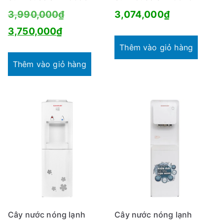
Giá
3,990,000
₫
3,074,000
₫
Giá
gốc
3,750,000
₫
hiện
là:
Thêm vào giỏ hàng
tại
3,990,000₫.
Thêm vào giỏ hàng
là:
3,750,000₫.
Cây nước nóng lạnh
Cây nước nóng lạnh