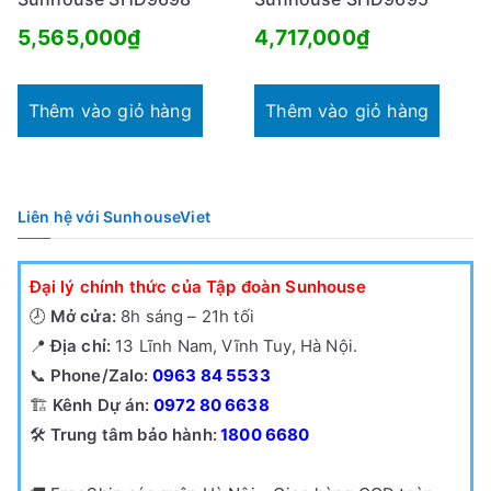
5,565,000
₫
4,717,000
₫
Thêm vào giỏ hàng
Thêm vào giỏ hàng
Liên hệ với SunhouseViet
Đại lý chính thức của Tập đoàn Sunhouse
🕗
Mở cửa:
8h sáng – 21h tối
📍
Địa chỉ:
13 Lĩnh Nam, Vĩnh Tuy, Hà Nội.
📞
Phone/Zalo:
0963 84 5533
🏗️
Kênh Dự án:
0972 80 6638
🛠️
Trung tâm bảo hành:
1800 6680