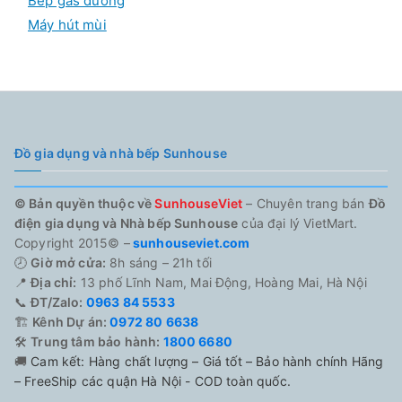
Bếp gas dương
Máy hút mùi
Đồ gia dụng và nhà bếp Sunhouse
© Bản quyền thuộc về
SunhouseViet
– Chuyên trang bán
Đồ
điện gia dụng và Nhà bếp Sunhouse
của đại lý VietMart.
Copyright 2015© –
sunhouseviet.com
🕗
Giờ mở cửa:
8h sáng – 21h tối
📍
Địa chỉ:
13 phố Lĩnh Nam, Mai Động, Hoàng Mai, Hà Nội
📞
ĐT/Zalo:
0963 84 5533
🏗️
Kênh Dự án:
0972 80 6638
🛠️
Trung tâm bảo hành:
1800 6680
🚚
Cam kết: Hàng chất lượng – Giá tốt – Bảo hành chính Hãng
– FreeShip các quận Hà Nội - COD toàn quốc.