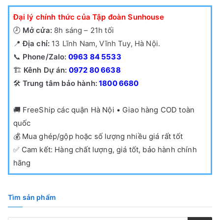
Đại lý chính thức của Tập đoàn Sunhouse
🕗
Mở cửa:
8h sáng – 21h tối
📍
Địa chỉ:
13 Lĩnh Nam, Vĩnh Tuy, Hà Nội.
📞
Phone/Zalo:
0963 84 5533
🏗️
Kênh Dự án:
0972 80 6638
🛠️
Trung tâm bảo hành:
1800 6680
🚚
FreeShip các quận Hà Nội • Giao hàng COD toàn
quốc
💰
Mua ghép/gộp hoặc số lượng nhiều giá rất tốt
✅
Cam kết: Hàng chất lượng, giá tốt, bảo hành chính
hãng
Tìm sản phẩm