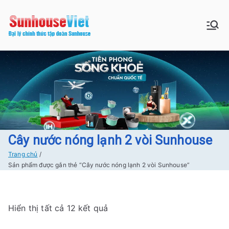
Chuyển
tới
Sunhouse:
Bán buôn bán lẻ hàng Sunhouse
nội
chính Hãng Giá tốt Freeship tại
dung
Đồ gia dụng|
Hà Nội
Điện gia
dụng|Nhà
bếp|Điện
Cây nước nóng lạnh 2 vòi Sunhouse
Trang chủ
lạnh giá tốt
Sản phẩm được gắn thẻ “Cây nước nóng lạnh 2 vòi Sunhouse”
tại Hà nội
Đ
Hiển thị tất cả 12 kết quả
ã