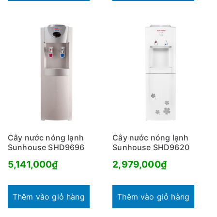
h
ổ
b
i
ế
n
Cây nước nóng lạnh
Cây nước nóng lạnh
Sunhouse SHD9696
Sunhouse SHD9620
5,141,000
₫
2,979,000
₫
Thêm vào giỏ hàng
Thêm vào giỏ hàng