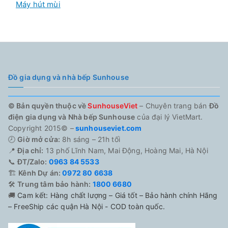
Máy hút mùi
Đồ gia dụng và nhà bếp Sunhouse
© Bản quyền thuộc về
SunhouseViet
– Chuyên trang bán
Đồ
điện gia dụng và Nhà bếp Sunhouse
của đại lý VietMart.
Copyright 2015© –
sunhouseviet.com
🕗
Giờ mở cửa:
8h sáng – 21h tối
📍
Địa chỉ:
13 phố Lĩnh Nam, Mai Động, Hoàng Mai, Hà Nội
📞
ĐT/Zalo:
0963 84 5533
🏗️
Kênh Dự án:
0972 80 6638
🛠️
Trung tâm bảo hành:
1800 6680
🚚
Cam kết: Hàng chất lượng – Giá tốt – Bảo hành chính Hãng
– FreeShip các quận Hà Nội - COD toàn quốc.