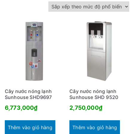
s
ắ
p
x
ế
p
t
h
e
o
m
Cây nước nóng lạnh
Cây nước nóng lạnh
ứ
Sunhouse SHD9697
Sunhouse SHD 9520
c
6,773,000
₫
2,750,000
₫
đ
ộ
Thêm vào giỏ hàng
Thêm vào giỏ hàng
p