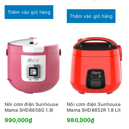
hiện
là:
Thêm vào giỏ hàng
tại
1,561,000₫.
Thêm vào giỏ hàng
là:
1,180,000₫.
Nồi cơm điện Sunhouse
Nồi cơm điện Sunhouse
Mama SHD8658G 1.8l
Mama SHD8652R 1.8 Lít
990,000
₫
980,000
₫