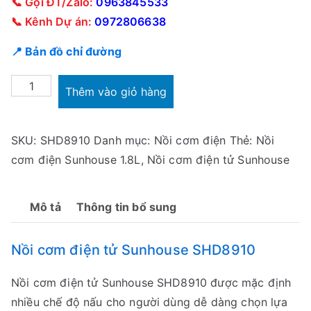
📞 Gọi ĐT/Zalo:
0963845533
📞 Kênh Dự án:
0972806638
📍 Bản đồ chỉ đường
Nồi
Thêm vào giỏ hàng
cơm
điện
SKU:
SHD8910
Danh mục:
Nồi cơm điện
Thẻ:
Nồi
tử
cơm điện Sunhouse 1.8L
,
Nồi cơm điện tử Sunhouse
Sunhouse
SHD8910
1.8
Mô tả
Thông tin bổ sung
Lít
số
Nồi cơm điện tử Sunhouse SHD8910
lượng
Nồi cơm điện tử Sunhouse SHD8910 được mặc định
nhiều chế độ nấu cho người dùng dễ dàng chọn lựa