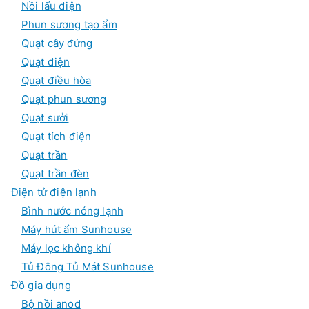
Nồi lẩu điện
Phun sương tạo ẩm
Quạt cây đứng
Quạt điện
Quạt điều hòa
Quạt phun sương
Quạt sưởi
Quạt tích điện
Quạt trần
Quạt trần đèn
Điện tử điện lạnh
Bình nước nóng lạnh
Máy hút ẩm Sunhouse
Máy lọc không khí
Tủ Đông Tủ Mát Sunhouse
Đồ gia dụng
Bộ nồi anod