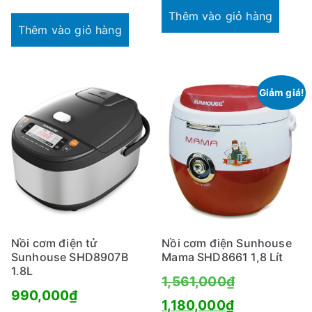
Thêm vào giỏ hàng
Thêm vào giỏ hàng
Giảm giá!
Nồi cơm điện tử
Nồi cơm điện Sunhouse
Sunhouse SHD8907B
Mama SHD8661 1,8 Lít
1.8L
Giá
1,561,000
₫
990,000
₫
Giá
gốc
1,180,000
₫