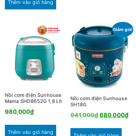
là:
tại
Thêm vào giỏ hàng
841,000₫.
là:
745,000₫.
Giảm giá!
Nồi cơm điện Sunhouse
Nồi cơm điện Sunhouse
Mama SHD8652G 1,8 Lít
SH18G
980,000
₫
Giá
Gi
941,000
₫
680,000
₫
gốc
hi
Thêm vào giỏ hàng
là:
tại
Thêm vào giỏ hàng