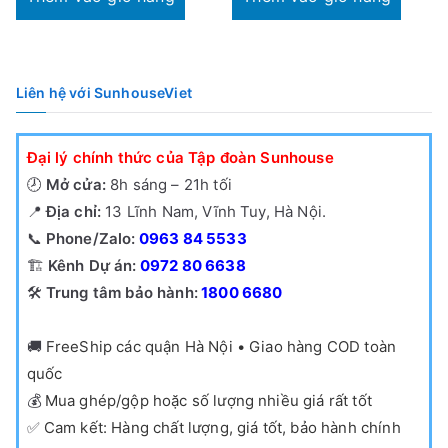
694,000₫.
là:
465,000₫.
Liên hệ với SunhouseViet
Đại lý chính thức của Tập đoàn Sunhouse
🕗
Mở cửa:
8h sáng – 21h tối
📍
Địa chỉ:
13 Lĩnh Nam, Vĩnh Tuy, Hà Nội.
📞
Phone/Zalo:
0963 84 5533
🏗️
Kênh Dự án:
0972 80 6638
🛠️
Trung tâm bảo hành:
1800 6680
🚚
FreeShip các quận Hà Nội • Giao hàng COD toàn
quốc
💰
Mua ghép/gộp hoặc số lượng nhiều giá rất tốt
✅
Cam kết: Hàng chất lượng, giá tốt, bảo hành chính