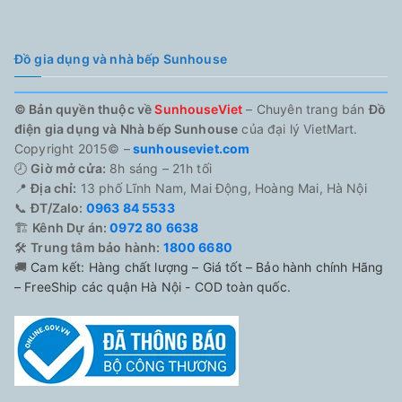
Đồ gia dụng và nhà bếp Sunhouse
© Bản quyền thuộc về
SunhouseViet
– Chuyên trang bán
Đồ
điện gia dụng và Nhà bếp Sunhouse
của đại lý VietMart.
Copyright 2015© –
sunhouseviet.com
🕗
Giờ mở cửa:
8h sáng – 21h tối
📍
Địa chỉ:
13 phố Lĩnh Nam, Mai Động, Hoàng Mai, Hà Nội
📞
ĐT/Zalo:
0963 84 5533
🏗️
Kênh Dự án:
0972 80 6638
🛠️
Trung tâm bảo hành:
1800 6680
🚚
Cam kết: Hàng chất lượng – Giá tốt – Bảo hành chính Hãng
– FreeShip các quận Hà Nội - COD toàn quốc.