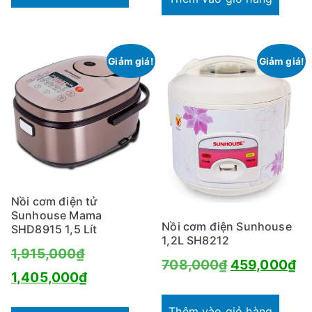
941,000₫.
là:
68
Giảm giá!
Giảm giá!
Nồi cơm điện tử
Sunhouse Mama
Nồi cơm điện Sunhouse
SHD8915 1,5 Lít
1,2L SH8212
Giá
1,915,000
₫
Giá
Gi
708,000
₫
459,000
₫
gốc
Giá
1,405,000
₫
gốc
hi
là:
hiện
là:
tại
Thêm vào giỏ hàng