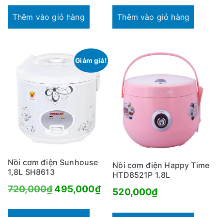
Thêm vào giỏ hàng
Thêm vào giỏ hàng
Giảm giá!
Nồi cơm điện Sunhouse
Nồi cơm điện Happy Time
1,8L SH8613
HTD8521P 1.8L
Giá
Giá
720,000
₫
495,000
₫
520,000
₫
gốc
hiện