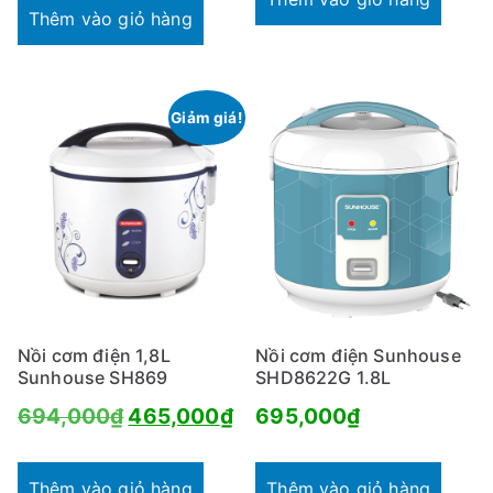
1,915,000₫.
tại
Thêm vào giỏ hàng
708,000₫.
là:
là:
45
1,405,000₫.
Giảm giá!
Nồi cơm điện 1,8L
Nồi cơm điện Sunhouse
Sunhouse SH869
SHD8622G 1.8L
Giá
Giá
694,000
₫
465,000
₫
695,000
₫
gốc
hiện
là:
tại
Thêm vào giỏ hàng
Thêm vào giỏ hàng