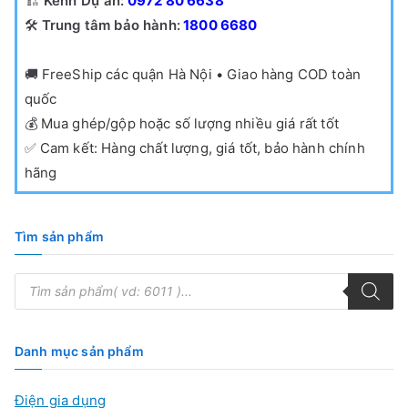
🏗️
Kênh Dự án:
0972 80 6638
🛠️
Trung tâm bảo hành:
1800 6680
🚚
FreeShip các quận Hà Nội • Giao hàng COD toàn
quốc
💰
Mua ghép/gộp hoặc số lượng nhiều giá rất tốt
✅
Cam kết: Hàng chất lượng, giá tốt, bảo hành chính
hãng
Tìm sản phẩm
T
ì
m
k
i
ế
Danh mục sản phẩm
m
s
ả
Điện gia dụng
n