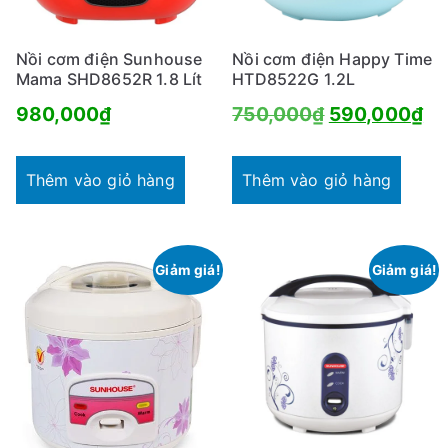
Nồi cơm điện Sunhouse
Nồi cơm điện Happy Time
Mama SHD8652R 1.8 Lít
HTD8522G 1.2L
Giá
Gi
980,000
₫
750,000
₫
590,000
₫
gốc
hi
là:
tại
Thêm vào giỏ hàng
Thêm vào giỏ hàng
750,000₫.
là:
59
Giảm giá!
Giảm giá!