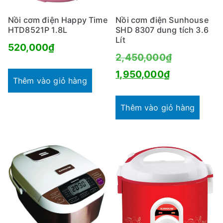
Nồi cơm điện Happy Time
Nồi cơm điện Sunhouse
HTD8521P 1.8L
SHD 8307 dung tích 3.6
Lít
520,000
₫
Giá
2,450,000
₫
Giá
gốc
1,950,000
₫
Thêm vào giỏ hàng
hiện
là:
tại
2,450,000
Thêm vào giỏ hàng
là:
1,950,000₫