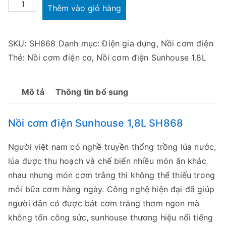
Nồi
Thêm vào giỏ hàng
cơm
điện
SKU:
SH868
Danh mục:
Điện gia dụng
,
Nồi cơm điện
Sunhouse
Thẻ:
Nồi cơm điện cơ
,
Nồi cơm điện Sunhouse 1.8L
1,8L
SH868
số
Mô tả
Thông tin bổ sung
lượng
Nồi cơm điện Sunhouse 1,8L SH868
Người việt nam có nghề truyền thống trồng lúa nước,
lúa được thu hoạch và chế biến nhiều món ăn khác
nhau nhưng món cơm trắng thì không thể thiếu trong
mỗi bữa cơm hằng ngày. Công nghệ hiện đại đã giúp
người dân có được bát cơm trắng thơm ngon mà
không tốn công sức, sunhouse thương hiệu nổi tiếng