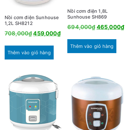
Nồi cơm điện 1,8L
Sunhouse SH869
Nồi cơm điện Sunhouse
1,2L SH8212
Giá
G
694,000
₫
465,000
₫
Giá
Giá
708,000
₫
459,000
₫
gốc
hi
gốc
hiện
là:
tạ
Thêm vào giỏ hàng
là:
tại
Thêm vào giỏ hàng
694,000₫.
là
708,000₫.
là:
4
459,000₫.