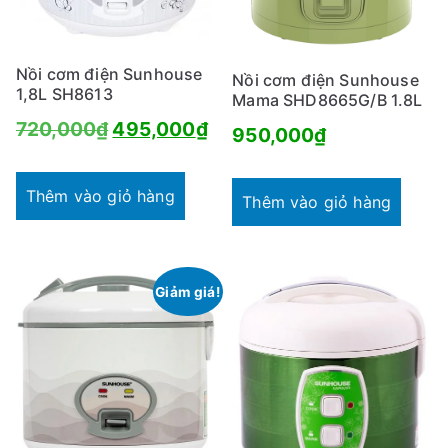
Nồi cơm điện Sunhouse
Nồi cơm điện Sunhouse
1,8L SH8613
Mama SHD8665G/B 1.8L
Giá
Giá
720,000
₫
495,000
₫
950,000
₫
gốc
hiện
là:
tại
Thêm vào giỏ hàng
Thêm vào giỏ hàng
720,000₫.
là:
495,000₫.
Giảm giá!