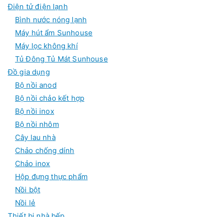
Điện tử điện lạnh
Bình nước nóng lạnh
Máy hút ẩm Sunhouse
Máy lọc không khí
Tủ Đông Tủ Mát Sunhouse
Đồ gia dụng
Bộ nồi anod
Bộ nồi chảo kết hợp
Bộ nồi inox
Bộ nồi nhôm
Cây lau nhà
Chảo chống dính
Chảo inox
Hộp đựng thực phẩm
Nồi bột
Nồi lẻ
Thiết bị nhà bếp