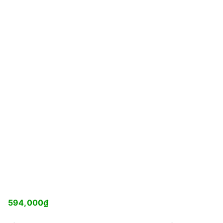
594,000
₫