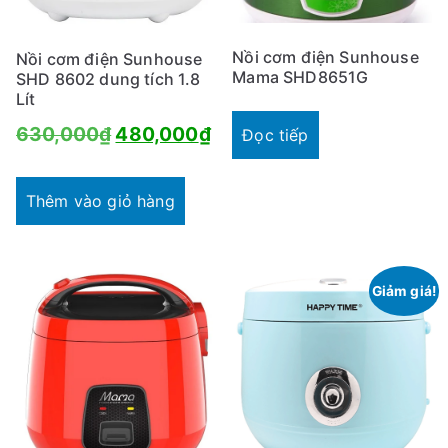
Nồi cơm điện Sunhouse
Nồi cơm điện Sunhouse
Mama SHD8651G
SHD 8602 dung tích 1.8
Lít
Giá
Giá
630,000
₫
480,000
₫
Đọc tiếp
gốc
hiện
là:
tại
Thêm vào giỏ hàng
630,000₫.
là:
480,000₫.
Giảm giá!