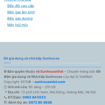
Bếp đôi cao cấp
Bếp gas âm kính
Bếp gas dương
Máy hút mùi
Đồ gia dụng và nhà bếp Sunhouse
© Bản quyền thuộc về
SunhouseViet
– Chuyên trang bán
Đồ
điện gia dụng và Nhà bếp Sunhouse
của đại lý VietMart.
Copyright 2015© –
sunhouseviet.com
🕗
Giờ mở cửa:
8h sáng – 21h tối
📍
Địa chỉ:
13 phố Lĩnh Nam, Mai Động, Hoàng Mai, Hà Nội
📞
ĐT/Zalo:
0963 84 5533
🏗️
Kênh Dự án:
0972 80 6638