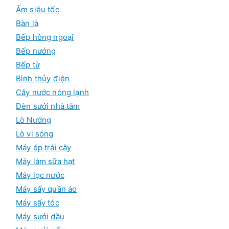
p
Ấm siêu tốc
h
ẩ
Bàn là
m
Bếp hồng ngoại
Bếp nướng
Bếp từ
Bình thủy điện
Cây nước nóng lạnh
Đèn sưởi nhà tắm
Lò Nướng
Lò vi sóng
Máy ép trái cây
Máy làm sữa hạt
Máy lọc nước
Máy sấy quần áo
Máy sấy tóc
Máy sưởi dầu