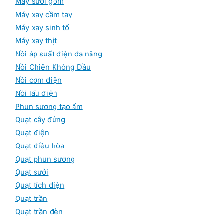
Máy sưởi gốm
Máy xay cầm tay
Máy xay sinh tố
Máy xay thịt
Nồi áp suất điện đa năng
Nồi Chiên Không Dầu
Nồi cơm điện
Nồi lẩu điện
Phun sương tạo ẩm
Quạt cây đứng
Quạt điện
Quạt điều hòa
Quạt phun sương
Quạt sưởi
Quạt tích điện
Quạt trần
Quạt trần đèn