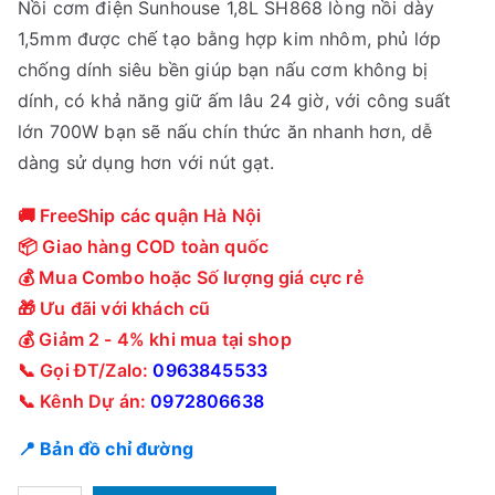
Nồi cơm điện Sunhouse 1,8L SH868 lòng nồi dày
1,5mm được chế tạo bằng hợp kim nhôm, phủ lớp
chống dính siêu bền giúp bạn nấu cơm không bị
dính, có khả năng giữ ấm lâu 24 giờ, với công suất
lớn 700W bạn sẽ nấu chín thức ăn nhanh hơn, dễ
dàng sử dụng hơn với nút gạt.
🚚 FreeShip các quận Hà Nội
📦 Giao hàng COD toàn quốc
💰 Mua Combo hoặc Số lượng giá cực rẻ
🎁 Ưu đãi với khách cũ
💰 Giảm 2 - 4% khi mua tại shop
📞 Gọi ĐT/Zalo:
0963845533
📞 Kênh Dự án:
0972806638
📍 Bản đồ chỉ đường