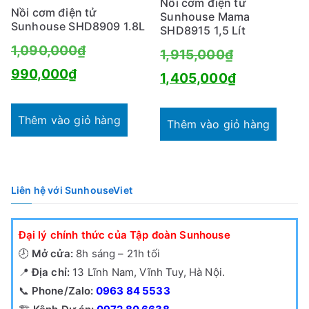
Nồi cơm điện tử
Nồi cơm điện tử
Sunhouse Mama
Sunhouse SHD8909 1.8L
SHD8915 1,5 Lít
Giá
1,090,000
₫
Giá
1,915,000
₫
Giá
gốc
990,000
₫
gốc
Giá
1,405,000
₫
hiện
là:
là:
hiện
tại
1,090,000₫.
Thêm vào giỏ hàng
1,915,000₫
tại
Thêm vào giỏ hàng
là:
là:
990,000₫.
1,405,000₫
Liên hệ với SunhouseViet
Đại lý chính thức của Tập đoàn Sunhouse
🕗
Mở cửa:
8h sáng – 21h tối
📍
Địa chỉ:
13 Lĩnh Nam, Vĩnh Tuy, Hà Nội.
📞
Phone/Zalo:
0963 84 5533