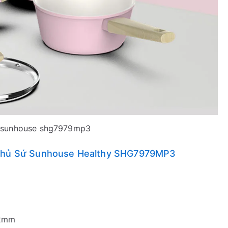
ứ sunhouse shg7979mp3
i Phủ Sứ Sunhouse Healthy SHG7979MP3
.2mm