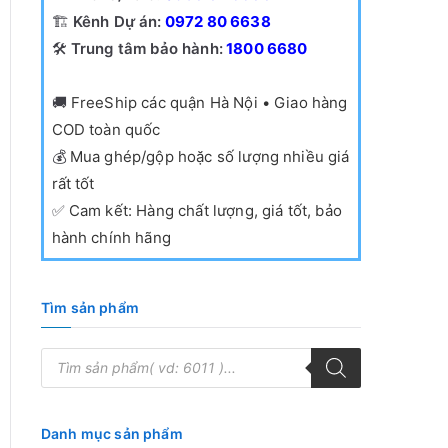
🏗️
Kênh Dự án:
0972 80 6638
🛠️
Trung tâm bảo hành:
1800 6680
🚚
FreeShip các quận Hà Nội • Giao hàng
COD toàn quốc
💰
Mua ghép/gộp hoặc số lượng nhiều giá
rất tốt
✅
Cam kết: Hàng chất lượng, giá tốt, bảo
hành chính hãng
Tìm sản phẩm
T
ì
m
k
i
ế
Danh mục sản phẩm
m