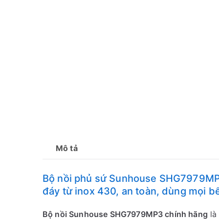
Mô tả
Bộ nồi phủ sứ Sunhouse SHG7979MP3
đáy từ inox 430, an toàn, dùng mọi 
Bộ nồi Sunhouse SHG7979MP3 chính hãng
là