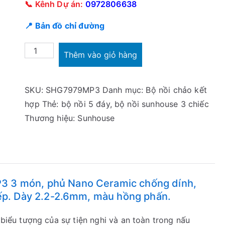
📞 Kênh Dự án:
0972806638
📍 Bản đồ chỉ đường
Bộ
Thêm vào giỏ hàng
nồi
phủ
SKU:
SHG7979MP3
Danh mục:
Bộ nồi chảo kết
sứ
hợp
Thẻ:
bộ nồi 5 đáy
,
bộ nồi sunhouse 3 chiếc
Sunhouse
Thương hiệu:
Sunhouse
SHG7979MP3
số
lượng
 3 món, phủ Nano Ceramic chống dính,
bếp. Dày 2.2-2.6mm, màu hồng phấn.
 biểu tượng của sự tiện nghi và an toàn trong nấu