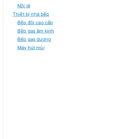
Nồi lẻ
Thiết bị nhà bếp
Bếp đôi cao cấp
Bếp gas âm kính
Bếp gas dương
Máy hút mùi