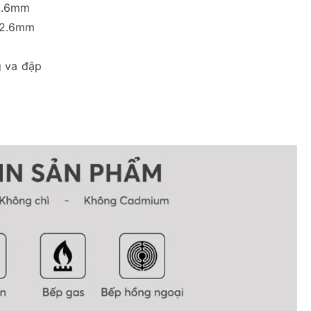
 2.6mm
 2.6mm
g va đập