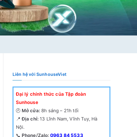
Liên hệ với SunhouseViet
Đại lý chính thức của Tập đoàn
Sunhouse
🕗
Mở cửa:
8h sáng – 21h tối
📍
Địa chỉ:
13 Lĩnh Nam, Vĩnh Tuy, Hà
Nội.
📞
Phone/Zalo:
0963 84 5533