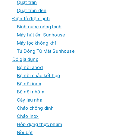
Quạt trần
Quạt trần đèn
Điện tử điện lạnh
Bình nước nóng lạnh
Máy hút ẩm Sunhouse
Máy lọc không khí
Tủ Đông Tủ Mát Sunhouse
Đồ gia dụng
Bộ nồi anod
Bộ nồi chảo kết hợp
Bộ nồi inox
Bộ nồi nhôm
Cây lau nhà
Chảo chống dính
Chảo inox
Hộp đựng thực phẩm
Nồi bột