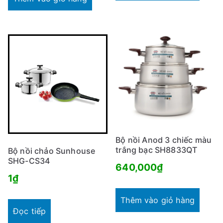
Bộ nồi Anod 3 chiếc màu
trắng bạc SH8833QT
Bộ nồi chảo Sunhouse
SHG-CS34
640,000
₫
1
₫
Thêm vào giỏ hàng
Đọc tiếp