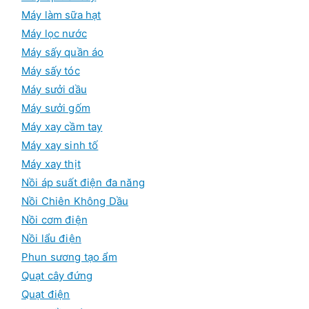
Máy làm sữa hạt
Máy lọc nước
Máy sấy quần áo
Máy sấy tóc
Máy sưởi dầu
Máy sưởi gốm
Máy xay cầm tay
Máy xay sinh tố
Máy xay thịt
Nồi áp suất điện đa năng
Nồi Chiên Không Dầu
Nồi cơm điện
Nồi lẩu điện
Phun sương tạo ẩm
Quạt cây đứng
Quạt điện