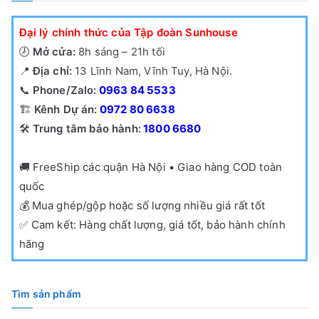
Đại lý chính thức của Tập đoàn Sunhouse
🕗
Mở cửa:
8h sáng – 21h tối
📍
Địa chỉ:
13 Lĩnh Nam, Vĩnh Tuy, Hà Nội.
📞
Phone/Zalo:
0963 84 5533
🏗️
Kênh Dự án:
0972 80 6638
🛠️
Trung tâm bảo hành:
1800 6680
🚚
FreeShip các quận Hà Nội • Giao hàng COD toàn
quốc
💰
Mua ghép/gộp hoặc số lượng nhiều giá rất tốt
✅
Cam kết: Hàng chất lượng, giá tốt, bảo hành chính
hãng
Tìm sản phẩm