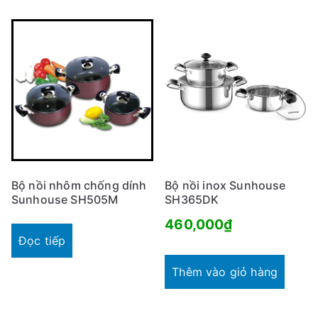
Bộ nồi nhôm chống dính
Bộ nồi inox Sunhouse
Sunhouse SH505M
SH365DK
460,000
₫
Đọc tiếp
Thêm vào giỏ hàng