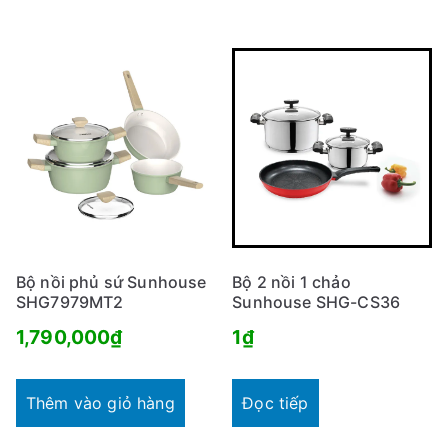
Bộ nồi phủ sứ Sunhouse
Bộ 2 nồi 1 chảo
SHG7979MT2
Sunhouse SHG-CS36
1,790,000
₫
1
₫
Thêm vào giỏ hàng
Đọc tiếp