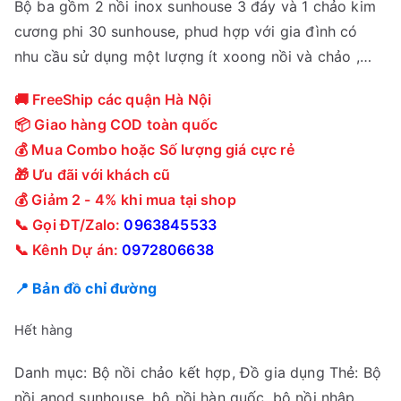
Bộ ba gồm 2 nồi inox sunhouse 3 đáy và 1 chảo kim
cương phi 30 sunhouse, phud hợp với gia đình có
nhu cầu sử dụng một lượng ít xoong nồi và chảo ,…
🚚 FreeShip các quận Hà Nội
📦 Giao hàng COD toàn quốc
💰 Mua Combo hoặc Số lượng giá cực rẻ
🎁 Ưu đãi với khách cũ
💰 Giảm 2 - 4% khi mua tại shop
📞 Gọi ĐT/Zalo:
0963845533
📞 Kênh Dự án:
0972806638
📍 Bản đồ chỉ đường
Hết hàng
Danh mục:
Bộ nồi chảo kết hợp
,
Đồ gia dụng
Thẻ:
Bộ
nồi anod sunhouse
,
bộ nồi hàn quốc
,
bộ nồi nhập