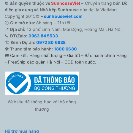
© Bản quyền thuộc về
SunhouseViet
– Chuyên trang bán
Đồ
điện gia dụng và Nhà bếp Sunhouse
của đại lý VietMart.
Copyright 2015© –
sunhouseviet.com
🕗
Giờ mở cửa:
8h sáng – 21h tối
📍
Địa chỉ:
13 phố Lĩnh Nam, Mai Động, Hoàng Mai, Hà Nội
📞
ĐT/Zalo:
0963 84 5533
🏗️
Kênh Dự án:
0972 80 6638
🛠️
Trung tâm bảo hành:
1800 6680
🚚
Cam kết: Hàng chất lượng – Giá tốt – Bảo hành chính Hãng
– FreeShip các quận Hà Nội - COD toàn quốc.
Website đã thông báo với bộ công
thương
Hỗ trợ mua hàng