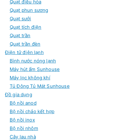
Quạt điều hòa
Quạt phun sương
Quạt sưởi
Quạt tích điện
Quạt trần
Quạt trần đèn
Điện tử điện lạnh
Bình nước nóng lạnh
Máy hút ẩm Sunhouse
Máy lọc không khí
Tủ Đông Tủ Mát Sunhouse
Đồ gia dụng
Bộ nồi anod
Bộ nồi chảo kết hợp
Bộ nồi inox
Bộ nồi nhôm
Cây lau nhà