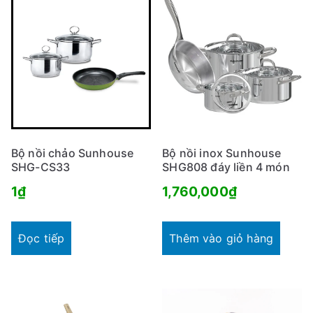
Bộ nồi chảo Sunhouse
Bộ nồi inox Sunhouse
SHG-CS33
SHG808 đáy liền 4 món
1
₫
1,760,000
₫
Đọc tiếp
Thêm vào giỏ hàng