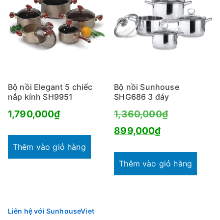
Bộ nồi Elegant 5 chiếc
Bộ nồi Sunhouse
nắp kính SH9951
SHG686 3 đáy
Giá
1,790,000
₫
1,360,000
₫
Giá
gốc
899,000
₫
hiện
là:
Thêm vào giỏ hàng
tại
1,360,000₫
Thêm vào giỏ hàng
là:
899,000₫.
Liên hệ với SunhouseViet