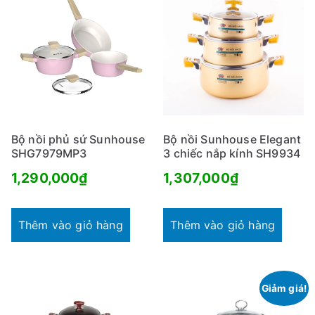
Bộ nồi phủ sứ Sunhouse
Bộ nồi Sunhouse Elegant
SHG7979MP3
3 chiếc nắp kính SH9934
1,290,000
₫
1,307,000
₫
Thêm vào giỏ hàng
Thêm vào giỏ hàng
Giảm giá!