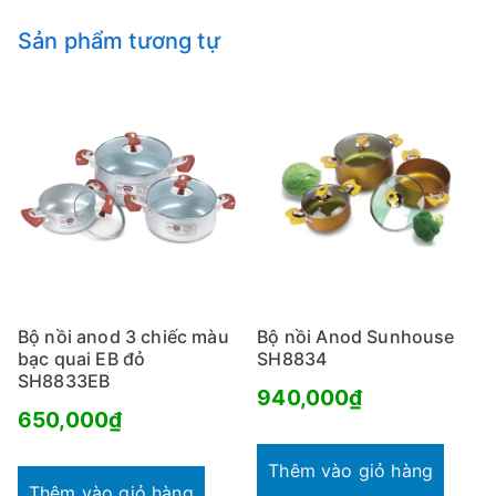
Sản phẩm tương tự
Bộ nồi anod 3 chiếc màu
Bộ nồi Anod Sunhouse
bạc quai EB đỏ
SH8834
SH8833EB
940,000
₫
650,000
₫
Thêm vào giỏ hàng
Thêm vào giỏ hàng