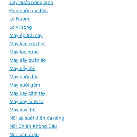
Cây nước nóng lạnh
Đèn sưởi nhà tắm
Lò Nướng
Lò vi sóng
Máy ép trái cây
Máy làm sữa hạt
Máy lọc nước
Máy sấy quần áo
Máy sấy tóc
Máy sưởi dầu
Máy sưởi gốm
Máy xay cầm tay
Máy xay sinh tố
Máy xay thịt
Nồi áp suất điện đa năng
Nồi Chiên Không Dầu
Nồi cơm điện