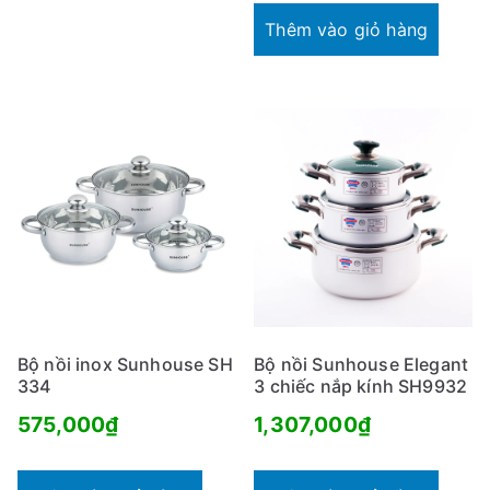
tại
1,290,000₫
Thêm vào giỏ hàng
là:
770,000₫.
Bộ nồi inox Sunhouse SH
Bộ nồi Sunhouse Elegant
334
3 chiếc nắp kính SH9932
575,000
₫
1,307,000
₫