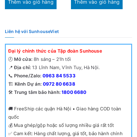
Thêm vào giỏ hàng
Thêm vào giỏ hàng
Liên hệ với SunhouseViet
Đại lý chính thức của Tập đoàn Sunhouse
🕗
Mở cửa:
8h sáng – 21h tối
📍
Địa chỉ:
13 Lĩnh Nam, Vĩnh Tuy, Hà Nội.
📞
Phone/Zalo:
0963 84 5533
🏗️
Kênh Dự án:
0972 80 6638
🛠️
Trung tâm bảo hành:
1800 6680
🚚
FreeShip các quận Hà Nội • Giao hàng COD toàn
quốc
💰
Mua ghép/gộp hoặc số lượng nhiều giá rất tốt
✅
Cam kết: Hàng chất lượng, giá tốt, bảo hành chính