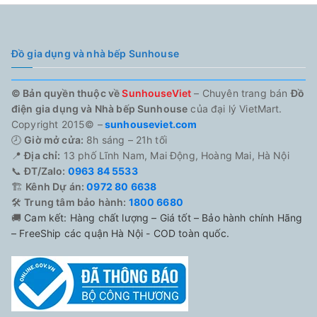
Đồ gia dụng và nhà bếp Sunhouse
© Bản quyền thuộc về
SunhouseViet
– Chuyên trang bán
Đồ
điện gia dụng và Nhà bếp Sunhouse
của đại lý VietMart.
Copyright 2015© –
sunhouseviet.com
🕗
Giờ mở cửa:
8h sáng – 21h tối
📍
Địa chỉ:
13 phố Lĩnh Nam, Mai Động, Hoàng Mai, Hà Nội
📞
ĐT/Zalo:
0963 84 5533
🏗️
Kênh Dự án:
0972 80 6638
🛠️
Trung tâm bảo hành:
1800 6680
🚚
Cam kết: Hàng chất lượng – Giá tốt – Bảo hành chính Hãng
– FreeShip các quận Hà Nội - COD toàn quốc.