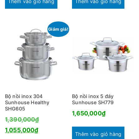
Thêm vào giỏ hàng
Thêm vào giỏ hàng
Giảm giá!
Bộ nồi inox 304
Bộ nồi inox 5 đáy
Sunhouse Healthy
Sunhouse SH779
SHG605
1,650,000
₫
Giá
1,390,000
₫
Giá
gốc
1,055,000
₫
Thêm vào giỏ hàng