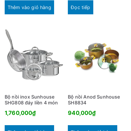
Thêm vào giỏ hàng
Đọc tiếp
Bộ nồi inox Sunhouse
Bộ nồi Anod Sunhouse
SHG808 đáy liền 4 món
SH8834
1,760,000
₫
940,000
₫