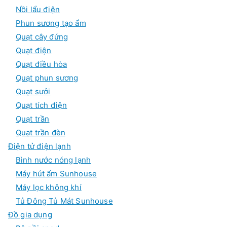
Nồi lẩu điện
Phun sương tạo ẩm
Quạt cây đứng
Quạt điện
Quạt điều hòa
Quạt phun sương
Quạt sưởi
Quạt tích điện
Quạt trần
Quạt trần đèn
Điện tử điện lạnh
Bình nước nóng lạnh
Máy hút ẩm Sunhouse
Máy lọc không khí
Tủ Đông Tủ Mát Sunhouse
Đồ gia dụng