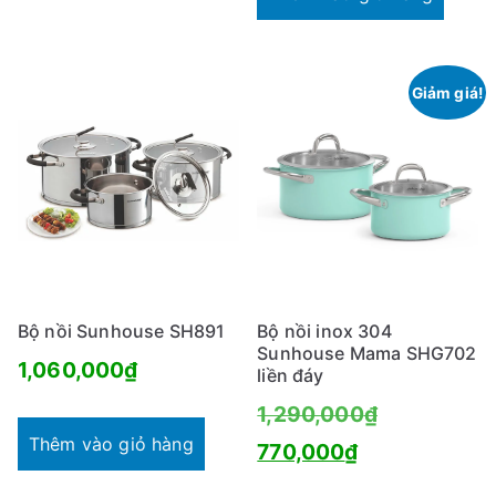
Giảm giá!
Bộ nồi Sunhouse SH891
Bộ nồi inox 304
Sunhouse Mama SHG702
1,060,000
₫
liền đáy
Giá
1,290,000
₫
Thêm vào giỏ hàng
Giá
gốc
770,000
₫
hiện
là: