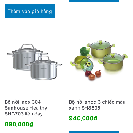
hiện
là:
tại
1,390,000₫.
Thêm vào giỏ hàng
là:
1,055,000₫.
Bộ nồi inox 304
Bộ nồi anod 3 chiếc màu
Sunhouse Healthy
xanh SH8835
SHG703 liền đáy
940,000
₫
890,000
₫