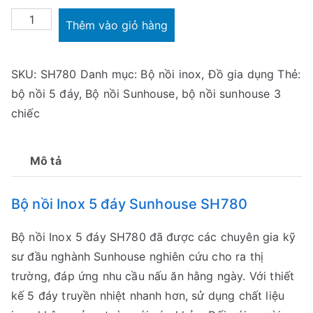
Bộ
Thêm vào giỏ hàng
nồi
Inox
SKU:
SH780
Danh mục:
Bộ nồi inox
,
Đồ gia dụng
Thẻ:
5
bộ nồi 5 đáy
,
Bộ nồi Sunhouse
,
bộ nồi sunhouse 3
đáy
chiếc
Sunhouse
SH780
số
Mô tả
lượng
Bộ nồi Inox 5 đáy Sunhouse SH780
Bộ nồi Inox 5 đáy SH780 đã được các chuyên gia kỹ
sư đầu nghành Sunhouse nghiên cứu cho ra thị
trường, đáp ứng nhu cầu nấu ăn hằng ngày. Với thiết
kế 5 đáy truyền nhiệt nhanh hơn, sử dụng chất liệu