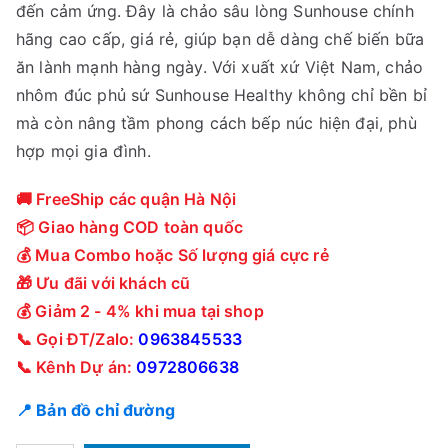
đến cảm ứng. Đây là chảo sâu lòng Sunhouse chính
0
4
hãng cao cấp, giá rẻ, giúp bạn dễ dàng chế biến bữa
0
6
ăn lành mạnh hàng ngày. Với xuất xứ Việt Nam, chảo
0
5
nhôm đúc phủ sứ Sunhouse Healthy không chỉ bền bỉ
₫
,
mà còn nâng tầm phong cách bếp núc hiện đại, phù
.
0
hợp mọi gia đình.
0
0
🚚 FreeShip các quận Hà Nội
₫
📦 Giao hàng COD toàn quốc
.
💰 Mua Combo hoặc Số lượng giá cực rẻ
🎁 Ưu đãi với khách cũ
💰 Giảm 2 - 4% khi mua tại shop
📞 Gọi ĐT/Zalo:
0963845533
📞 Kênh Dự án:
0972806638
📍 Bản đồ chỉ đường