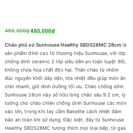
G
G
489,000
₫
465,000
₫
i
i
Chảo phủ sứ Sunhouse Healthy SBDS28MC 28cm
là
á
á
sản phẩm đỉnh cao từ thương hiệu Sunhouse, với lớp
g
h
chống dính ceramic 2 lớp siêu bền an toàn tuyệt đối,
ố
i
không chứa hóa chất độc hại. Thân chảo từ nhôm
c
ệ
đúc nguyên khối dày dặn, tỏa nhiệt đều giúp món ăn
l
n
chín nhanh, giữ dinh dưỡng tối ưu. Chảo chống dính
à
t
Sunhouse 28cm này sở hữu lòng chảo sâu 9.2 cm, lý
:
ạ
tưởng cho chảo chiên chống dính Sunhouse các món
4
i
xào lớn, trong khi tay cầm Bakelite cách nhiệt đảm
8
l
bảo an toàn khi sử dụng. Đặc biệt, đáy từ Sunhouse
9
à
Healthy SBDS28MC tương thích mọi loại bếp, từ gas
,
: