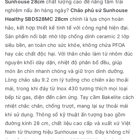
Sunhouse 28cm
chất lượng cao để nâng tầm trải
nghiệm nấu ăn hàng ngày?
Chảo phủ sứ Sunhouse
Healthy SBDS28MC 28cm
chính là lựa chọn hoàn
hảo, kết hợp thiết kế tinh tế với công nghệ hiện đại.
Sản phẩm nổi bật nhờ lớp chống dính ceramic 2 lớp
siêu bền, an toàn cho sức khỏe, không chứa PFOA
hay các chất độc hại. Với thân chảo làm từ nhôm đúc
nguyên khối dày dặn, nhiệt độ phân bổ đều, giúp
món ăn chín nhanh chóng và giữ trọn dinh dưỡng.
Lòng chảo sâu 9.2 cm lý tưởng cho chiên xào thoải
mái, trong khi đáy từ Inox 430 tương thích mọi loại
bếp từ gas, điện đến cảm ứng. Tay cầm Bakelite cách
nhiệt chắc chắn, chống trượt, mang lại sự thoải mái
khi sử dụng. Thông số kỹ thuật ấn tượng bao gồm
đường kính 28 cm, chất liệu cao cấp và xuất xứ Việt
Nam từ thương hiệu Sunhouse uy tín. Đây không chỉ