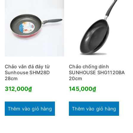
Chảo vân đá đáy từ
Chảo chống dính
Sunhouse SHM28D
SUNHOUSE SHG1120BA
28cm
20cm
312,000
₫
145,000
₫
Thêm vào giỏ hàng
Thêm vào giỏ hàng