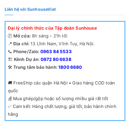
Liên hệ với SunhouseViet
Đại lý chính thức của Tập đoàn Sunhouse
🕗
Mở cửa:
8h sáng – 21h tối
📍
Địa chỉ:
13 Lĩnh Nam, Vĩnh Tuy, Hà Nội.
📞
Phone/Zalo:
0963 84 5533
🏗️
Kênh Dự án:
0972 80 6638
🛠️
Trung tâm bảo hành:
1800 6680
🚚
FreeShip các quận Hà Nội • Giao hàng COD toàn
quốc
💰
Mua ghép/gộp hoặc số lượng nhiều giá rất tốt
✅
Cam kết: Hàng chất lượng, giá tốt, bảo hành chính
hãng