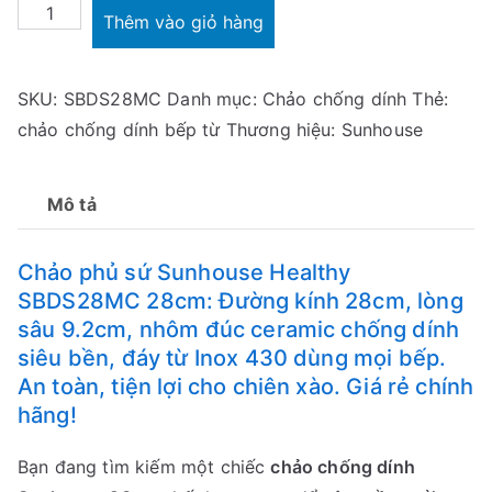
Chảo
Thêm vào giỏ hàng
phủ
sứ
SKU:
SBDS28MC
Danh mục:
Chảo chống dính
Thẻ:
Sunhouse
chảo chống dính bếp từ
Thương hiệu:
Sunhouse
Healthy
SBDS28MC
28cm
Mô tả
số
lượng
Chảo phủ sứ Sunhouse Healthy
SBDS28MC 28cm: Đường kính 28cm, lòng
sâu 9.2cm, nhôm đúc ceramic chống dính
siêu bền, đáy từ Inox 430 dùng mọi bếp.
An toàn, tiện lợi cho chiên xào. Giá rẻ chính
hãng!
Bạn đang tìm kiếm một chiếc
chảo chống dính