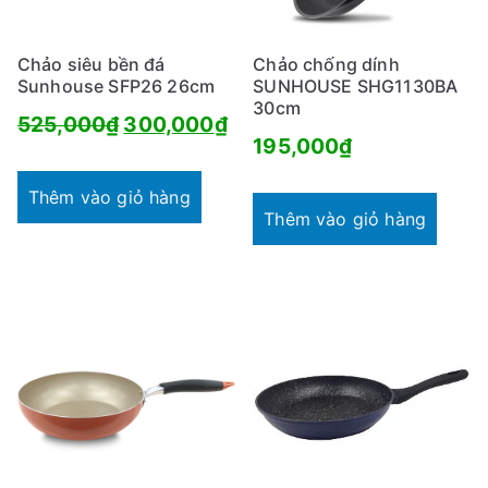
Chảo siêu bền đá
Chảo chống dính
Sunhouse SFP26 26cm
SUNHOUSE SHG1130BA
30cm
Giá
Giá
525,000
₫
300,000
₫
195,000
₫
gốc
hiện
là:
tại
Thêm vào giỏ hàng
Thêm vào giỏ hàng
525,000₫.
là:
300,000₫.