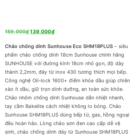
G
G
159,000
₫
139,000
₫
i
i
Chảo chống dính Sunhouse Eco SHM18PLUS
– siêu
á
á
phẩm chảo chống dính 18cm Sunhouse chính hãng
g
h
SUNHOUSE với đường kính 18cm nhỏ gọn, độ dày
ố
i
thành 2,2mm, đáy từ inox 430 tương thích mọi bếp.
c
ệ
Công nghệ Oil-lock 1600+ điểm khóa dầu giúp chiên
l
n
xào ít dầu, giữ trọn dinh dưỡng, an toàn sức khỏe.
à
t
Chảo nhôm chống dính Sunhouse dẫn nhiệt nhanh,
:
ạ
tay cầm Bakelite cách nhiệt không lo bỏng. Chảo
1
i
Sunhouse SHM18PLUS dùng bếp từ, gas, hồng ngoại
5
l
đều hoàn hảo. Lòng chảo sơn đen cao cấp dễ vệ
9
à
sinh, chảo chống dính đáy từ Sunhouse SHM18PLUS
,
: