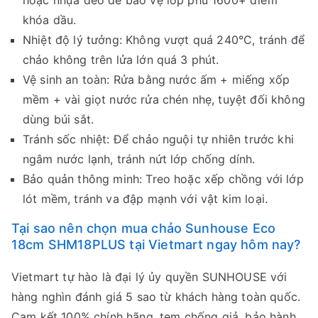
hoặc nhựa dẻo để bảo vệ lớp phủ 1600+ điểm
khóa dầu.
Nhiệt độ lý tưởng: Không vượt quá 240°C, tránh để
chảo không trên lửa lớn quá 3 phút.
Vệ sinh an toàn: Rửa bằng nước ấm + miếng xốp
mềm + vài giọt nước rửa chén nhẹ, tuyệt đối không
dùng búi sắt.
Tránh sốc nhiệt: Để chảo nguội tự nhiên trước khi
ngâm nước lạnh, tránh nứt lớp chống dính.
Bảo quản thông minh: Treo hoặc xếp chồng với lớp
lót mềm, tránh va đập mạnh với vật kim loại.
Tại sao nên chọn mua chảo Sunhouse Eco
18cm SHM18PLUS tại Vietmart ngay hôm nay?
Vietmart tự hào là đại lý ủy quyền SUNHOUSE với
hàng nghìn đánh giá 5 sao từ khách hàng toàn quốc.
Cam kết 100% chính hãng, tem chống giả, bảo hành