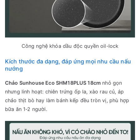
Công nghệ khóa dầu độc quyền oil-lock
Kích thước đa dạng, đáp ứng mọi nhu cầu nấu
nướng
Chảo Sunhouse Eco SHM18PLUS 18cm
nhỏ gọn
nhưng linh hoạt: chiên trứng ốp la, xào rau củ, áp
chảo thịt bò hay làm bánh kếp đều tròn vị, phù hợp
bữa ăn 1-2 người.