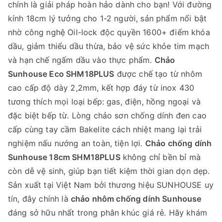
chính là giải pháp hoàn hảo dành cho bạn! Với đường
kính 18cm lý tưởng cho 1-2 người, sản phẩm nổi bật
nhờ công nghệ Oil-lock độc quyền 1600+ điểm khóa
dầu, giảm thiểu dầu thừa, bảo vệ sức khỏe tim mạch
và hạn chế ngấm dầu vào thực phẩm.
Chảo
Sunhouse Eco SHM18PLUS
được chế tạo từ nhôm
cao cấp độ dày 2,2mm, kết hợp đáy từ inox 430
tương thích mọi loại bếp: gas, điện, hồng ngoại và
đặc biệt bếp từ. Lòng chảo sơn chống dính đen cao
cấp cùng tay cầm Bakelite cách nhiệt mang lại trải
nghiệm nấu nướng an toàn, tiện lợi.
Chảo chống dính
Sunhouse 18cm SHM18PLUS
không chỉ bền bỉ mà
còn dễ vệ sinh, giúp bạn tiết kiệm thời gian dọn dẹp.
Sản xuất tại Việt Nam bởi thương hiệu SUNHOUSE uy
tín, đây chính là
chảo nhôm chống dính Sunhouse
đáng sở hữu nhất trong phân khúc giá rẻ. Hãy khám