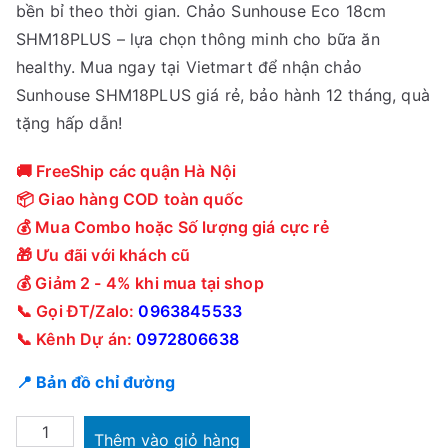
bền bỉ theo thời gian. Chảo Sunhouse Eco 18cm
0
1
SHM18PLUS – lựa chọn thông minh cho bữa ăn
0
3
healthy. Mua ngay tại Vietmart để nhận chảo
0
9
Sunhouse SHM18PLUS giá rẻ, bảo hành 12 tháng, quà
₫
,
tặng hấp dẫn!
.
0
0
🚚 FreeShip các quận Hà Nội
0
📦 Giao hàng COD toàn quốc
₫
💰 Mua Combo hoặc Số lượng giá cực rẻ
.
🎁 Ưu đãi với khách cũ
💰 Giảm 2 - 4% khi mua tại shop
📞 Gọi ĐT/Zalo:
0963845533
📞 Kênh Dự án:
0972806638
📍 Bản đồ chỉ đường
Chảo
Thêm vào giỏ hàng