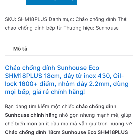
chống
dính
SKU:
SHM18PLUS
Danh mục:
Chảo chống dính
Thẻ:
Sunhouse
chảo chống dính bếp từ
Thương hiệu:
Sunhouse
Eco
SHM18PLUS
số
Mô tả
lượng
Chảo chống dính Sunhouse Eco
SHM18PLUS 18cm, đáy từ inox 430, Oil-
lock 1600+ điểm, nhôm dày 2.2mm, dùng
mọi bếp, giá rẻ chính hãng!
Bạn đang tìm kiếm một chiếc
chảo chống dính
Sunhouse chính hãng
nhỏ gọn nhưng mạnh mẽ, giúp
chế biến món ăn ít dầu mỡ mà vẫn giữ trọn hương vị?
Chảo chống dính 18cm Sunhouse Eco SHM18PLUS