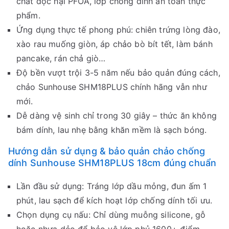
chất độc hại PFOA, lớp chống dính an toàn thực
phẩm.
Ứng dụng thực tế phong phú: chiên trứng lòng đào,
xào rau muống giòn, áp chảo bò bít tết, làm bánh
pancake, rán chả giò…
Độ bền vượt trội 3-5 năm nếu bảo quản đúng cách,
chảo Sunhouse SHM18PLUS chính hãng vẫn như
mới.
Dễ dàng vệ sinh chỉ trong 30 giây – thức ăn không
bám dính, lau nhẹ bằng khăn mềm là sạch bóng.
Hướng dẫn sử dụng & bảo quản chảo chống
dính Sunhouse SHM18PLUS 18cm đúng chuẩn
Lần đầu sử dụng: Tráng lớp dầu mỏng, đun ấm 1
phút, lau sạch để kích hoạt lớp chống dính tối ưu.
Chọn dụng cụ nấu: Chỉ dùng muỗng silicone, gỗ