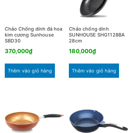
Chảo Chống dính đá hoa
Chảo chống dính
kim cương Sunhouse
SUNHOUSE SHG1128BA
SBD30
28cm
370,000
₫
180,000
₫
Thêm vào giỏ hàng
Thêm vào giỏ hàng