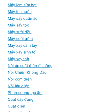
Máy làm sữa hạt
Máy lọc nước
Máy sấy quần áo
Máy sấy tóc
Máy sưởi dầu
Máy sưởi gốm
Máy xay cầm tay
Máy xay sinh tố
Máy xay thịt
Nồi áp suất điện đa năng
Nồi Chiên Không Dầu
Nồi cơm điện
Nồi lẩu điện
Phun sương tạo ẩm
Quạt cây đứng
Quạt điện