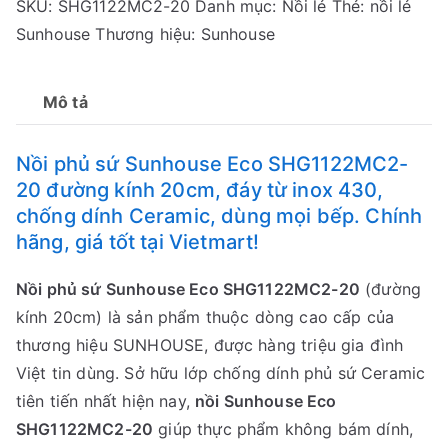
SKU:
SHG1122MC2-20
Danh mục:
Nồi lẻ
Thẻ:
nồi lẻ
Sunhouse
Sunhouse
Thương hiệu:
Sunhouse
Eco
SHG1122MC2-
20
Mô tả
(20cm)
số
Nồi phủ sứ Sunhouse Eco SHG1122MC2-
lượng
20 đường kính 20cm, đáy từ inox 430,
chống dính Ceramic, dùng mọi bếp. Chính
hãng, giá tốt tại Vietmart!
Nồi phủ sứ Sunhouse Eco SHG1122MC2-20
(đường
kính 20cm) là sản phẩm thuộc dòng cao cấp của
thương hiệu SUNHOUSE, được hàng triệu gia đình
Việt tin dùng. Sở hữu lớp chống dính phủ sứ Ceramic
tiên tiến nhất hiện nay,
nồi Sunhouse Eco
SHG1122MC2-20
giúp thực phẩm không bám dính,