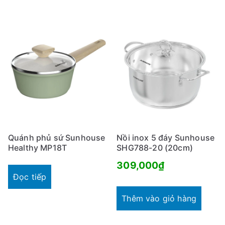
Quánh phủ sứ Sunhouse
Nồi inox 5 đáy Sunhouse
Healthy MP18T
SHG788-20 (20cm)
309,000
₫
Đọc tiếp
Thêm vào giỏ hàng