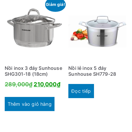
Giảm giá!
Nồi inox 3 đáy Sunhouse
Nồi lẻ inox 5 đáy
SHG301-18 (18cm)
Sunhouse SH779-28
Giá
Giá
289,000
₫
210,000
₫
Đọc tiếp
gốc
hiện
là:
tại
Thêm vào giỏ hàng
289,000₫.
là:
210,000₫.