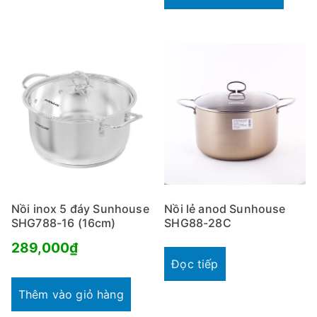
809,000₫.
là:
570,000₫.
Nồi inox 5 đáy Sunhouse
Nồi lẻ anod Sunhouse
SHG788-16 (16cm)
SHG88-28C
289,000
₫
Đọc tiếp
Thêm vào giỏ hàng