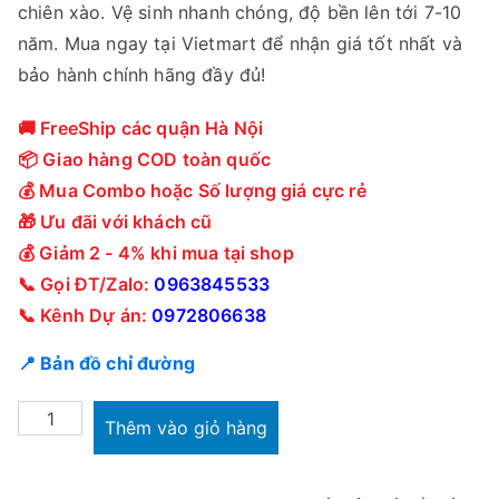
chiên xào. Vệ sinh nhanh chóng, độ bền lên tới 7-10
năm. Mua ngay tại Vietmart để nhận giá tốt nhất và
bảo hành chính hãng đầy đủ!
🚚 FreeShip các quận Hà Nội
📦 Giao hàng COD toàn quốc
💰 Mua Combo hoặc Số lượng giá cực rẻ
🎁 Ưu đãi với khách cũ
💰 Giảm 2 - 4% khi mua tại shop
📞 Gọi ĐT/Zalo:
0963845533
📞 Kênh Dự án:
0972806638
📍 Bản đồ chỉ đường
Nồi
Thêm vào giỏ hàng
phủ
sứ