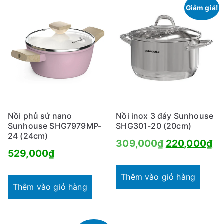
Giảm giá!
Nồi phủ sứ nano
Nồi inox 3 đáy Sunhouse
Sunhouse SHG7979MP-
SHG301-20 (20cm)
24 (24cm)
Giá
Gi
309,000
₫
220,000
₫
529,000
₫
gốc
hi
là:
tại
Thêm vào giỏ hàng
Thêm vào giỏ hàng
309,000₫.
là:
22