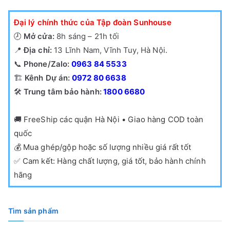
Đại lý chính thức của Tập đoàn Sunhouse
🕗
Mở cửa:
8h sáng – 21h tối
📍
Địa chỉ:
13 Lĩnh Nam, Vĩnh Tuy, Hà Nội.
📞
Phone/Zalo:
0963 84 5533
🏗️
Kênh Dự án:
0972 80 6638
🛠️
Trung tâm bảo hành:
1800 6680
🚚
FreeShip các quận Hà Nội • Giao hàng COD toàn
quốc
💰
Mua ghép/gộp hoặc số lượng nhiều giá rất tốt
✅
Cam kết: Hàng chất lượng, giá tốt, bảo hành chính
hãng
Tìm sản phẩm