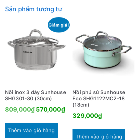
Sản phẩm tương tự
Giảm giá!
Nồi inox 3 đáy Sunhouse
Nồi phủ sứ Sunhouse
SHG301-30 (30cm)
Eco SHG1122MC2-18
(18cm)
Giá
Giá
809,000
₫
570,000
₫
329,000
₫
gốc
hiện
là:
tại
Thêm vào giỏ hàng
Thêm vào giỏ hàng