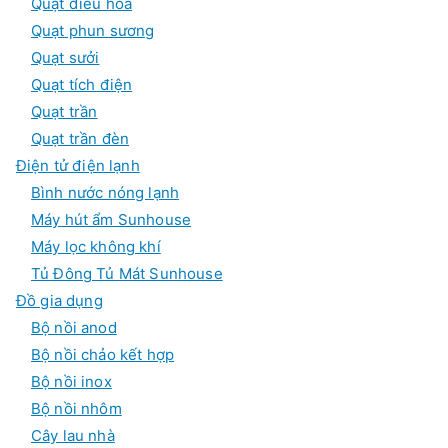
Quạt điều hòa
Quạt phun sương
Quạt sưởi
Quạt tích điện
Quạt trần
Quạt trần đèn
Điện tử điện lạnh
Bình nước nóng lạnh
Máy hút ẩm Sunhouse
Máy lọc không khí
Tủ Đông Tủ Mát Sunhouse
Đồ gia dụng
Bộ nồi anod
Bộ nồi chảo kết hợp
Bộ nồi inox
Bộ nồi nhôm
Cây lau nhà