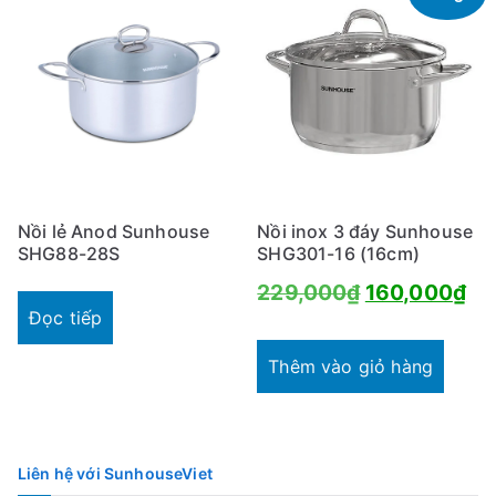
Nồi lẻ Anod Sunhouse
Nồi inox 3 đáy Sunhouse
SHG88-28S
SHG301-16 (16cm)
Giá
Gi
229,000
₫
160,000
₫
Đọc tiếp
gốc
hi
là:
tại
Thêm vào giỏ hàng
229,000₫.
là:
16
Liên hệ với SunhouseViet