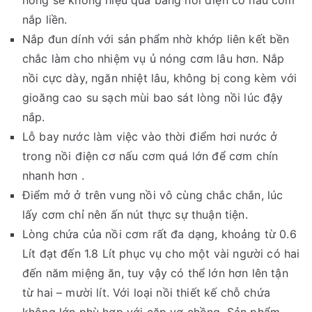
nắp liền.
Nắp đun dính với sản phẩm nhờ khớp liên kết bền
chắc làm cho nhiệm vụ ủ nóng cơm lâu hơn. Nắp
nồi cực dày, ngăn nhiệt lâu, không bị cong kèm với
gioăng cao su sạch mùi bao sát lòng nồi lúc đậy
nắp.
Lỗ bay nước làm việc vào thời điểm hơi nước ở
trong nồi điện cơ nấu cơm quá lớn để cơm chín
nhanh hơn .
Điểm mở ở trên vung nồi vô cùng chắc chắn, lúc
lấy cơm chỉ nên ấn nút thực sự thuận tiện.
Lòng chứa của nồi cơm rất đa dạng, khoảng từ 0.6
Lít đạt đến 1.8 Lít phục vụ cho một vài người có hai
đến năm miệng ăn, tuy vậy có thể lớn hơn lên tận
từ hai – mười lít. Với loại nồi thiết kế chỗ chứa
không lớn phù hợp với cặp vợ chồng. Sản phẩm