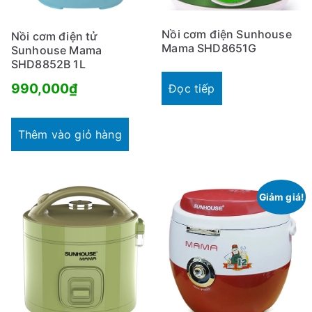
Nồi cơm điện Sunhouse
Nồi cơm điện tử
Mama SHD8651G
Sunhouse Mama
SHD8852B 1L
990,000
₫
Đọc tiếp
Thêm vào giỏ hàng
Giảm giá!