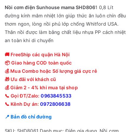
Nồi cơm điện Sunhouse mama SHD806
1 0,8 Lít
đường kính mâm nhiệt lớn giúp thức ăn luôn chín đều
thơm ngon, lòng nồi phủ lớp chống Whitford USA.
Thân nồi được làm bằng chất liệu nhựa PP cách nhiệt
an toàn khi di chuyển
🚚 FreeShip các quận Hà Nội
📦 Giao hàng COD toàn quốc
💰 Mua Combo hoặc Số lượng giá cực rẻ
🎁 Ưu đãi với khách cũ
💰 Giảm 2 - 4% khi mua tại shop
📞 Gọi ĐT/Zalo:
0963845533
📞 Kênh Dự án:
0972806638
📍 Bản đồ chỉ đường
SKU:
SHD8061
Danh mục:
Điện gia dụng
,
Nồi cơm