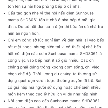
tôn lên sự hài hòa phòng bếp ở cả nhà.
Cấu tạo gọn nhẹ vì thế nồi nấu điện Sunhouse
mama SHD8061 tốn ít chỗ ở nhà bếp ở mồi gia
đình. Do có nồi đun cơm điện thì bữa ăn cả nhà trở
nên ăn ngon hơn.
Chị em công sở lúc nghỉ làm về đến nhà lại vào bếp
rất mệt nhọc, nhưng hiện tại vì có thiết bị nhà bếp
hệt nồi điện nấu cơm Sunhouse mama SHD8061 là
công việc vào bếp mất ít số giờ nhiều. Các chị
chẳng phải đứng trông xoong cơm sống, chỉ việc
chọn chế độ. Thời lượng dư chúng ta thường sử
dụng quét dọn vườn tược thường xuyên đi bộ. Bởi
có giá hấp mà người sử dụng hoặc chế biến nhiều
món kèm theo cực lỳ hữu ích ví dụ như hấp ninh
Nồi cơm điện cao cấp Sunhouse mama SHD8061
cứng cáp, mức tiền thuộc loại không mắc, các bạn