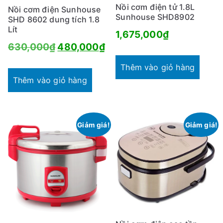
Nồi cơm điện tử 1.8L
Nồi cơm điện Sunhouse
Sunhouse SHD8902
SHD 8602 dung tích 1.8
Lít
1,675,000
₫
Giá
Giá
630,000
₫
480,000
₫
gốc
hiện
Thêm vào giỏ hàng
là:
tại
Thêm vào giỏ hàng
630,000₫.
là:
480,000₫.
Giảm giá!
Giảm giá!