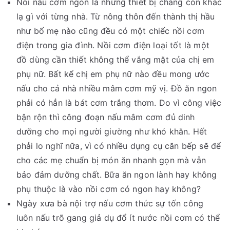
Nồi nấu cơm ngon là những thiết bị chẳng còn khác
lạ gì với từng nhà. Từ nông thôn đến thành thị hầu
như bố mẹ nào cũng đều có một chiếc nồi cơm
điện trong gia đình. Nồi cơm điện loại tốt là một
đồ dùng cần thiết không thể vắng mặt của chị em
phụ nữ. Bất kể chị em phụ nữ nào đều mong ước
nấu cho cả nhà nhiều mâm cơm mỹ vị. Đồ ăn ngon
phải có hẳn là bát cơm trắng thơm. Do vì công việc
bận rộn thì công đoạn nấu mâm cơm đủ dinh
dưỡng cho mọi người giường như khó khăn. Hết
phải lo nghĩ nữa, vì có nhiều dụng cụ căn bếp sẽ để
cho các mẹ chuẩn bị món ăn nhanh gọn mà vẫn
bảo đảm dưỡng chất. Bữa ăn ngon lành hay không
phụ thuộc là vào nồi cơm có ngon hay không?
Ngày xưa bà nội trợ nấu cơm thức sự tốn công
luôn nấu trõ gang giả dụ đổ ít nước nồi cơm có thể