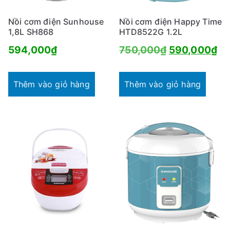
Nồi cơm điện Sunhouse
Nồi cơm điện Happy Time
1,8L SH868
HTD8522G 1.2L
Giá
Gi
594,000
₫
750,000
₫
590,000
₫
gốc
hi
là:
tại
Thêm vào giỏ hàng
Thêm vào giỏ hàng
750,000₫.
là:
59