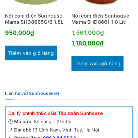
Nồi cơm điện Sunhouse
Nồi cơm điện Sunhouse
Mama SHD8665G/B 1.8L
Mama SHD8661 1,8 Lít
Giá
950,000
₫
1,561,000
₫
Giá
gốc
1,180,000
₫
hiện
là:
Thêm vào giỏ hàng
tại
1,561,000₫.
Thêm vào giỏ hàng
là:
1,180,000₫.
Liên hệ với SunhouseViet
Đại lý chính thức của Tập đoàn Sunhouse
🕗
Mở cửa:
8h sáng – 21h tối
📍
Địa chỉ:
13 Lĩnh Nam, Vĩnh Tuy, Hà Nội.