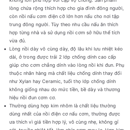
lòng chứa rộng thích hợp cho gia đình đông người,
còn nồi nấu cơm điện cỡ lớn hơn nấu cho nơi tập
trung đông người. Tùy theo nhu cầu nấu ăn thích
hợp từng nhà và sử dụng nồi cơm sở hữu thể tích
vừa đủ.
Lòng nồi dày vô cùng dày, độ lâu khi lưu nhiệt kéo
dài, ở trong được trải 2 lớp chống dính cao cấp
giúp cho cơm chẳng dính vào lòng nồi khi đun. Phụ
thuộc nhãn hàng mà chất liệu chống dính thay đổi
như Xylan hay Ceramic, tuổi thọ lớp chống dính
không giống nhau do mức tiền, bề dày và thương
hiệu nồi đun cơm cơ.
Thường dùng hợp kim nhôm là chất liệu thường
dùng nhất của nồi điện cơ nấu cơm, thường được
ưa thích vì giá tiền hợp lý, vô cùng nhẹ, không gỉ
sét, truyền nhiệt tốt, làm chín cơm mau lẹ. Hợp kim