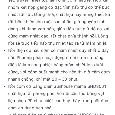
nhôm kết hợp gang có đặc tính hấp thụ có thể bức
nhiệt rất tốt. Đồng thời, chất liệu này mang thiết kế
rất bền khiến cho ruột sản phẩm giữ nguyên hình
dạng khi đang vào bếp, giúp tiếp tục giữ độ cọ xát
cùng mâm nhiệt cao, rất chặt phía thành nồi. Lòng
nồi sẽ trực tiếp hấp thụ nhiệt tạo ra từ mâm nhiệt.
Nồi điện cơ nấu cơm có mâm nhiệt duy nhất ở đáy
nồi. Phương pháp hoạt động ở nồi cơm cơ bằng
điện là làm nóng nhiệt bằng mâm nhiệt lớn dưới
cùng, với công suất mạnh cho nên thì giờ cắm cơm
nhanh chóng, chỉ mất 20 – 30 phút.
Nồi cơm cơ bằng điện Sunhouse mama SHD8061
chất liệu rất phong phú. Vỏ nồi cấu tạo bằng vật
liệu nhựa PP chịu nhiệt cao hay thấy trong nồi đun
cơm cơ dung tích nhỏ.
Nồi cơm điện cơ Sunhouse mama SHD8061 vận