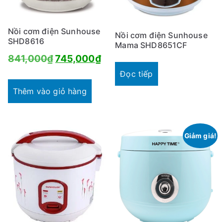
Nồi cơm điện Sunhouse
Nồi cơm điện Sunhouse
SHD8616
Mama SHD8651CF
Giá
Giá
841,000
₫
745,000
₫
Đọc tiếp
gốc
hiện
là:
tại
Thêm vào giỏ hàng
841,000₫.
là:
745,000₫.
Giảm giá!