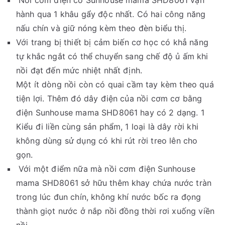
hành qua 1 khâu gẩy độc nhất. Có hai công năng
nấu chín và giữ nóng kèm theo đèn biểu thị.
Với trang bị thiết bị cảm biến cơ học có khẳ năng
tự khắc ngắt có thể chuyển sang chế độ ủ ấm khi
nồi đạt đến mức nhiệt nhất định.
Một ít dòng nồi còn có quai cầm tay kèm theo quá
tiện lợi. Thêm đó dây điện của nồi cơm cơ bằng
điện Sunhouse mama SHD8061 hay có 2 dạng. 1
Kiểu đi liền cùng sản phẩm, 1 loại là dây rời khi
không dùng sử dụng có khi rút rời treo lên cho
gọn.
Với một điểm nữa mà nồi cơm điện Sunhouse
mama SHD8061 sở hữu thêm khay chứa nước tràn
trong lúc đun chín, không khí nước bốc ra đọng
thành giọt nước ở nắp nồi đồng thời rơi xuống viền
nồi.