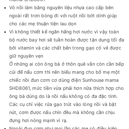
Vỏ nồi làm bằng nguyên liệu nhựa cao cấp bên
ngoài rất trơn bóng đi với ruột nồi bớt dính giúp
cho các mẹ thuận tiện lau dọn
Vì không thiết kế ngăn hấng hơi nước vì vậy toàn
bộ nước bay hơi sẽ tuần hoàn được tận dụng tối đa
bởi vitamin và các chất bên trong gạo có vẻ được
giữ nguyên vẹn
Ở những ai còn ông bà ở thôn quê vẫn còn cần bếp
củi để nấu cơm thì nên biếu mang cho bố mẹ một
chiếc nồi đun cơm cơ dùng điện Sunhouse mama
SHD8061, mức tiền vừa phải hơn nữa thích hợp cho
ông bà dùng do là nồi nấu không có đa đặc tính.
Các cụ chỉ việc rửa gạo trút vào lòng nồi và bật
nút, cơm được nấu chín đều mà không cần chịu
đựng hơi nóng mạnh vì rạ.
Ngoài đun cơm như mọi lần các mẹ có điều kiện