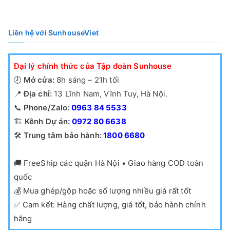
577,000₫.
là:
430,000₫.
Liên hệ với SunhouseViet
Đại lý chính thức của Tập đoàn Sunhouse
🕗
Mở cửa:
8h sáng – 21h tối
📍
Địa chỉ:
13 Lĩnh Nam, Vĩnh Tuy, Hà Nội.
📞
Phone/Zalo:
0963 84 5533
🏗️
Kênh Dự án:
0972 80 6638
🛠️
Trung tâm bảo hành:
1800 6680
🚚
FreeShip các quận Hà Nội • Giao hàng COD toàn
quốc
💰
Mua ghép/gộp hoặc số lượng nhiều giá rất tốt
✅
Cam kết: Hàng chất lượng, giá tốt, bảo hành chính
hãng