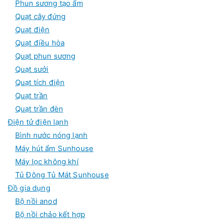
Phun sương tạo ẩm
Quạt cây đứng
Quạt điện
Quạt điều hòa
Quạt phun sương
Quạt sưởi
Quạt tích điện
Quạt trần
Quạt trần đèn
Điện tử điện lạnh
Bình nước nóng lạnh
Máy hút ẩm Sunhouse
Máy lọc không khí
Tủ Đông Tủ Mát Sunhouse
Đồ gia dụng
Bộ nồi anod
Bộ nồi chảo kết hợp