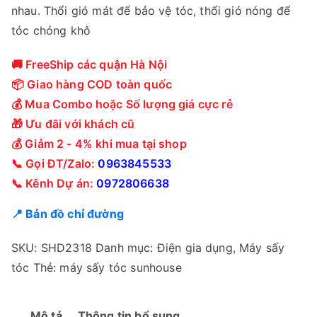
nhau. Thổi gió mát để bảo vệ tóc, thổi gió nóng để
tóc chóng khô
🚚 FreeShip các quận Hà Nội
📦 Giao hàng COD toàn quốc
💰 Mua Combo hoặc Số lượng giá cực rẻ
🎁 Ưu đãi với khách cũ
💰 Giảm 2 - 4% khi mua tại shop
📞 Gọi ĐT/Zalo:
0963845533
📞 Kênh Dự án:
0972806638
📍 Bản đồ chỉ đường
SKU:
SHD2318
Danh mục:
Điện gia dụng
,
Máy sấy
tóc
Thẻ:
máy sấy tóc sunhouse
Mô tả
Thông tin bổ sung