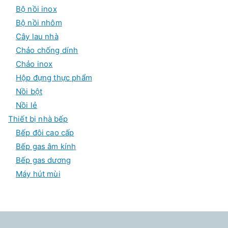
Bộ nồi inox
Bộ nồi nhôm
Cây lau nhà
Chảo chống dính
Chảo inox
Hộp đựng thực phẩm
Nồi bột
Nồi lẻ
Thiết bị nhà bếp
Bếp đôi cao cấp
Bếp gas âm kính
Bếp gas dương
Máy hút mùi