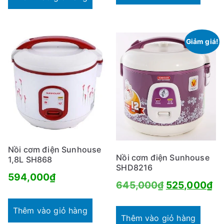
941,000₫.
là:
577,000₫.
là:
68
435,000₫.
Giảm giá!
Nồi cơm điện Sunhouse
Nồi cơm điện Sunhouse
1,8L SH868
SHD8216
594,000
₫
Giá
Gi
645,000
₫
525,000
₫
gốc
hi
Thêm vào giỏ hàng
là:
tại
Thêm vào giỏ hàng