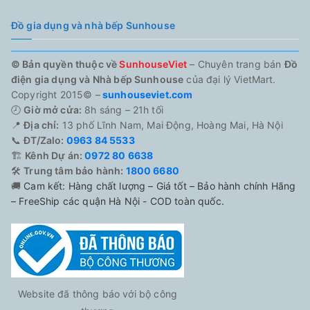
Đồ gia dụng và nhà bếp Sunhouse
© Bản quyền thuộc về
SunhouseViet
– Chuyên trang bán
Đồ
điện gia dụng và Nhà bếp Sunhouse
của đại lý VietMart.
Copyright 2015© –
sunhouseviet.com
🕗
Giờ mở cửa:
8h sáng – 21h tối
📍
Địa chỉ:
13 phố Lĩnh Nam, Mai Động, Hoàng Mai, Hà Nội
📞
ĐT/Zalo:
0963 84 5533
🏗️
Kênh Dự án:
0972 80 6638
🛠️
Trung tâm bảo hành:
1800 6680
🚚
Cam kết: Hàng chất lượng – Giá tốt – Bảo hành chính Hãng
– FreeShip các quận Hà Nội - COD toàn quốc.
Website đã thông báo với bộ công