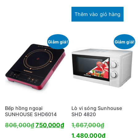
hiện
là:
tại
1,480,000₫
Thêm vào giỏ hàng
là:
950,000₫.
Giảm giá!
Giảm giá!
Bếp hồng ngoại
Lò vi sóng Sunhouse
SUNHOUSE SHD6014
SHD 4820
Giá
Giá
Giá
806,000
₫
750,000
₫
1,667,000
₫
gốc
hiện
gốc
Giá
1,480,000
₫