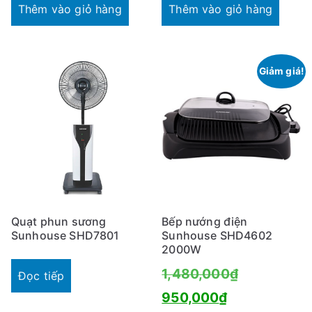
là:
tại
Thêm vào giỏ hàng
Thêm vào giỏ hàng
790,000₫.
là:
650,000₫.
Giảm giá!
Quạt phun sương
Bếp nướng điện
Sunhouse SHD7801
Sunhouse SHD4602
2000W
Giá
1,480,000
₫
Đọc tiếp
Giá
gốc
950,000
₫