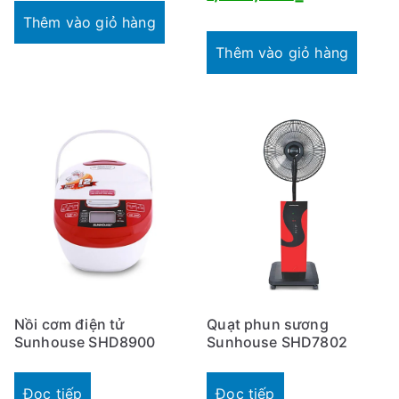
là:
tại
là:
hiện
Thêm vào giỏ hàng
806,000₫.
là:
1,667,000₫
tại
Thêm vào giỏ hàng
750,000₫.
là:
1,480,000₫
Nồi cơm điện tử
Quạt phun sương
Sunhouse SHD8900
Sunhouse SHD7802
Đọc tiếp
Đọc tiếp