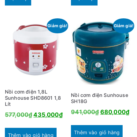
Giảm giá!
Giảm giá!
Nồi cơm điện 1,8L
Nồi cơm điện Sunhouse
Sunhouse SHD8601 1,8
SH18G
Lít
Giá
Gi
941,000
₫
680,000
₫
Giá
Giá
577,000
₫
435,000
₫
gốc
hi
gốc
hiện
là:
tại
Thêm vào giỏ hàng
là:
tại
Thêm vào giỏ hàng