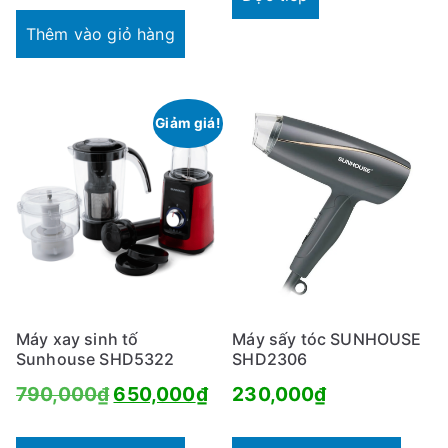
Thêm vào giỏ hàng
Giảm giá!
Máy xay sinh tố
Máy sấy tóc SUNHOUSE
Sunhouse SHD5322
SHD2306
Giá
Giá
790,000
₫
650,000
₫
230,000
₫
gốc
hiện