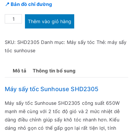
📍 Bản đồ chỉ đường
0
0
Máy
₫
Thêm vào giỏ hàng
sấy
.
tốc
SKU:
SHD2305
Danh mục:
Máy sấy tóc
Thẻ:
máy sấy
Sunhouse
tóc sunhouse
SHD2305
số
lượng
Mô tả
Thông tin bổ sung
Máy sấy tốc Sunhouse SHD2305
Máy sấy tốc Sunhouse SHD2305 công suất 650W
mạnh mẽ cùng với 2 tốc độ gió và 2 mức nhiệt dễ
dàng điều chỉnh giúp sấy khô tóc nhanh hơn. Kiểu
dáng nhỏ gọn có thể gấp gọn lại rất tiện lợi, tính