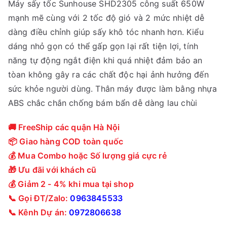
Máy sấy tốc Sunhouse SHD2305 công suất 650W
á
á
mạnh mẽ cùng với 2 tốc độ gió và 2 mức nhiệt dễ
g
h
dàng điều chỉnh giúp sấy khô tóc nhanh hơn. Kiểu
ố
i
dáng nhỏ gọn có thể gấp gọn lại rất tiện lợi, tính
c
ệ
năng tự động ngắt điện khi quá nhiệt đảm bảo an
l
n
tòan không gây ra các chất độc hại ảnh hưởng đến
à
t
sức khỏe người dùng. Thân máy được làm bằng nhựa
:
ạ
ABS chắc chắn chống bám bẩn dễ dàng lau chùi
2
i
1
l
🚚 FreeShip các quận Hà Nội
0
à
📦 Giao hàng COD toàn quốc
,
:
💰 Mua Combo hoặc Số lượng giá cực rẻ
0
1
🎁 Ưu đãi với khách cũ
0
8
💰 Giảm 2 - 4% khi mua tại shop
0
0
📞 Gọi ĐT/Zalo:
0963845533
₫
,
📞 Kênh Dự án:
0972806638
.
0