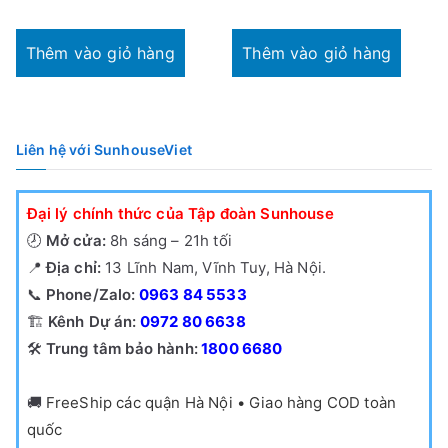
Thêm vào giỏ hàng
Thêm vào giỏ hàng
Liên hệ với SunhouseViet
Đại lý chính thức của Tập đoàn Sunhouse
🕗
Mở cửa:
8h sáng – 21h tối
📍
Địa chỉ:
13 Lĩnh Nam, Vĩnh Tuy, Hà Nội.
📞
Phone/Zalo:
0963 84 5533
🏗️
Kênh Dự án:
0972 80 6638
🛠️
Trung tâm bảo hành:
1800 6680
🚚
FreeShip các quận Hà Nội • Giao hàng COD toàn
quốc