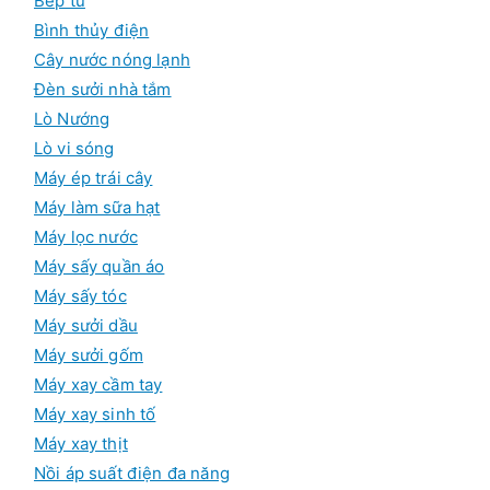
Bếp từ
Bình thủy điện
Cây nước nóng lạnh
Đèn sưởi nhà tắm
Lò Nướng
Lò vi sóng
Máy ép trái cây
Máy làm sữa hạt
Máy lọc nước
Máy sấy quần áo
Máy sấy tóc
Máy sưởi dầu
Máy sưởi gốm
Máy xay cầm tay
Máy xay sinh tố
Máy xay thịt
Nồi áp suất điện đa năng