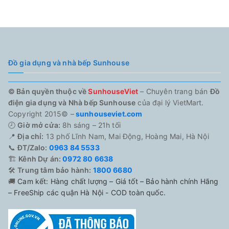
Đồ gia dụng và nhà bếp Sunhouse
© Bản quyền thuộc về
SunhouseViet
– Chuyên trang bán
Đồ
điện gia dụng và Nhà bếp Sunhouse
của đại lý VietMart.
Copyright 2015© –
sunhouseviet.com
🕗
Giờ mở cửa:
8h sáng – 21h tối
📍
Địa chỉ:
13 phố Lĩnh Nam, Mai Động, Hoàng Mai, Hà Nội
📞
ĐT/Zalo:
0963 84 5533
🏗️
Kênh Dự án:
0972 80 6638
🛠️
Trung tâm bảo hành:
1800 6680
🚚
Cam kết: Hàng chất lượng – Giá tốt – Bảo hành chính Hãng
– FreeShip các quận Hà Nội - COD toàn quốc.