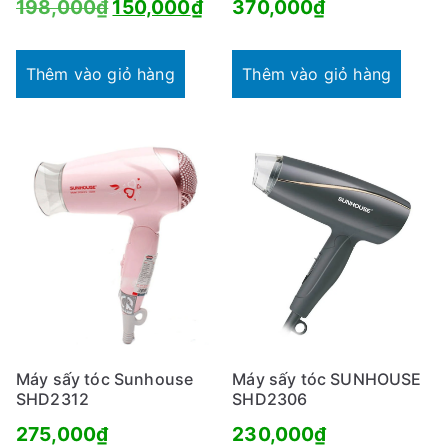
Giá
Giá
198,000
₫
150,000
₫
370,000
₫
gốc
hiện
là:
tại
Thêm vào giỏ hàng
Thêm vào giỏ hàng
198,000₫.
là:
150,000₫.
Máy sấy tóc Sunhouse
Máy sấy tóc SUNHOUSE
SHD2312
SHD2306
275,000
₫
230,000
₫