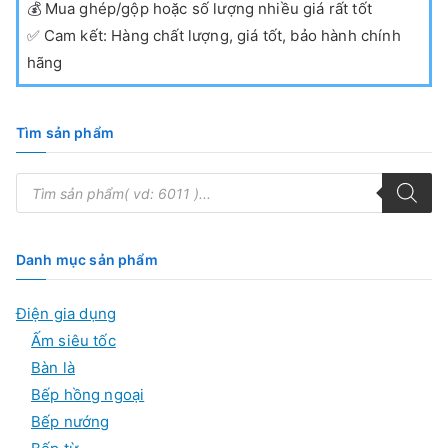
💰
Mua ghép/gộp hoặc số lượng nhiều giá rất tốt
✅
Cam kết: Hàng chất lượng, giá tốt, bảo hành chính
hãng
Tìm sản phẩm
T
ì
m
k
i
ế
Danh mục sản phẩm
m
s
ả
Điện gia dụng
n
p
Ấm siêu tốc
h
ẩ
Bàn là
m
Bếp hồng ngoại
Bếp nướng