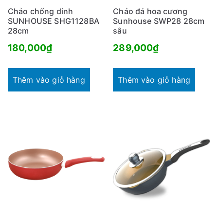
Chảo chống dính
Chảo đá hoa cương
SUNHOUSE SHG1128BA
Sunhouse SWP28 28cm
28cm
sâu
180,000
₫
289,000
₫
Thêm vào giỏ hàng
Thêm vào giỏ hàng