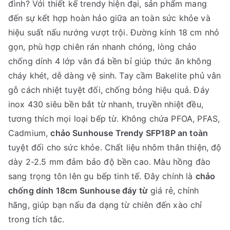
đình? Với thiết kế trendy hiện đại, sản phẩm mang
đến sự kết hợp hoàn hảo giữa an toàn sức khỏe và
hiệu suất nấu nướng vượt trội. Đường kính 18 cm nhỏ
gọn, phù hợp chiên rán nhanh chóng, lòng chảo
chống dính 4 lớp vân đá bền bỉ giúp thức ăn không
cháy khét, dễ dàng vệ sinh. Tay cầm Bakelite phủ vân
gỗ cách nhiệt tuyệt đối, chống bỏng hiệu quả. Đáy
inox 430 siêu bền bắt từ nhanh, truyền nhiệt đều,
tương thích mọi loại bếp từ. Không chứa PFOA, PFAS,
Cadmium,
chảo Sunhouse Trendy SFP18P an toàn
tuyệt đối cho sức khỏe. Chất liệu nhôm thân thiện, độ
dày 2-2.5 mm đảm bảo độ bền cao. Màu hồng đào
sang trọng tôn lên gu bếp tinh tế. Đây chính là
chảo
chống dính 18cm Sunhouse đáy từ
giá rẻ, chính
hãng, giúp bạn nấu đa dạng từ chiên đến xào chỉ
trong tích tắc.