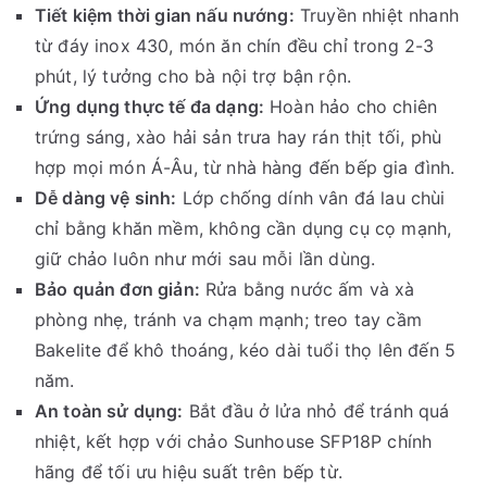
Tiết kiệm thời gian nấu nướng:
Truyền nhiệt nhanh
từ đáy inox 430, món ăn chín đều chỉ trong 2-3
phút, lý tưởng cho bà nội trợ bận rộn.
Ứng dụng thực tế đa dạng:
Hoàn hảo cho chiên
trứng sáng, xào hải sản trưa hay rán thịt tối, phù
hợp mọi món Á-Âu, từ nhà hàng đến bếp gia đình.
Dễ dàng vệ sinh:
Lớp chống dính vân đá lau chùi
chỉ bằng khăn mềm, không cần dụng cụ cọ mạnh,
giữ chảo luôn như mới sau mỗi lần dùng.
Bảo quản đơn giản:
Rửa bằng nước ấm và xà
phòng nhẹ, tránh va chạm mạnh; treo tay cầm
Bakelite để khô thoáng, kéo dài tuổi thọ lên đến 5
năm.
An toàn sử dụng:
Bắt đầu ở lửa nhỏ để tránh quá
nhiệt, kết hợp với chảo Sunhouse SFP18P chính
hãng để tối ưu hiệu suất trên bếp từ.