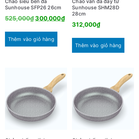
Chảo siêu bền đá
Chảo vân đá đáy từ
Sunhouse SFP26 26cm
Sunhouse SHM28D
28cm
Giá
Giá
525,000
₫
300,000
₫
312,000
₫
gốc
hiện
là:
tại
Thêm vào giỏ hàng
Thêm vào giỏ hàng
525,000₫.
là:
300,000₫.