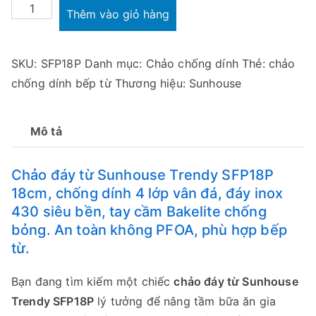
Chảo
Thêm vào giỏ hàng
đáy
từ
SKU:
SFP18P
Danh mục:
Chảo chống dính
Thẻ:
chảo
Sunhouse
chống dính bếp từ
Thương hiệu:
Sunhouse
Trendy
SFP18P
18cm
Mô tả
số
lượng
Chảo đáy từ Sunhouse Trendy SFP18P
18cm, chống dính 4 lớp vân đá, đáy inox
430 siêu bền, tay cầm Bakelite chống
bỏng. An toàn không PFOA, phù hợp bếp
từ.
Bạn đang tìm kiếm một chiếc
chảo đáy từ Sunhouse
Trendy SFP18P
lý tưởng để nâng tầm bữa ăn gia