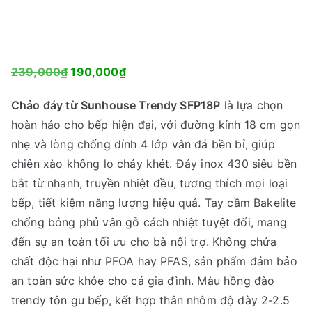
G
G
239,000
₫
190,000
₫
i
i
Chảo đáy từ Sunhouse Trendy SFP18P
là lựa chọn
á
á
hoàn hảo cho bếp hiện đại, với đường kính 18 cm gọn
g
h
nhẹ và lòng chống dính 4 lớp vân đá bền bỉ, giúp
ố
i
chiên xào không lo cháy khét. Đáy inox 430 siêu bền
c
ệ
bắt từ nhanh, truyền nhiệt đều, tương thích mọi loại
l
n
bếp, tiết kiệm năng lượng hiệu quả. Tay cầm Bakelite
à
t
chống bỏng phủ vân gỗ cách nhiệt tuyệt đối, mang
:
ạ
đến sự an toàn tối ưu cho bà nội trợ. Không chứa
2
i
chất độc hại như PFOA hay PFAS, sản phẩm đảm bảo
3
l
an toàn sức khỏe cho cả gia đình. Màu hồng đào
9
à
trendy tôn gu bếp, kết hợp thân nhôm độ dày 2-2.5
,
: