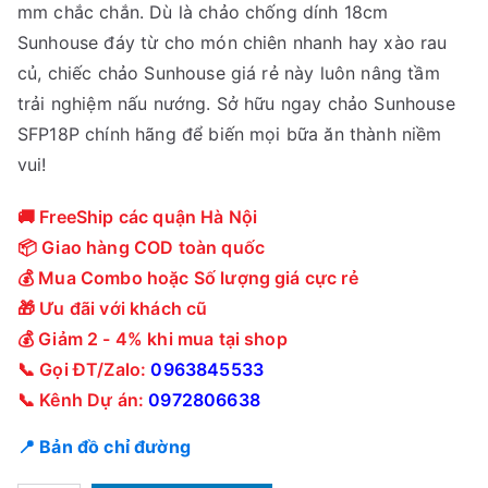
mm chắc chắn. Dù là chảo chống dính 18cm
0
1
Sunhouse đáy từ cho món chiên nhanh hay xào rau
0
9
củ, chiếc chảo Sunhouse giá rẻ này luôn nâng tầm
0
0
trải nghiệm nấu nướng. Sở hữu ngay chảo Sunhouse
₫
,
SFP18P chính hãng để biến mọi bữa ăn thành niềm
.
0
vui!
0
0
🚚 FreeShip các quận Hà Nội
₫
📦 Giao hàng COD toàn quốc
.
💰 Mua Combo hoặc Số lượng giá cực rẻ
🎁 Ưu đãi với khách cũ
💰 Giảm 2 - 4% khi mua tại shop
📞 Gọi ĐT/Zalo:
0963845533
📞 Kênh Dự án:
0972806638
📍 Bản đồ chỉ đường