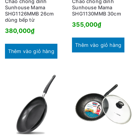
Chảo chống dính
Chảo chống dính
Sunhouse Mama
Sunhouse Mama
SHG1126MMB 26cm
SHG1130MMB 30cm
dùng bếp từ
355,000
₫
380,000
₫
Thêm vào giỏ hàng
Thêm vào giỏ hàng