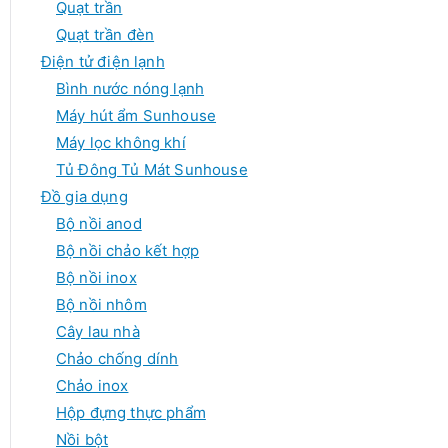
Quạt trần
Quạt trần đèn
Điện tử điện lạnh
Bình nước nóng lạnh
Máy hút ẩm Sunhouse
Máy lọc không khí
Tủ Đông Tủ Mát Sunhouse
Đồ gia dụng
Bộ nồi anod
Bộ nồi chảo kết hợp
Bộ nồi inox
Bộ nồi nhôm
Cây lau nhà
Chảo chống dính
Chảo inox
Hộp đựng thực phẩm
Nồi bột