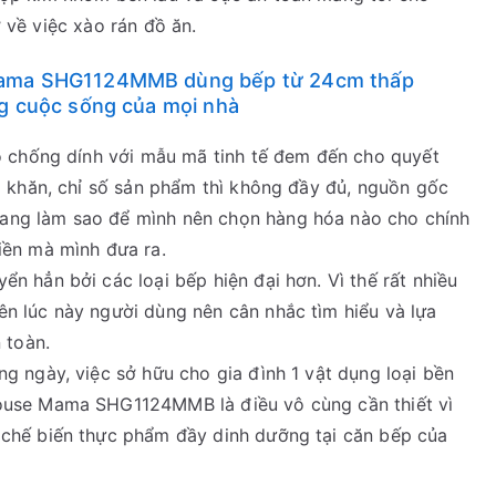
ở về việc xào rán đồ ăn.
 Mama SHG1124MMB dùng bếp từ 24cm thấp
ng cuộc sống của mọi nhà
ảo chống dính với mẫu mã tinh tế đem đến cho quyết
ó khăn, chỉ số sản phẩm thì không đầy đủ, nguồn gốc
ang làm sao để mình nên chọn hàng hóa nào cho chính
iền mà mình đưa ra.
n hẳn bởi các loại bếp hiện đại hơn. Vì thế rất nhiều
n lúc này người dùng nên cân nhắc tìm hiểu và lựa
 toàn.
g ngày, việc sở hữu cho gia đình 1 vật dụng loại bền
ouse Mama SHG1124MMB là điều vô cùng cần thiết vì
 chế biến thực phẩm đầy dinh dưỡng tại căn bếp của