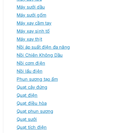
Máy sưởi dầu
Máy sưởi gốm
Máy xay cầm tay
Máy xay sinh tố
Máy xay thịt
Nồi áp suất điện đa năng
Nồi Chiên Không Dầu
Nồi cơm điện
Nồi lẩu điện
Phun sương tạo ẩm
Quạt cây đứng
Quạt điện
Quạt điều hòa
Quạt phun sương
Quạt sưởi
Quạt tích điện