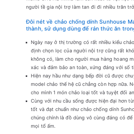
người tề gia nội trợ làm tan đi đi nhiều trăn tr
Đôi nét về chảo chống dính Sunhouse
thành, sử dụng dùng để rán thức ăn tro
Ngày nay ở thị trường có rất nhiều kiểu ch
định chọn lọc của người nội trợ cũng rất kh
không có, làm cho người mua hàng hoang m
xác và đảm bảo an toàn, xứng đáng với số t
Hiện nay hầu như dạng bếp đời cũ được chuyể
model chảo thế hệ cũ chẳng còn hợp nữa. Nê
cho mình 1 món chảo loại tốt và tuyệt đối an
Cùng với nhu cầu sống được hiện đại hơn từn
tốt và đạt chuẩn như chảo chống dính Sunh
chúng chính là đồ dùng vô cùng đáng có để
mọi tổ ấm.