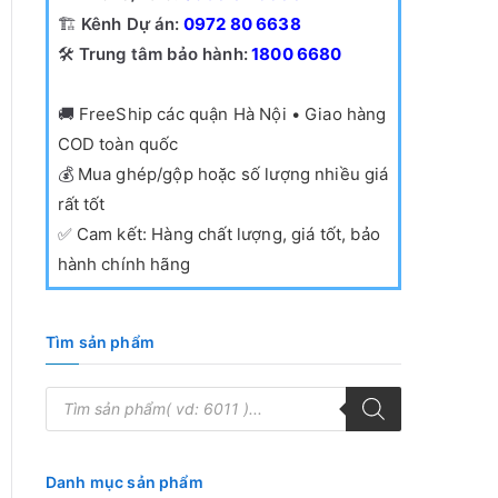
🏗️
Kênh Dự án:
0972 80 6638
🛠️
Trung tâm bảo hành:
1800 6680
🚚
FreeShip các quận Hà Nội • Giao hàng
COD toàn quốc
💰
Mua ghép/gộp hoặc số lượng nhiều giá
rất tốt
✅
Cam kết: Hàng chất lượng, giá tốt, bảo
hành chính hãng
Tìm sản phẩm
T
ì
m
k
i
ế
Danh mục sản phẩm
m