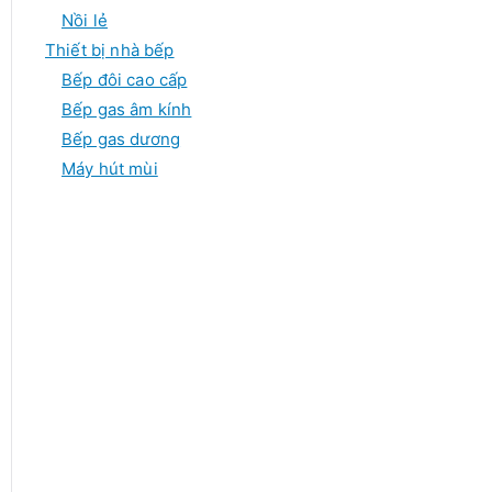
Nồi lẻ
Thiết bị nhà bếp
Bếp đôi cao cấp
Bếp gas âm kính
Bếp gas dương
Máy hút mùi