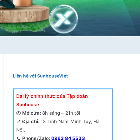
Liên hệ với SunhouseViet
Đại lý chính thức của Tập đoàn
Sunhouse
🕗
Mở cửa:
8h sáng – 21h tối
📍
Địa chỉ:
13 Lĩnh Nam, Vĩnh Tuy, Hà
Nội.
📞
Phone/Zalo:
0963 84 5533