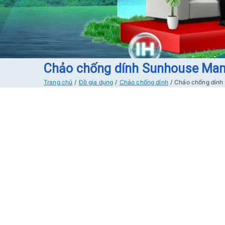
Chảo chống dính Sunhouse M
Trang chủ
Đồ gia dụng
Chảo chống dính
Chảo chống dín