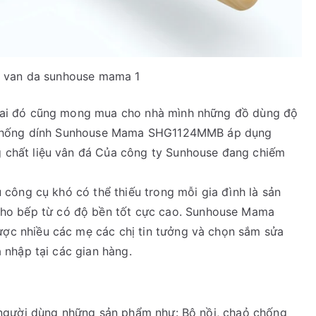
 van da sunhouse mama 1
 ai đó cũng mong mua cho nhà mình những đồ dùng độ
o chống dính Sunhouse Mama SHG1124MMB áp dụng
 chất liệu vân đá Của công ty Sunhouse đang chiếm
 công cụ khó có thể thiếu trong mỗi gia đình là sản
 bếp từ có độ bền tốt cực cao. Sunhouse Mama
c nhiều các mẹ các chị tin tưởng và chọn sắm sửa
 nhập tại các gian hàng.
 người dùng những sản phẩm như: Bộ nồi, chaỏ chống