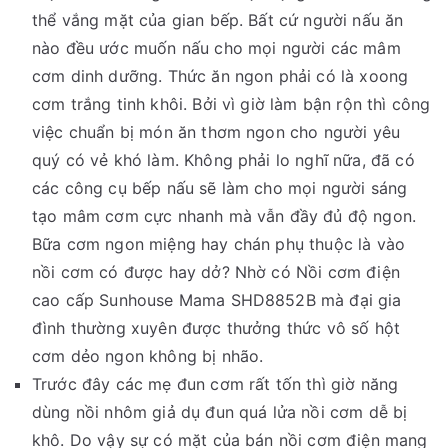
thể vắng mặt của gian bếp. Bất cứ người nấu ăn
nào đều ước muốn nấu cho mọi người các mâm
cơm dinh dưỡng. Thức ăn ngon phải có là xoong
cơm trắng tinh khôi. Bởi vì giờ làm bận rộn thì công
việc chuẩn bị món ăn thơm ngon cho người yêu
quý có vẻ khó làm. Không phải lo nghĩ nữa, đã có
các công cụ bếp nấu sẽ làm cho mọi người sáng
tạo mâm cơm cực nhanh mà vẫn đầy đủ độ ngon.
Bữa cơm ngon miệng hay chán phụ thuộc là vào
nồi cơm có được hay dở? Nhờ có Nồi cơm điện
cao cấp Sunhouse Mama SHD8852B mà đại gia
đình thường xuyên được thưởng thức vô số hột
cơm dẻo ngon không bị nhão.
Trước đây các mẹ đun cơm rất tốn thì giờ năng
dùng nồi nhôm giả dụ đun quá lửa nồi cơm dễ bị
khô. Do vậy sự có mặt của bán nồi cơm điện mang