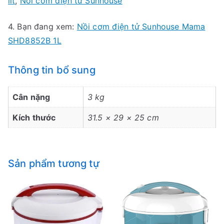
lít
,
Nồi cơm điện tử Sunhouse
4. Bạn đang xem:
Nồi cơm điện tử Sunhouse Mama
SHD8852B 1L
Thông tin bổ sung
Cân nặng
3 kg
Kích thước
31.5 × 29 × 25 cm
Sản phẩm tương tự