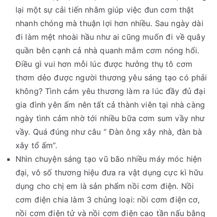
lại một sự cải tiến nhằm giúp việc đun cơm thật
nhanh chóng mà thuận lợi hơn nhiều. Sau ngày dài
đi làm mệt nhoài hầu như ai cũng muốn đi về quây
quần bên cạnh cả nhà quanh mâm cơm nóng hổi.
Điều gì vui hơn mỗi lúc được hưởng thụ tô cơm
thơm dẻo được người thương yêu sáng tạo có phải
không? Tình cảm yêu thương làm ra lúc đầy đủ đại
gia đình yên ấm nên tất cả thành viên tại nhà càng
ngày tình cảm nhờ tới nhiều bữa cơm sum vầy như
vầy. Quá đúng như câu ” Đàn ông xây nhà, đàn bà
xây tổ ấm”.
Nhìn chuyện sáng tạo vũ bão nhiều máy móc hiện
đại, vô số thương hiệu đưa ra vật dụng cực kì hữu
dụng cho chị em là sản phẩm nồi cơm điện. Nồi
cơm điện chia làm 3 chủng loại: nồi cơm điện cơ,
nồi cơm điện tử và nồi cơm điện cao tần nấu bằng