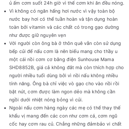
ủ ấm cơm suốt 24h giờ vì thế cơm khi ăn đều nóng.
Vì không có ngăn hấng hơi nước vì vậy toàn bộ
nước bay hơi có thể tuần hoàn và tận dụng hoàn
toàn bởi vitamin và các chất có trong gạo dường
như được giữ nguyên vẹn
Với người còn ông bà ở thôn quê vẫn còn sử dụng
bếp củi để nấu cơm là nên biếu mang cho thầy u
một cái nồi cơm cơ bằng điện Sunhouse Mama
SHD8852B, giá cả không đắt mà còn thích hợp cho
người nhiều tuổi dùng bởi vì nồi nấu không nhiều
tính năng. Ông bà chỉ việc vò gạo cho vào nồi rồi
bật nút, cơm được làm ngon dẻo mà không cần
ngồi dưới nhiệt nóng bỏng vì củi.
Ngoài nấu cơm hàng ngày các mẹ có thể thay thế
khẩu vị mang đến các con như cơm cá, cơm ngũ
cốc hay cơm rau củ. Chẳng những đảmbảo vi chất