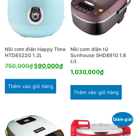
Nồi cơm điện Happy Time
Nồi cơm điện tử
HTD8522G 1.2L
Sunhouse SHD8910 1.8
Lít
Giá
Giá
750,000
₫
590,000
₫
1,030,000
₫
gốc
hiện
là:
tại
Thêm vào giỏ hàng
Thêm vào giỏ hàng
750,000₫.
là:
590,000₫.
Giảm giá!