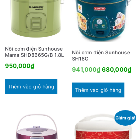
Nồi cơm điện Sunhouse
Nồi cơm điện Sunhouse
Mama SHD8665G/B 1.8L
SH18G
950,000
₫
Giá
Gi
941,000
₫
680,000
₫
gốc
hi
Thêm vào giỏ hàng
là:
tại
Thêm vào giỏ hàng
941,000₫.
là:
68
Giảm giá!