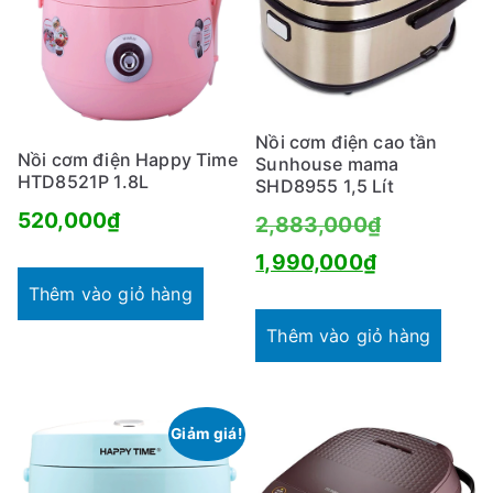
Nồi cơm điện cao tần
Nồi cơm điện Happy Time
Sunhouse mama
HTD8521P 1.8L
SHD8955 1,5 Lít
520,000
₫
Giá
2,883,000
₫
Giá
gốc
1,990,000
₫
Thêm vào giỏ hàng
hiện
là:
tại
2,883,000
Thêm vào giỏ hàng
là:
1,990,000₫
Giảm giá!