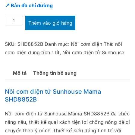
📍 Bản đồ chỉ đường
Nồi
Thêm vào giỏ hàng
cơm
điện
SKU:
SHD8852B
Danh mục:
Nồi cơm điện
Thẻ:
nồi
tử
cơm điện dung tích 1 lít
,
Nồi cơm điện tử Sunhouse
Sunhouse
Mama
SHD8852B
Mô tả
Thông tin bổ sung
1L
số
Nồi cơm điện tử Sunhouse Mama
lượng
SHD8852B
Nồi cơm điện tử Sunhouse Mama SHD8852B đa chức
năng nấu, thiết kế quai xách tiện lợi chống nóng dễ di
chuyển theo ý mình. Thiết kế kiểu dáng tinh tế với