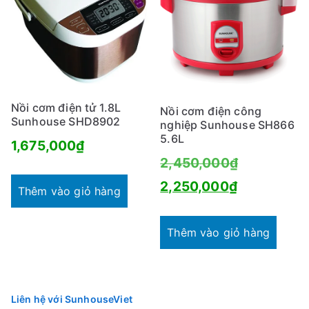
Nồi cơm điện tử 1.8L
Nồi cơm điện công
Sunhouse SHD8902
nghiệp Sunhouse SH866
5.6L
1,675,000
₫
Giá
2,450,000
₫
Giá
gốc
2,250,000
₫
Thêm vào giỏ hàng
hiện
là:
tại
2,450,000
Thêm vào giỏ hàng
là:
2,250,000
Liên hệ với SunhouseViet