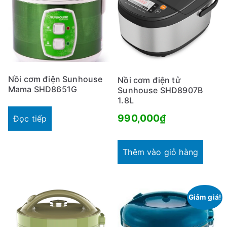
Nồi cơm điện Sunhouse
Nồi cơm điện tử
Mama SHD8651G
Sunhouse SHD8907B
1.8L
990,000
₫
Đọc tiếp
Thêm vào giỏ hàng
Giảm giá!