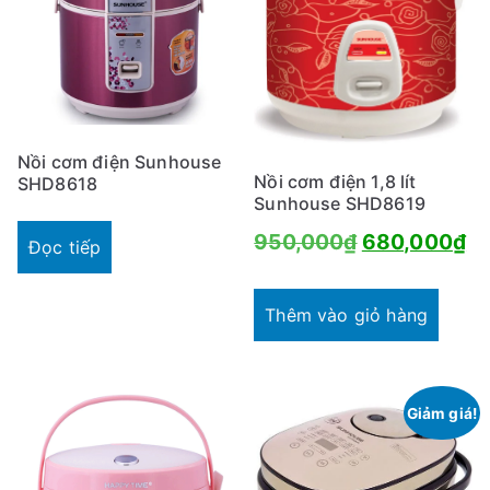
Nồi cơm điện Sunhouse
Nồi cơm điện 1,8 lít
SHD8618
Sunhouse SHD8619
Giá
Gi
950,000
₫
680,000
₫
Đọc tiếp
gốc
hi
là:
tạ
Thêm vào giỏ hàng
950,000₫.
là:
68
Giảm giá!