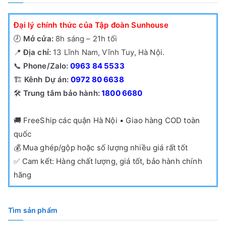
Đại lý chính thức của Tập đoàn Sunhouse
🕗
Mở cửa:
8h sáng – 21h tối
📍
Địa chỉ:
13 Lĩnh Nam, Vĩnh Tuy, Hà Nội.
📞
Phone/Zalo:
0963 84 5533
🏗️
Kênh Dự án:
0972 80 6638
🛠️
Trung tâm bảo hành:
1800 6680
🚚
FreeShip các quận Hà Nội • Giao hàng COD toàn
quốc
💰
Mua ghép/gộp hoặc số lượng nhiều giá rất tốt
✅
Cam kết: Hàng chất lượng, giá tốt, bảo hành chính
hãng
Tìm sản phẩm