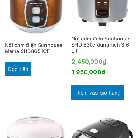
Nồi cơm điện Sunhouse
SHD 8307 dung tích 3.6
Nồi cơm điện Sunhouse
Lít
Mama SHD8651CF
Giá
2,450,000
₫
Đọc tiếp
Giá
gốc
1,950,000
₫
hiện
là:
tại
2,450,000
Thêm vào giỏ hàng
là:
1,950,000₫