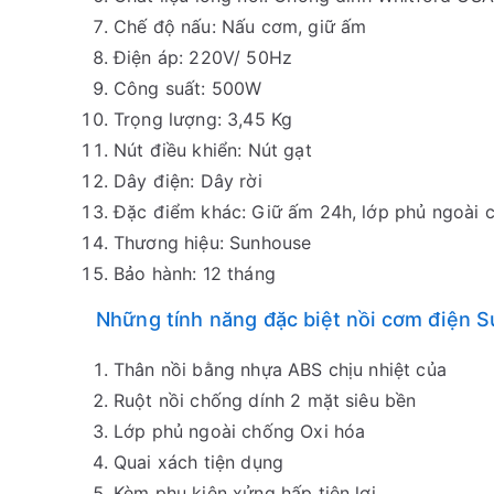
Chế độ nấu: Nấu cơm, giữ ấm
Điện áp: 220V/ 50Hz
Công suất: 500W
Trọng lượng: 3,45 Kg
Nút điều khiển: Nút gạt
Dây điện: Dây rời
Đặc điểm khác: Giữ ấm 24h, lớp phủ ngoài c
Thương hiệu: Sunhouse
Bảo hành: 12 tháng
Những tính năng đặc biệt nồi cơm điện S
Thân nồi bằng nhựa ABS chịu nhiệt của
Ruột nồi chống dính 2 mặt siêu bền
Lớp phủ ngoài chống Oxi hóa
Quai xách tiện dụng
Kèm phụ kiện xửng hấp tiện lợi