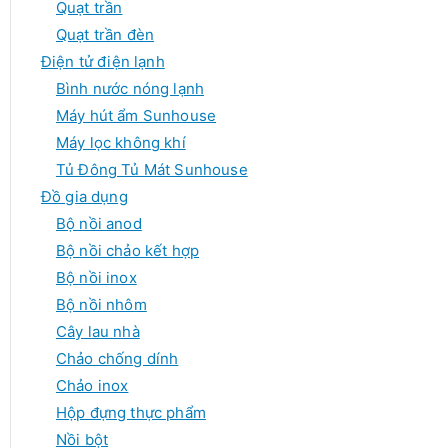
Quạt trần
Quạt trần đèn
Điện tử điện lạnh
Bình nước nóng lạnh
Máy hút ẩm Sunhouse
Máy lọc không khí
Tủ Đông Tủ Mát Sunhouse
Đồ gia dụng
Bộ nồi anod
Bộ nồi chảo kết hợp
Bộ nồi inox
Bộ nồi nhôm
Cây lau nhà
Chảo chống dính
Chảo inox
Hộp đựng thực phẩm
Nồi bột