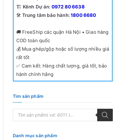
🏗️
Kênh Dự án:
0972 80 6638
🛠️
Trung tâm bảo hành:
1800 6680
🚚
FreeShip các quận Hà Nội • Giao hàng
COD toàn quốc
💰
Mua ghép/gộp hoặc số lượng nhiều giá
rất tốt
✅
Cam kết: Hàng chất lượng, giá tốt, bảo
hành chính hãng
Tìm sản phẩm
T
ì
m
k
i
ế
Danh mục sản phẩm
m