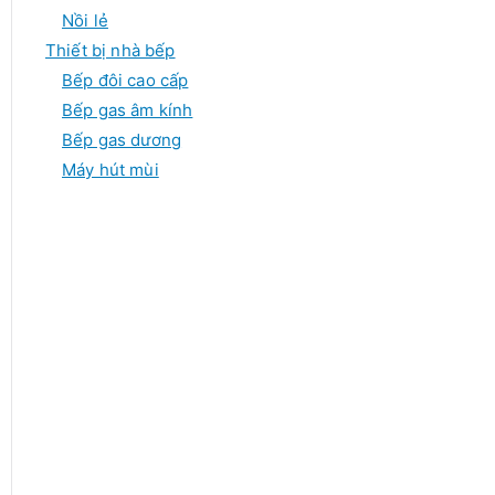
Nồi lẻ
Thiết bị nhà bếp
Bếp đôi cao cấp
Bếp gas âm kính
Bếp gas dương
Máy hút mùi