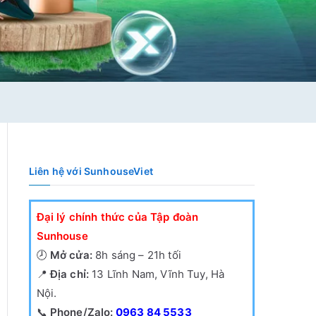
Liên hệ với SunhouseViet
Đại lý chính thức của Tập đoàn
Sunhouse
🕗
Mở cửa:
8h sáng – 21h tối
📍
Địa chỉ:
13 Lĩnh Nam, Vĩnh Tuy, Hà
Nội.
📞
Phone/Zalo:
0963 84 5533