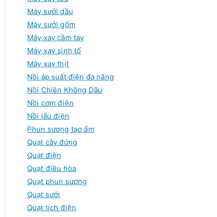
Máy sưởi dầu
Máy sưởi gốm
Máy xay cầm tay
Máy xay sinh tố
Máy xay thịt
Nồi áp suất điện đa năng
Nồi Chiên Không Dầu
Nồi cơm điện
Nồi lẩu điện
Phun sương tạo ẩm
Quạt cây đứng
Quạt điện
Quạt điều hòa
Quạt phun sương
Quạt sưởi
Quạt tích điện