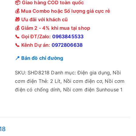
📦 Giao hàng COD toàn quốc
💰 Mua Combo hoặc Số lượng giá cực rẻ
🎁 Ưu đãi với khách cũ
💰 Giảm 2 - 4% khi mua tại shop
📞 Gọi ĐT/Zalo:
0963845533
📞 Kênh Dự án:
0972806638
📍 Bản đồ chỉ đường
SKU:
SHD8218
Danh mục:
Điện gia dụng
,
Nồi
cơm điện
Thẻ:
2 Lít
,
Nồi cơm điện cơ
,
Nồi cơm
điện có chống dính
,
Nồi cơm điện Sunhouse 1
18