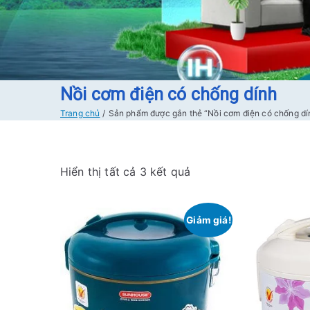
Nồi cơm điện có chống dính
Trang chủ
Sản phẩm được gắn thẻ “Nồi cơm điện có chống dí
Đ
Hiển thị tất cả 3 kết quả
ã
s
Giảm giá!
ắ
p
x
ế
p