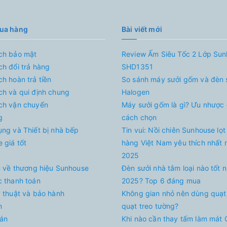
mua hàng
Bài viết mới
ch bảo mật
Review Ấm Siêu Tốc 2 Lớp Su
ch đổi trả hàng
SHD1351
ch hoàn trả tiền
So sánh máy sưởi gốm và đèn 
ch và qui định chung
Halogen
ch vận chuyển
Máy sưởi gốm là gì? Ưu nhược
g
cách chọn
ụng và Thiết bị nhà bếp
Tin vui: Nồi chiên Sunhouse lọt
 giá tốt
hàng Việt Nam yêu thích nhất
2025
ệu về thương hiệu Sunhouse
Đèn sưởi nhà tắm loại nào tốt 
c thanh toán
2025? Top 6 đáng mua
ỹ thuật và bảo hành
Không gian nhỏ nên dùng quạt
n
quạt treo tường?
án
Khi nào cần thay tấm làm mát 