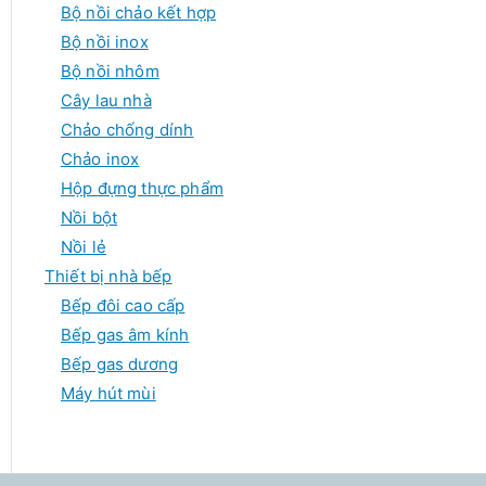
Bộ nồi chảo kết hợp
Bộ nồi inox
Bộ nồi nhôm
Cây lau nhà
Chảo chống dính
Chảo inox
Hộp đựng thực phẩm
Nồi bột
Nồi lẻ
Thiết bị nhà bếp
Bếp đôi cao cấp
Bếp gas âm kính
Bếp gas dương
Máy hút mùi