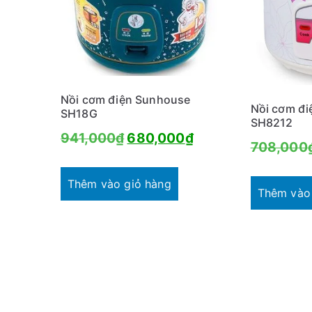
t
h
e
o
m
Nồi cơm điện Sunhouse
Nồi cơm đi
SH18G
ứ
SH8212
c
Giá
Giá
941,000
₫
680,000
₫
708,000
đ
gốc
hiện
ộ
là:
tại
Thêm vào giỏ hàng
p
Thêm vào
941,000₫.
là:
h
680,000₫.
ổ
b
i
ế
n