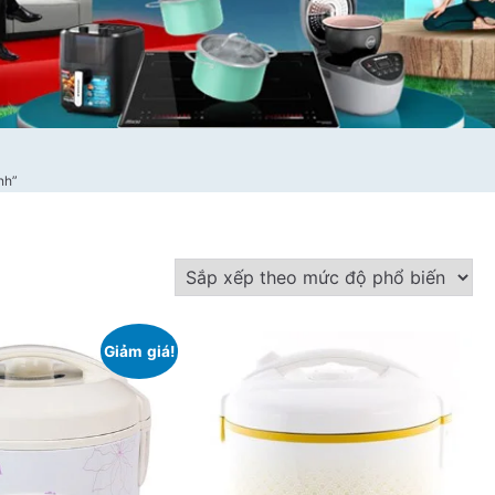
nh”
Giảm giá!