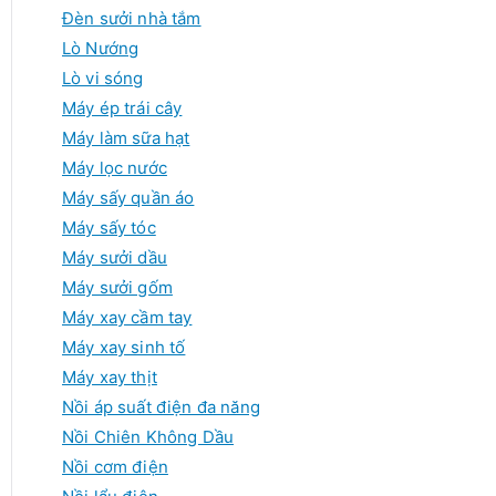
Đèn sưởi nhà tắm
Lò Nướng
Lò vi sóng
Máy ép trái cây
Máy làm sữa hạt
Máy lọc nước
Máy sấy quần áo
Máy sấy tóc
Máy sưởi dầu
Máy sưởi gốm
Máy xay cầm tay
Máy xay sinh tố
Máy xay thịt
Nồi áp suất điện đa năng
Nồi Chiên Không Dầu
Nồi cơm điện