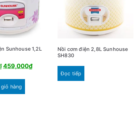
ện Sunhouse 1,2L
Nồi cơm điện 2,8L Sunhouse
SH830
Giá
Giá
₫
459,000
₫
Đọc tiếp
gốc
hiện
là:
tại
 giỏ hàng
708,000₫.
là:
459,000₫.