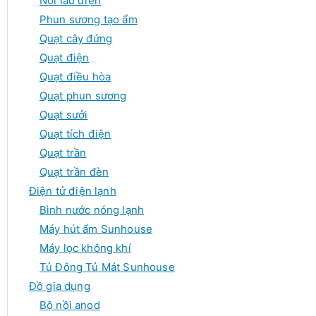
Nồi lẩu điện
Phun sương tạo ẩm
Quạt cây đứng
Quạt điện
Quạt điều hòa
Quạt phun sương
Quạt sưởi
Quạt tích điện
Quạt trần
Quạt trần đèn
Điện tử điện lạnh
Bình nước nóng lạnh
Máy hút ẩm Sunhouse
Máy lọc không khí
Tủ Đông Tủ Mát Sunhouse
Đồ gia dụng
Bộ nồi anod