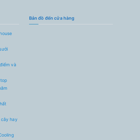
Bản đồ đến cửa hàng
nhouse
sưởi
 điểm và
 top
 năm
nhất
 cây hay
Cooling