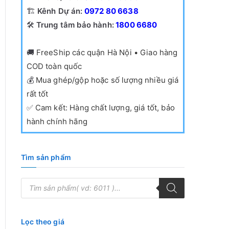
🏗️
Kênh Dự án:
0972 80 6638
🛠️
Trung tâm bảo hành:
1800 6680
🚚
FreeShip các quận Hà Nội • Giao hàng
COD toàn quốc
💰
Mua ghép/gộp hoặc số lượng nhiều giá
rất tốt
✅
Cam kết: Hàng chất lượng, giá tốt, bảo
hành chính hãng
Tìm sản phẩm
T
ì
m
k
i
ế
Lọc theo giá
m