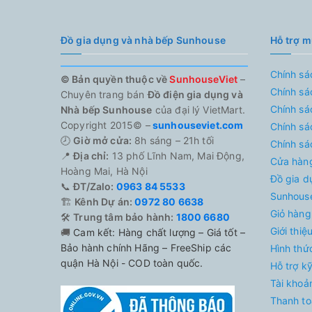
Đồ gia dụng và nhà bếp Sunhouse
Hỗ trợ 
Chính sá
© Bản quyền thuộc về
SunhouseViet
–
Chính sá
Chuyên trang bán
Đồ điện gia dụng và
Chính sá
Nhà bếp Sunhouse
của đại lý VietMart.
Copyright 2015© –
sunhouseviet.com
Chính sá
🕗
Giờ mở cửa:
8h sáng – 21h tối
Chính sá
📍
Địa chỉ:
13 phố Lĩnh Nam, Mai Động,
Cửa hàn
Hoàng Mai, Hà Nội
Đồ gia d
📞
ĐT/Zalo:
0963 84 5533
Sunhouse
🏗️
Kênh Dự án:
0972 80 6638
Giỏ hàng
🛠️
Trung tâm bảo hành:
1800 6680
Giới thi
🚚
Cam kết: Hàng chất lượng – Giá tốt –
Bảo hành chính Hãng – FreeShip các
Hình thứ
quận Hà Nội - COD toàn quốc.
Hỗ trợ k
Tài khoả
Thanh to