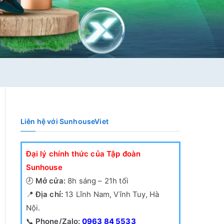
Liên hệ với SunhouseViet
Đại lý chính thức của Tập đoàn
Sunhouse
🕗
Mở cửa:
8h sáng – 21h tối
📍
Địa chỉ:
13 Lĩnh Nam, Vĩnh Tuy, Hà
Nội.
📞
Phone/Zalo:
0963 84 5533