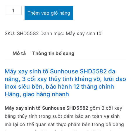
0
Máy
0
Thêm vào giỏ hàng
xay
₫
sinh
.
SKU:
SHD5582
Danh mục:
Máy xay sinh tố
tố
Sunhouse
SHD5582
Mô tả
Thông tin bổ sung
số
lượng
Máy xay sinh tố Sunhouse SHD5582 đa
năng, 3 cối xay thủy tinh kháng vỡ, lưỡi dao
inox siêu bền, bảo hành 12 tháng chính
Hãng, giao hàng nhanh
Máy xay sinh tố Sunhouse SHD5582
gồm 3 cối xay
bằng thủy tinh trong suốt đảm bảo an toàn vẹ sinh
mà lại có thể quan sát thực phẩm bên trong dễ dàng