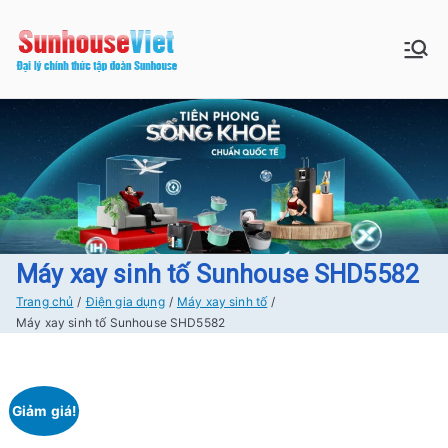
Chuyển
tới
Sunhouse:
Bán buôn bán lẻ hàng Sunhouse
nội
chính Hãng Giá tốt Freeship tại
dung
Đồ gia dụng|
Hà Nội
Điện gia
dụng|Nhà
bếp|Điện
Máy xay sinh tố Sunhouse SHD5582
Trang chủ
Điện gia dụng
Máy xay sinh tố
lạnh giá tốt
Máy xay sinh tố Sunhouse SHD5582
tại Hà nội
Giảm giá!