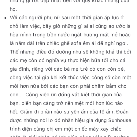
những gì tốt đẹp nhất đến với quý khách hàng của
họ.
Với các người phụ nữ sau một thời gian áp lực ở
chỗ làm việc, bây giờ những gì ai ai cũng ao ước là
hòa mình trong bồn nước ngát hương mát mẻ hoặc
là nằm dài trên chiếc ghế sofa êm ái để nghỉ ngơi.
Thế nhưng điều đó dường như sẽ không khả thi bởi
các mẹ còn có nghĩa vụ thực hiện bữa tối cho cả
gia đình, riêng với các bà mẹ t.rẻ có con còn bé,
công việc tại gia khi kết thúc việc công sở còn mệt
mỏi hơn nữa bởi các bạn còn phải chăm bẵm cho
con,… Công việc ùn đống vắt kiệt thời gian của
bạn, biến bạn càng trở nên mệt mỏi hơn lúc nào
hết. Giảm đi phần nào sự yên ấm của tổ ấm. Đoán
được những nỗi lo đó nhãn hiệu gia dụng Sunhouse
trình diện cùng chị em một chiếc máy xay chắc