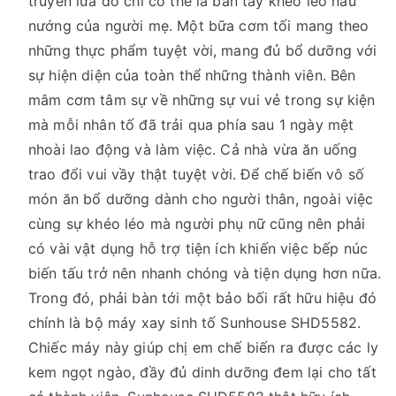
truyền lửa đó chỉ có thể là bàn tay khéo léo nấu
nướng của người mẹ. Một bữa cơm tối mang theo
những thực phẩm tuyệt vời, mang đủ bổ dưỡng với
sự hiện diện của toàn thể những thành viên. Bên
mâm cơm tâm sự về những sự vui vẻ trong sự kiện
mà mỗi nhân tố đã trải qua phía sau 1 ngày mệt
nhoài lao động và làm việc. Cả nhà vừa ăn uống
trao đổi vui vầy thật tuyệt vời. Để chế biến vô số
món ăn bổ dưỡng dành cho người thân, ngoài việc
cùng sự khéo léo mà người phụ nữ cũng nên phải
có vài vật dụng hỗ trợ tiện ích khiến việc bếp núc
biến tấu trở nên nhanh chóng và tiện dụng hơn nữa.
Trong đó, phải bàn tới một bảo bối rất hữu hiệu đó
chính là bộ máy xay sinh tố Sunhouse SHD5582.
Chiếc máy này giúp chị em chế biến ra được các ly
kem ngọt ngào, đầy đủ dinh dưỡng đem lại cho tất