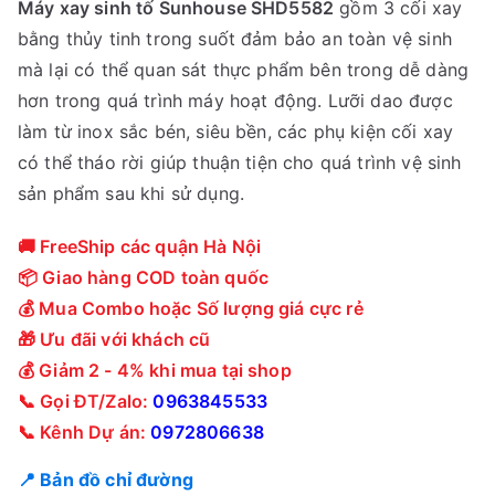
Máy xay sinh tố Sunhouse SHD5582
gồm 3 cối xay
á
á
bằng thủy tinh trong suốt đảm bảo an toàn vệ sinh
g
h
mà lại có thể quan sát thực phẩm bên trong dễ dàng
ố
i
hơn trong quá trình máy hoạt động. Lưỡi dao được
c
ệ
làm từ inox sắc bén, siêu bền, các phụ kiện cối xay
l
n
có thể tháo rời giúp thuận tiện cho quá trình vệ sinh
à
t
sản phẩm sau khi sử dụng.
:
ạ
8
i
🚚 FreeShip các quận Hà Nội
5
l
📦 Giao hàng COD toàn quốc
0
à
💰 Mua Combo hoặc Số lượng giá cực rẻ
,
:
🎁 Ưu đãi với khách cũ
0
7
💰 Giảm 2 - 4% khi mua tại shop
0
9
📞 Gọi ĐT/Zalo:
0963845533
0
0
📞 Kênh Dự án:
0972806638
₫
,
📍 Bản đồ chỉ đường
.
0