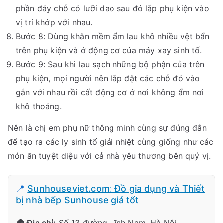
phần đáy chỗ có lưỡi dao sau đó lắp phụ kiện vào
vị trí khớp với nhau.
Bước 8: Dùng khăn mềm ẩm lau khô nhiều vệt bẩn
trên phụ kiện và ở động cơ của máy xay sinh tố.
Bước 9: Sau khi lau sạch những bộ phận của trên
phụ kiện, mọi người nên lắp đặt các chỗ đó vào
gắn với nhau rồi cất động cơ ở nơi không ẩm nơi
khô thoáng.
Nên là chị em phụ nữ thông minh cùng sự đúng đắn
để tạo ra các ly sinh tố giải nhiệt cùng giống như các
món ăn tuyệt diệu với cả nhà yêu thương bên quý vị.
📍
Sunhouseviet.com: Đồ gia dụng và Thiết
bị nhà bếp Sunhouse giá tốt
🏠 Địa chỉ:
Số 13 đường Lĩnh Nam, Hà Nội