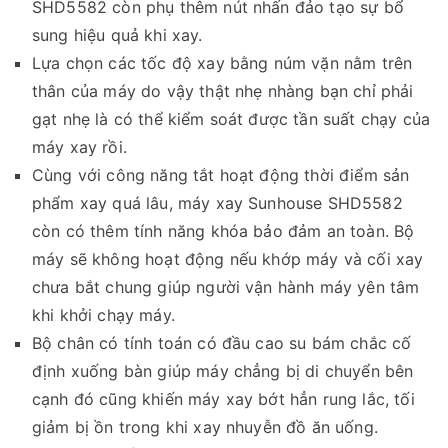
SHD5582 còn phụ thêm nút nhấn đảo tạo sự bổ
sung hiệu quả khi xay.
Lựa chọn các tốc độ xay bằng núm vặn nằm trên
thân của máy do vậy thật nhẹ nhàng bạn chỉ phải
gạt nhẹ là có thể kiểm soát được tần suất chạy của
máy xay rồi.
Cùng với công năng tắt hoạt động thời điểm sản
phẩm xay quá lâu, máy xay Sunhouse SHD5582
còn có thêm tính năng khóa bảo đảm an toàn. Bộ
máy sẽ không hoạt động nếu khớp máy và cối xay
chưa bắt chung giúp người vận hành máy yên tâm
khi khởi chạy máy.
Bộ chân có tính toán có đầu cao su bám chắc cố
định xuống bàn giúp máy chẳng bị di chuyển bên
cạnh đó cũng khiến máy xay bớt hẳn rung lắc, tối
giảm bị ồn trong khi xay nhuyễn đồ ăn uống.