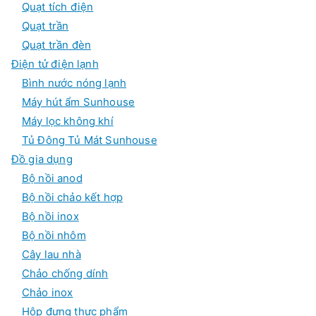
Quạt tích điện
Quạt trần
Quạt trần đèn
Điện tử điện lạnh
Bình nước nóng lạnh
Máy hút ẩm Sunhouse
Máy lọc không khí
Tủ Đông Tủ Mát Sunhouse
Đồ gia dụng
Bộ nồi anod
Bộ nồi chảo kết hợp
Bộ nồi inox
Bộ nồi nhôm
Cây lau nhà
Chảo chống dính
Chảo inox
Hộp đựng thực phẩm