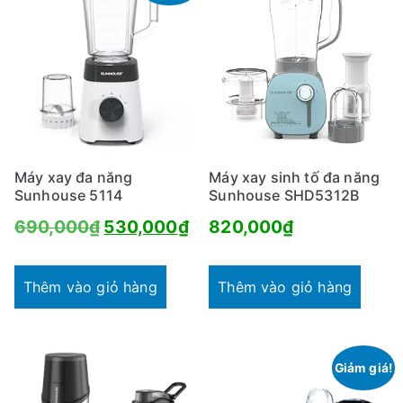
Máy xay đa năng
Máy xay sinh tố đa năng
Sunhouse 5114
Sunhouse SHD5312B
Giá
Giá
690,000
₫
530,000
₫
820,000
₫
gốc
hiện
là:
tại
Thêm vào giỏ hàng
Thêm vào giỏ hàng
690,000₫.
là:
530,000₫.
Giảm giá!