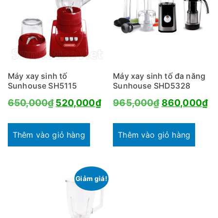
Máy xay sinh tố
Máy xay sinh tố đa năng
Sunhouse SH5115
Sunhouse SHD5328
Giá
Giá
Giá
Gi
650,000
₫
520,000
₫
965,000
₫
860,000
₫
gốc
hiện
gốc
hi
là:
tại
là:
tạ
Thêm vào giỏ hàng
Thêm vào giỏ hàng
650,000₫.
là:
965,000₫.
là
520,000₫.
8
Giảm giá!