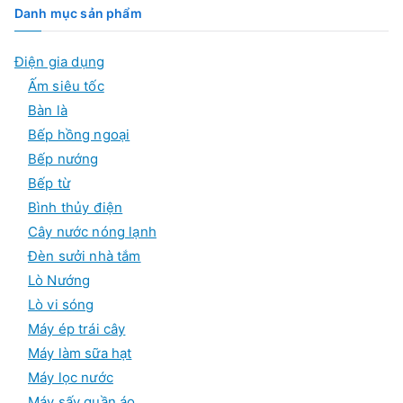
ế
Danh mục sản phẩm
m
s
ả
Điện gia dụng
n
p
Ấm siêu tốc
h
ẩ
Bàn là
m
Bếp hồng ngoại
Bếp nướng
Bếp từ
Bình thủy điện
Cây nước nóng lạnh
Đèn sưởi nhà tắm
Lò Nướng
Lò vi sóng
Máy ép trái cây
Máy làm sữa hạt
Máy lọc nước
Máy sấy quần áo