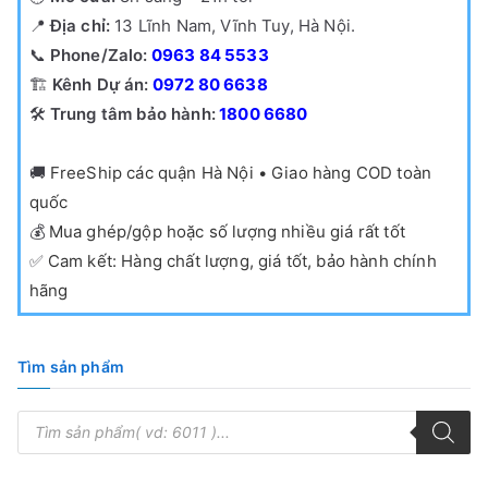
📍
Địa chỉ:
13 Lĩnh Nam, Vĩnh Tuy, Hà Nội.
📞
Phone/Zalo:
0963 84 5533
🏗️
Kênh Dự án:
0972 80 6638
🛠️
Trung tâm bảo hành:
1800 6680
🚚
FreeShip các quận Hà Nội • Giao hàng COD toàn
quốc
💰
Mua ghép/gộp hoặc số lượng nhiều giá rất tốt
✅
Cam kết: Hàng chất lượng, giá tốt, bảo hành chính
hãng
Tìm sản phẩm
T
ì
m
k
i