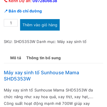
📞 Kênh Dự án:
0972806638
📍 Bản đồ chỉ đường
Máy
Thêm vào giỏ hàng
xay
sinh
SKU:
SHD5353W
Danh mục:
Máy xay sinh tố
tố
Sunhouse
SHD5353W-
Mô tả
Thông tin bổ sung
[Freeship
Trong
Máy xay sinh tố Sunhouse Mama
Ngày]
SHD5353W
số
lượng
Máy xay sinh tố Sunhouse Mama SHD5353W đa
chức năng như: xay hoa quả, xay thịt, xay hạt,….
Công suất hoạt động mạnh mẽ 700W giúp xay