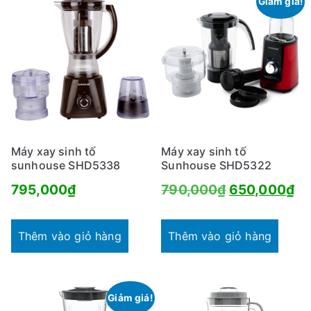
Giảm giá!
Máy xay sinh tố
Máy xay sinh tố
sunhouse SHD5338
Sunhouse SHD5322
Giá
Gi
795,000
₫
790,000
₫
650,000
₫
gốc
hi
là:
tại
Thêm vào giỏ hàng
Thêm vào giỏ hàng
790,000₫.
là:
65
Giảm giá!