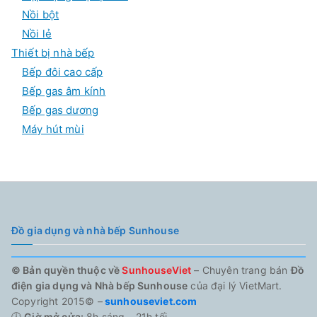
Nồi bột
Nồi lẻ
Thiết bị nhà bếp
Bếp đôi cao cấp
Bếp gas âm kính
Bếp gas dương
Máy hút mùi
Đồ gia dụng và nhà bếp Sunhouse
© Bản quyền thuộc về
SunhouseViet
– Chuyên trang bán
Đồ
điện gia dụng và Nhà bếp Sunhouse
của đại lý VietMart.
Copyright 2015© –
sunhouseviet.com
🕗
Giờ mở cửa:
8h sáng – 21h tối