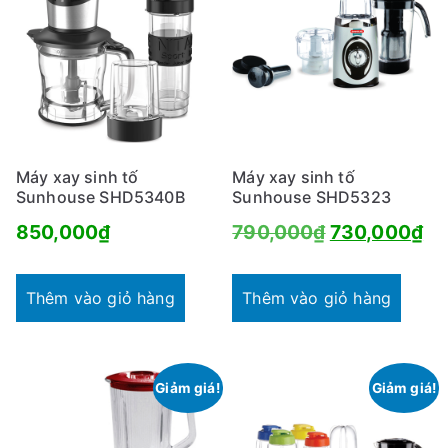
Máy xay sinh tố
Máy xay sinh tố
Sunhouse SHD5340B
Sunhouse SHD5323
Giá
Gi
850,000
₫
790,000
₫
730,000
₫
gốc
hi
là:
tại
Thêm vào giỏ hàng
Thêm vào giỏ hàng
790,000₫.
là:
73
Giảm giá!
Giảm giá!