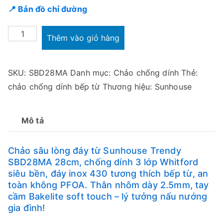
📍 Bản đồ chỉ đường
Chảo
Thêm vào giỏ hàng
sâu
lòng
SKU:
SBD28MA
Danh mục:
Chảo chống dính
Thẻ:
đáy
chảo chống dính bếp từ
Thương hiệu:
Sunhouse
từ
Sunhouse
Trendy
Mô tả
SBD28MA
28cm
Chảo sâu lòng đáy từ Sunhouse Trendy
số
SBD28MA 28cm, chống dính 3 lớp Whitford
lượng
siêu bền, đáy inox 430 tương thích bếp từ, an
toàn không PFOA. Thân nhôm dày 2.5mm, tay
cầm Bakelite soft touch – lý tưởng nấu nướng
gia đình!