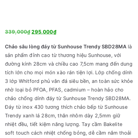
G
G
339,000
₫
295,000
₫
i
i
Chảo sâu lòng đáy từ Sunhouse Trendy SBD28MA
là
á
á
sản phẩm đỉnh cao từ thương hiệu Sunhouse, với
g
h
đường kính 28cm và chiều cao 7,5cm mang đến dung
ố
i
tích lớn cho mọi món xào rán tiện lợi. Lớp chống dính
c
ệ
3 lớp Whitford phủ vân đá siêu bền, an toàn sức khỏe
l
n
nhờ loại bỏ PFOA, PFAS, cadmium – hoàn hảo cho
à
t
chảo chống dính đáy từ Sunhouse Trendy SBD28MA.
:
ạ
Đáy từ inox 430 tương thích chảo bếp từ Sunhouse
3
i
Trendy xanh lá 28cm, thân nhôm dày 2,5mm giữ
3
l
nhiệt đều, tiết kiệm năng lượng. Tay cầm Bakelite
9
à
soft touch cách nhiệt chống bỏng, dễ cầm nắm thoải
,
: