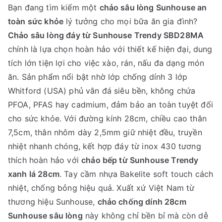
Bạn đang tìm kiếm một
chảo sâu lòng Sunhouse an
toàn sức khỏe
lý tưởng cho mọi bữa ăn gia đình?
Chảo sâu lòng đáy từ Sunhouse Trendy SBD28MA
chính là lựa chọn hoàn hảo với thiết kế hiện đại, dung
tích lớn tiện lợi cho việc xào, rán, nấu đa dạng món
ăn. Sản phẩm nổi bật nhờ lớp chống dính 3 lớp
Whitford (USA) phủ vân đá siêu bền, không chứa
PFOA, PFAS hay cadmium, đảm bảo an toàn tuyệt đối
cho sức khỏe. Với đường kính 28cm, chiều cao thân
7,5cm, thân nhôm dày 2,5mm giữ nhiệt đều, truyền
nhiệt nhanh chóng, kết hợp đáy từ inox 430 tương
thích hoàn hảo với
chảo bếp từ Sunhouse Trendy
xanh lá 28cm
. Tay cầm nhựa Bakelite soft touch cách
nhiệt, chống bỏng hiệu quả. Xuất xứ Việt Nam từ
thương hiệu Sunhouse,
chảo chống dính 28cm
Sunhouse sâu lòng
này không chỉ bền bỉ mà còn dễ