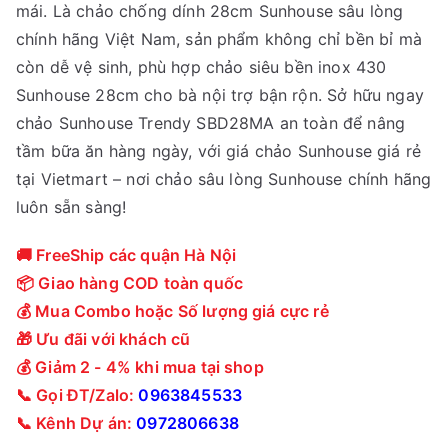
mái. Là chảo chống dính 28cm Sunhouse sâu lòng
0
2
chính hãng Việt Nam, sản phẩm không chỉ bền bỉ mà
0
9
còn dễ vệ sinh, phù hợp chảo siêu bền inox 430
0
5
Sunhouse 28cm cho bà nội trợ bận rộn. Sở hữu ngay
₫
,
chảo Sunhouse Trendy SBD28MA an toàn để nâng
.
0
tầm bữa ăn hàng ngày, với giá chảo Sunhouse giá rẻ
0
tại Vietmart – nơi chảo sâu lòng Sunhouse chính hãng
0
luôn sẵn sàng!
₫
.
🚚 FreeShip các quận Hà Nội
📦 Giao hàng COD toàn quốc
💰 Mua Combo hoặc Số lượng giá cực rẻ
🎁 Ưu đãi với khách cũ
💰 Giảm 2 - 4% khi mua tại shop
📞 Gọi ĐT/Zalo:
0963845533
📞 Kênh Dự án:
0972806638