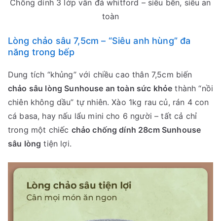
Chống dính 3 lớp vân đá whitford – siêu bền, siêu an
toàn
Lòng chảo sâu 7,5cm – “Siêu anh hùng” đa
năng trong bếp
Dung tích “khủng” với chiều cao thân 7,5cm biến
chảo sâu lòng Sunhouse an toàn sức khỏe
thành “nồi
chiên không dầu” tự nhiên. Xào 1kg rau củ, rán 4 con
cá basa, hay nấu lẩu mini cho 6 người – tất cả chỉ
trong một chiếc
chảo chống dính 28cm Sunhouse
sâu lòng
tiện lợi.