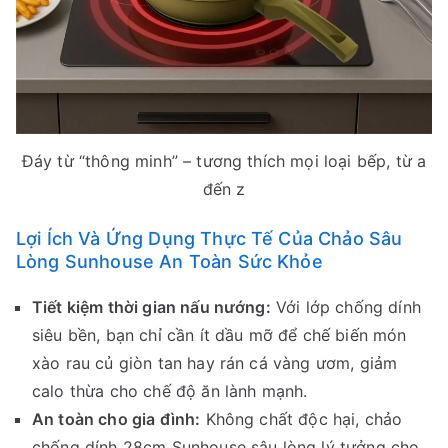
Đáy từ “thông minh” – tương thích mọi loại bếp, từ a
đến z
Lợi Ích Và Ứng Dụng Thực Tế Của Chảo Sâu
Lòng Sunhouse An Toàn Sức Khỏe
Tiết kiệm thời gian nấu nướng:
Với lớp chống dính
siêu bền, bạn chỉ cần ít dầu mỡ để chế biến món
xào rau củ giòn tan hay rán cá vàng ươm, giảm
calo thừa cho chế độ ăn lành mạnh.
An toàn cho gia đình:
Không chất độc hại, chảo
chống dính 28cm Sunhouse sâu lòng lý tưởng cho