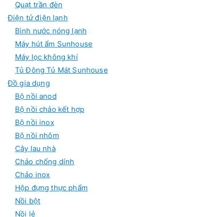
Quạt trần đèn
Điện tử điện lạnh
Bình nước nóng lạnh
Máy hút ẩm Sunhouse
Máy lọc không khí
Tủ Đông Tủ Mát Sunhouse
Đồ gia dụng
Bộ nồi anod
Bộ nồi chảo kết hợp
Bộ nồi inox
Bộ nồi nhôm
Cây lau nhà
Chảo chống dính
Chảo inox
Hộp đựng thực phẩm
Nồi bột
Nồi lẻ