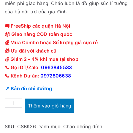
miễn phí giao hàng. Chảo luôn là đồ giúp sức lí tưởng
của bà nội trợ của gia đình
🚚 FreeShip các quận Hà Nội
📦 Giao hàng COD toàn quốc
💰 Mua Combo hoặc Số lượng giá cực rẻ
🎁 Ưu đãi với khách cũ
💰 Giảm 2 - 4% khi mua tại shop
📞 Gọi ĐT/Zalo:
0963845533
📞 Kênh Dự án:
0972806638
📍 Bản đồ chỉ đường
Chảo
Thêm vào giỏ hàng
chống
dính
SKU:
CSBK26
Danh mục:
Chảo chống dính
Diamond