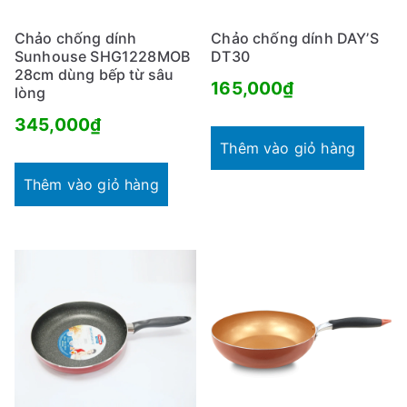
Chảo chống dính
Chảo chống dính DAY’S
Sunhouse SHG1228MOB
DT30
28cm dùng bếp từ sâu
165,000
₫
lòng
345,000
₫
Thêm vào giỏ hàng
Thêm vào giỏ hàng