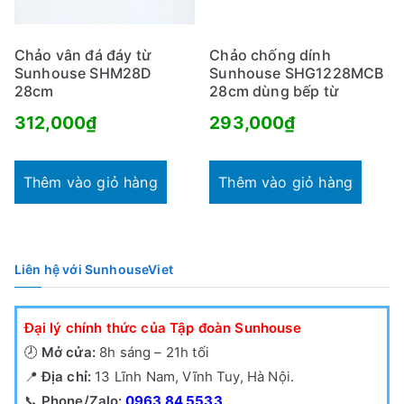
Chảo vân đá đáy từ
Chảo chống dính
Sunhouse SHM28D
Sunhouse SHG1228MCB
28cm
28cm dùng bếp từ
312,000
₫
293,000
₫
Thêm vào giỏ hàng
Thêm vào giỏ hàng
Liên hệ với SunhouseViet
Đại lý chính thức của Tập đoàn Sunhouse
🕗
Mở cửa:
8h sáng – 21h tối
📍
Địa chỉ:
13 Lĩnh Nam, Vĩnh Tuy, Hà Nội.
📞
Phone/Zalo:
0963 84 5533