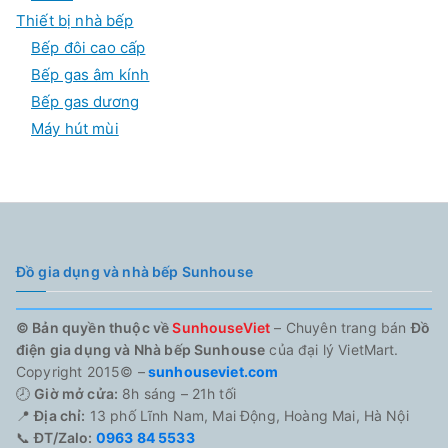
Thiết bị nhà bếp
Bếp đôi cao cấp
Bếp gas âm kính
Bếp gas dương
Máy hút mùi
Đồ gia dụng và nhà bếp Sunhouse
© Bản quyền thuộc về
SunhouseViet
– Chuyên trang bán
Đồ
điện gia dụng và Nhà bếp Sunhouse
của đại lý VietMart.
Copyright 2015© –
sunhouseviet.com
🕗
Giờ mở cửa:
8h sáng – 21h tối
📍
Địa chỉ:
13 phố Lĩnh Nam, Mai Động, Hoàng Mai, Hà Nội
📞
ĐT/Zalo:
0963 84 5533