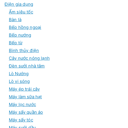
ả
Điện gia dụng
n
p
Ấm siêu tốc
h
ẩ
Bàn là
m
Bếp hồng ngoại
Bếp nướng
Bếp từ
Bình thủy điện
Cây nước nóng lạnh
Đèn sưởi nhà tắm
Lò Nướng
Lò vi sóng
Máy ép trái cây
Máy làm sữa hạt
Máy lọc nước
Máy sấy quần áo
Máy sấy tóc
Máy sưởi dầu