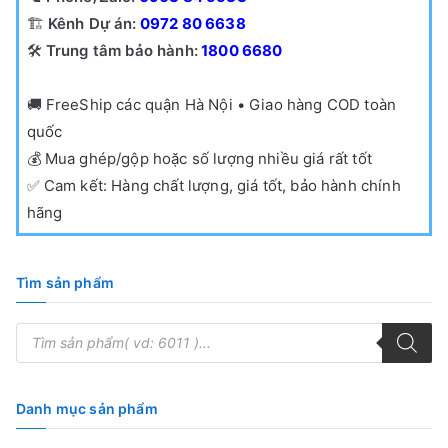
🏗️
Kênh Dự án:
0972 80 6638
🛠️
Trung tâm bảo hành:
1800 6680
🚚
FreeShip các quận Hà Nội • Giao hàng COD toàn
quốc
💰
Mua ghép/gộp hoặc số lượng nhiều giá rất tốt
✅
Cam kết: Hàng chất lượng, giá tốt, bảo hành chính
hãng
Tìm sản phẩm
T
ì
m
k
i
ế
Danh mục sản phẩm
m
s