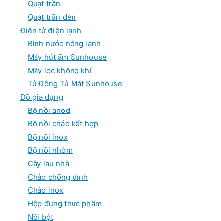
Quạt trần
Quạt trần đèn
Điện tử điện lạnh
Bình nước nóng lạnh
Máy hút ẩm Sunhouse
Máy lọc không khí
Tủ Đông Tủ Mát Sunhouse
Đồ gia dụng
Bộ nồi anod
Bộ nồi chảo kết hợp
Bộ nồi inox
Bộ nồi nhôm
Cây lau nhà
Chảo chống dính
Chảo inox
Hộp đựng thực phẩm
Nồi bột