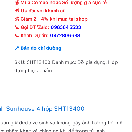
💰 Mua Combo hoặc Số lượng giá cực rẻ
🎁 Ưu đãi với khách cũ
💰 Giảm 2 - 4% khi mua tại shop
📞 Gọi ĐT/Zalo:
0963845533
📞 Kênh Dự án:
0972806638
📍 Bản đồ chỉ đường
SKU:
SHT13400
Danh mục:
Đồ gia dụng
,
Hộp
đựng thực phẩm
tinh Sunhouse 4 hộp SHT13400
uôn giữ được vệ sinh và không gây ảnh hưởng tới môi
c phẩm khác và chính nó khi để trong tủ lạnh.