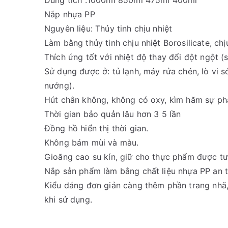
Dung tích :1000ml 850ml 475ml 400ml
Nắp nhựa PP
Nguyên liệu: Thủy tinh chịu nhiệt
Làm bằng thủy tinh chịu nhiệt Borosilicate, ch
Thích ứng tốt với nhiệt độ thay đổi đột ngột (s
Sử dụng được ở: tủ lạnh, máy rửa chén, lò vi 
nướng).
Hút chân không, không có oxy, kìm hãm sự phát
Thời gian bảo quản lâu hơn 3 5 lần
Đồng hồ hiển thị thời gian.
Không bám mùi và màu.
Gioăng cao su kín, giữ cho thực phẩm được tư
Nắp sản phẩm làm bằng chất liệu nhựa PP an t
Kiểu dáng đơn giản càng thêm phần trang nhã
khi sử dụng.