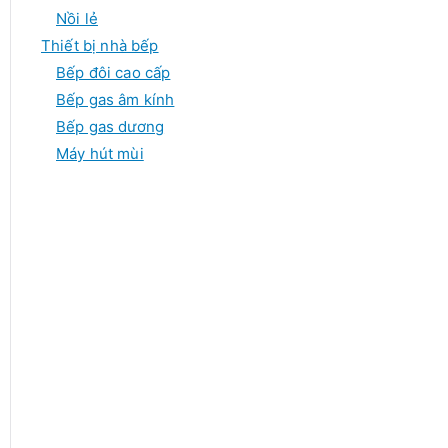
Nồi lẻ
Thiết bị nhà bếp
Bếp đôi cao cấp
Bếp gas âm kính
Bếp gas dương
Máy hút mùi