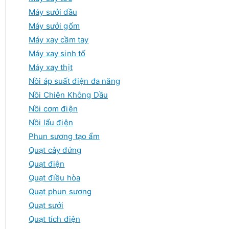
Máy sưởi dầu
Máy sưởi gốm
Máy xay cầm tay
Máy xay sinh tố
Máy xay thịt
Nồi áp suất điện đa năng
Nồi Chiên Không Dầu
Nồi cơm điện
Nồi lẩu điện
Phun sương tạo ẩm
Quạt cây đứng
Quạt điện
Quạt điều hòa
Quạt phun sương
Quạt sưởi
Quạt tích điện