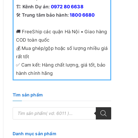
🏗️
Kênh Dự án:
0972 80 6638
🛠️
Trung tâm bảo hành:
1800 6680
🚚
FreeShip các quận Hà Nội • Giao hàng
COD toàn quốc
💰
Mua ghép/gộp hoặc số lượng nhiều giá
rất tốt
✅
Cam kết: Hàng chất lượng, giá tốt, bảo
hành chính hãng
Tìm sản phẩm
T
ì
m
k
i
ế
Danh mục sản phẩm
m