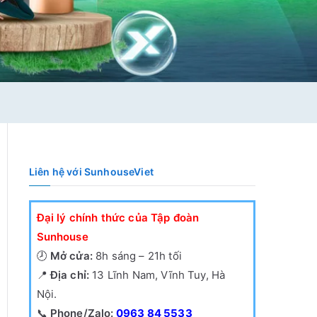
Liên hệ với SunhouseViet
Đại lý chính thức của Tập đoàn
Sunhouse
🕗
Mở cửa:
8h sáng – 21h tối
📍
Địa chỉ:
13 Lĩnh Nam, Vĩnh Tuy, Hà
Nội.
📞
Phone/Zalo:
0963 84 5533