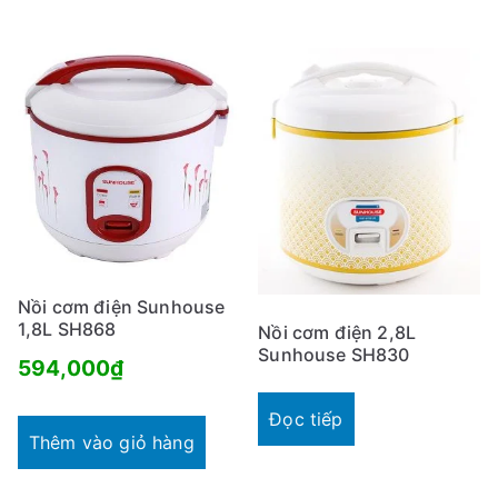
708,000₫.
là:
45
Nồi cơm điện Sunhouse
1,8L SH868
Nồi cơm điện 2,8L
Sunhouse SH830
594,000
₫
Đọc tiếp
Thêm vào giỏ hàng