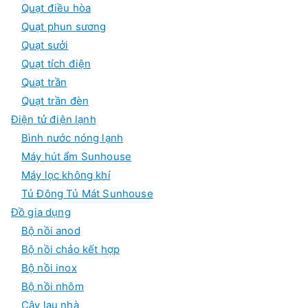
Quạt điều hòa
Quạt phun sương
Quạt sưởi
Quạt tích điện
Quạt trần
Quạt trần đèn
Điện tử điện lạnh
Bình nước nóng lạnh
Máy hút ẩm Sunhouse
Máy lọc không khí
Tủ Đông Tủ Mát Sunhouse
Đồ gia dụng
Bộ nồi anod
Bộ nồi chảo kết hợp
Bộ nồi inox
Bộ nồi nhôm
Cây lau nhà