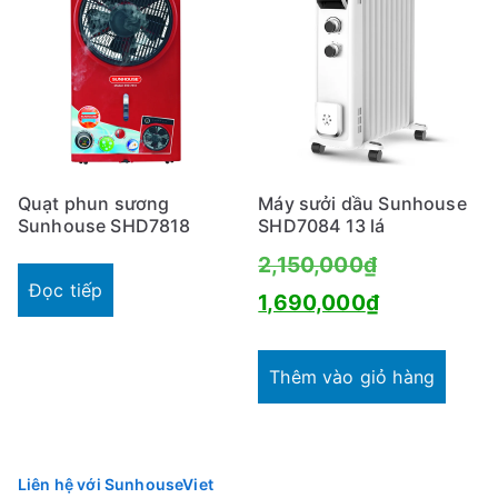
Quạt phun sương
Máy sưởi dầu Sunhouse
Sunhouse SHD7818
SHD7084 13 lá
Giá
2,150,000
₫
Đọc tiếp
gốc
Giá
1,690,000
₫
là:
hiện
2,150,000₫
tại
Thêm vào giỏ hàng
là:
1,690,000₫
Liên hệ với SunhouseViet