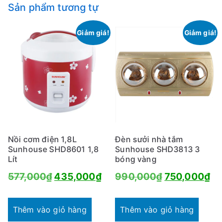
Sản phẩm tương tự
Giảm giá!
Giảm giá!
Nồi cơm điện 1,8L
Đèn sưởi nhà tắm
Sunhouse SHD8601 1,8
Sunhouse SHD3813 3
Lít
bóng vàng
Giá
Giá
Giá
Gi
577,000
₫
435,000
₫
990,000
₫
750,000
₫
gốc
hiện
gốc
hi
là:
tại
là:
tại
Thêm vào giỏ hàng
Thêm vào giỏ hàng