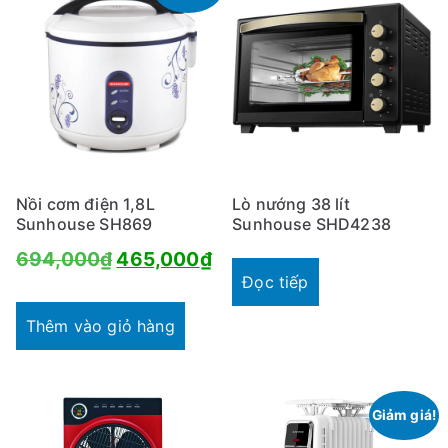
Nồi cơm điện 1,8L
Lò nướng 38 lít
Sunhouse SH869
Sunhouse SHD4238
Giá
Giá
694,000
₫
465,000
₫
Đọc tiếp
gốc
hiện
là:
tại
Thêm vào giỏ hàng
694,000₫.
là:
465,000₫.
Giảm giá!