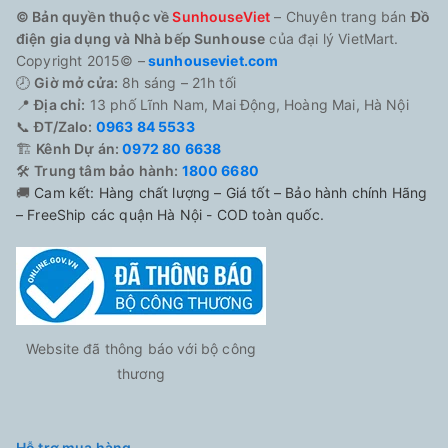
© Bản quyền thuộc về
SunhouseViet
– Chuyên trang bán
Đồ
điện gia dụng và Nhà bếp Sunhouse
của đại lý VietMart.
Copyright 2015© –
sunhouseviet.com
🕗
Giờ mở cửa:
8h sáng – 21h tối
📍
Địa chỉ:
13 phố Lĩnh Nam, Mai Động, Hoàng Mai, Hà Nội
📞
ĐT/Zalo:
0963 84 5533
🏗️
Kênh Dự án:
0972 80 6638
🛠️
Trung tâm bảo hành:
1800 6680
🚚
Cam kết: Hàng chất lượng – Giá tốt – Bảo hành chính Hãng
– FreeShip các quận Hà Nội - COD toàn quốc.
Website đã thông báo với bộ công
thương
Hỗ trợ mua hàng