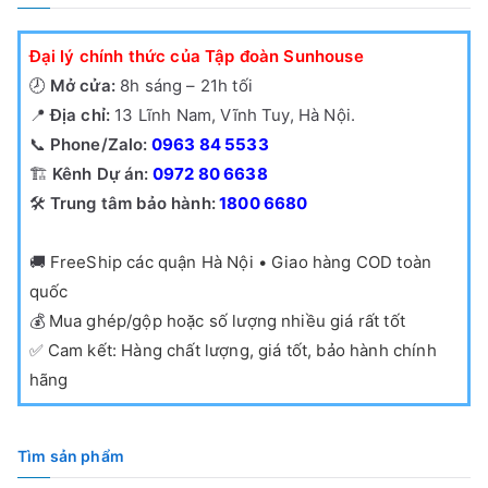
Đại lý chính thức của Tập đoàn Sunhouse
🕗
Mở cửa:
8h sáng – 21h tối
📍
Địa chỉ:
13 Lĩnh Nam, Vĩnh Tuy, Hà Nội.
📞
Phone/Zalo:
0963 84 5533
🏗️
Kênh Dự án:
0972 80 6638
🛠️
Trung tâm bảo hành:
1800 6680
🚚
FreeShip các quận Hà Nội • Giao hàng COD toàn
quốc
💰
Mua ghép/gộp hoặc số lượng nhiều giá rất tốt
✅
Cam kết: Hàng chất lượng, giá tốt, bảo hành chính
hãng
Tìm sản phẩm