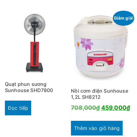
645,000₫.
là:
15
525,000₫.
Giảm giá!
Quạt phun sương
Sunhouse SHD7800
Nồi cơm điện Sunhouse
1,2L SH8212
Giá
Gi
708,000
₫
459,000
₫
Đọc tiếp
gốc
hi
là:
tại
Thêm vào giỏ hàng