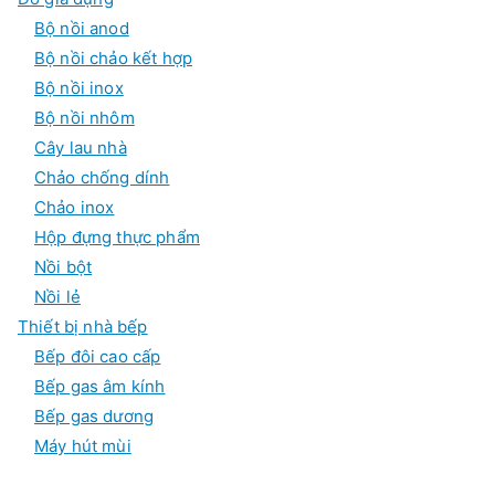
Bộ nồi anod
Bộ nồi chảo kết hợp
Bộ nồi inox
Bộ nồi nhôm
Cây lau nhà
Chảo chống dính
Chảo inox
Hộp đựng thực phẩm
Nồi bột
Nồi lẻ
Thiết bị nhà bếp
Bếp đôi cao cấp
Bếp gas âm kính
Bếp gas dương
Máy hút mùi