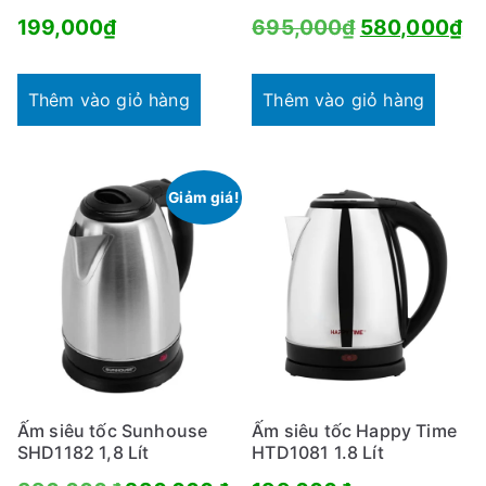
Giá
Gi
199,000
₫
695,000
₫
580,000
₫
gốc
hi
là:
tạ
Thêm vào giỏ hàng
Thêm vào giỏ hàng
695,000₫.
là:
58
Giảm giá!
Ấm siêu tốc Sunhouse
Ấm siêu tốc Happy Time
SHD1182 1,8 Lít
HTD1081 1.8 Lít