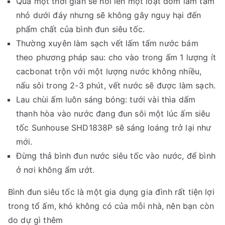
Qua một thời gian sẽ nổi lên một loạt đốm lấm tấm
nhỏ dưới đáy nhưng sẽ không gây nguy hại đến
phẩm chất của bình đun siêu tốc.
Thường xuyên làm sạch vết lấm tấm nước bám
theo phương pháp sau: cho vào trong ấm 1 lượng ít
cacbonat trộn với một lượng nước không nhiều,
nấu sôi trong 2-3 phút, vết nước sẽ được làm sạch.
Lau chùi ấm luôn sáng bóng: tưới vài thìa dấm
thanh hòa vào nước đang đun sôi một lúc ấm siêu
tốc Sunhouse SHD1838P sẽ sáng loáng trở lại như
mới.
Đừng thả bình đun nước siêu tốc vào nước, để bình
ở nơi không ẩm ướt.
Bình đun siêu tốc là một gia dụng gia đình rất tiện lợi
trong tổ ấm, khó không có của mỗi nhà, nên bạn còn
do dự gì thêm