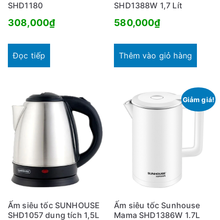
SHD1180
SHD1388W 1,7 Lít
308,000
₫
580,000
₫
Đọc tiếp
Thêm vào giỏ hàng
Giảm giá!
Ấm siêu tốc SUNHOUSE
Ấm siêu tốc Sunhouse
SHD1057 dung tích 1,5L
Mama SHD1386W 1.7L