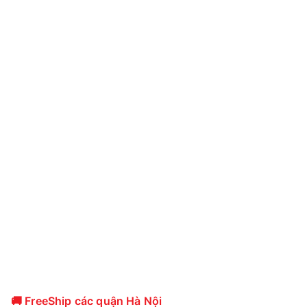
🚚 FreeShip các quận Hà Nội