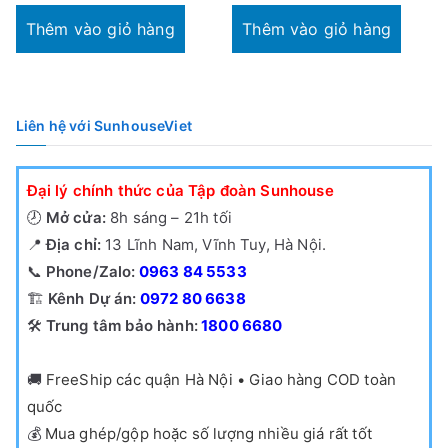
Thêm vào giỏ hàng
Thêm vào giỏ hàng
Liên hệ với SunhouseViet
Đại lý chính thức của Tập đoàn Sunhouse
🕗
Mở cửa:
8h sáng – 21h tối
📍
Địa chỉ:
13 Lĩnh Nam, Vĩnh Tuy, Hà Nội.
📞
Phone/Zalo:
0963 84 5533
🏗️
Kênh Dự án:
0972 80 6638
🛠️
Trung tâm bảo hành:
1800 6680
🚚
FreeShip các quận Hà Nội • Giao hàng COD toàn
quốc
💰
Mua ghép/gộp hoặc số lượng nhiều giá rất tốt