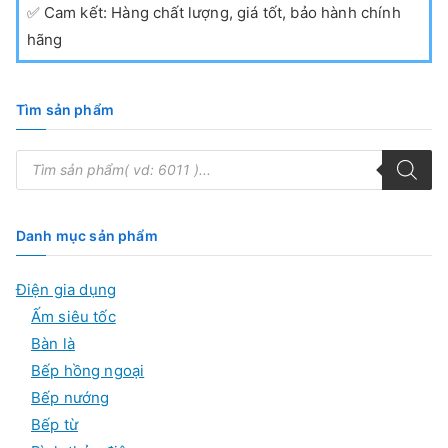
✅
Cam kết: Hàng chất lượng, giá tốt, bảo hành chính
hãng
Tìm sản phẩm
T
ì
m
k
i
ế
Danh mục sản phẩm
m
s
ả
Điện gia dụng
n
p
Ấm siêu tốc
h
ẩ
Bàn là
m
Bếp hồng ngoại
Bếp nướng
Bếp từ