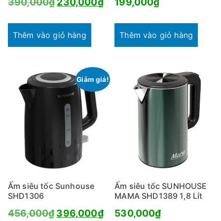
Giá
Giá
390,000
₫
230,000
₫
199,000
₫
gốc
hiện
là:
tại
Thêm vào giỏ hàng
Thêm vào giỏ hàng
390,000₫.
là:
230,000₫.
Giảm giá!
Ấm siêu tốc Sunhouse
Ấm siêu tốc SUNHOUSE
SHD1306
MAMA SHD1389 1,8 Lít
Giá
Giá
456,000
₫
396,000
₫
530,000
₫