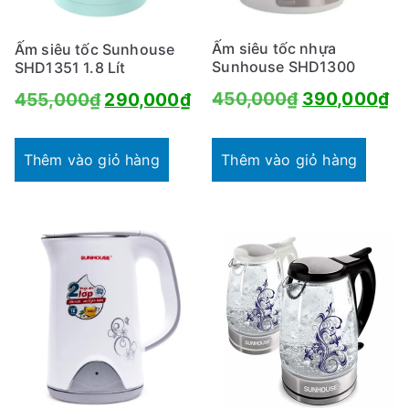
Ấm siêu tốc nhựa
Ấm siêu tốc Sunhouse
Sunhouse SHD1300
SHD1351 1.8 Lít
Giá
Gi
Giá
Giá
450,000
₫
390,000
₫
455,000
₫
290,000
₫
gốc
hi
gốc
hiện
là:
tạ
là:
tại
Thêm vào giỏ hàng
Thêm vào giỏ hàng
450,000₫.
là:
455,000₫.
là:
39
290,000₫.