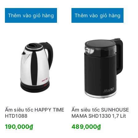
gốc
hiện
là:
tại
Thêm vào giỏ hàng
Thêm vào giỏ hàng
456,000₫.
là:
396,000₫.
Ấm siêu tốc HAPPY TIME
Ấm siêu tốc SUNHOUSE
HTD1088
MAMA SHD1330 1,7 Lít
190,000
₫
489,000
₫