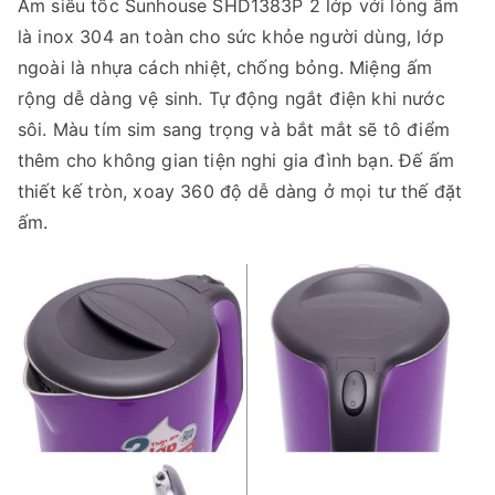
Ấm siêu tốc Sunhouse SHD1383P 2 lớp với lòng ấm
là inox 304 an toàn cho sức khỏe người dùng, lớp
ngoài là nhựa cách nhiệt, chống bỏng. Miệng ấm
rộng dễ dàng vệ sinh. Tự động ngắt điện khi nước
sôi. Màu tím sim sang trọng và bắt mắt sẽ tô điểm
thêm cho không gian tiện nghi gia đình bạn. Đế ấm
thiết kế tròn, xoay 360 độ dễ dàng ở mọi tư thế đặt
ấm.