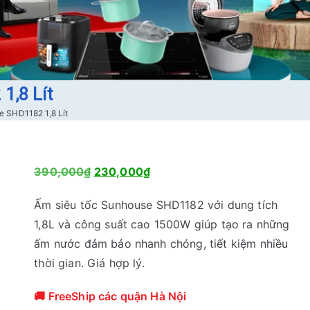
1,8 Lít
e SHD1182 1,8 Lít
G
G
390,000
₫
230,000
₫
i
i
Ấm siêu tốc Sunhouse SHD1182 với dung tích
á
á
1,8L và công suất cao 1500W giúp tạo ra những
g
h
ấm nước đảm bảo nhanh chóng, tiết kiệm nhiều
ố
i
thời gian. Giá hợp lý.
c
ệ
l
n
🚚 FreeShip các quận Hà Nội
à
t