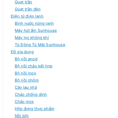
Quạt trần
Quạt trần đèn
Điện tử điện lạnh
Bình nước nóng lạnh
Máy hút ẩm Sunhouse
Máy lọc không khí
Tủ Đông Tủ Mát Sunhouse
Đồ gia dụng
Bộ nồi anod
Bộ nồi chảo kết hợp
Bộ nồi inox
Bộ nồi nhôm
Cây lau nhà
Chảo chống dính
Chảo inox
Hộp đựng thực phẩm
Nồi bột