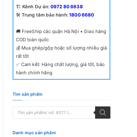
🏗️
Kênh Dự án:
0972 80 6638
🛠️
Trung tâm bảo hành:
1800 6680
🚚
FreeShip các quận Hà Nội • Giao hàng
COD toàn quốc
💰
Mua ghép/gộp hoặc số lượng nhiều giá
rất tốt
✅
Cam kết: Hàng chất lượng, giá tốt, bảo
hành chính hãng
Tìm sản phẩm
T
ì
m
k
i
ế
Danh mục sản phẩm
m