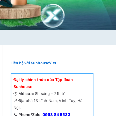
Liên hệ với SunhouseViet
Đại lý chính thức của Tập đoàn
Sunhouse
🕗
Mở cửa:
8h sáng – 21h tối
📍
Địa chỉ:
13 Lĩnh Nam, Vĩnh Tuy, Hà
Nội.
📞
Phone/Zalo:
0963 84 5533