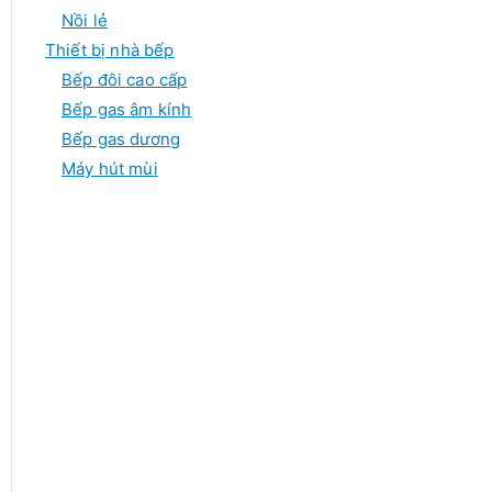
Nồi lẻ
Thiết bị nhà bếp
Bếp đôi cao cấp
Bếp gas âm kính
Bếp gas dương
Máy hút mùi