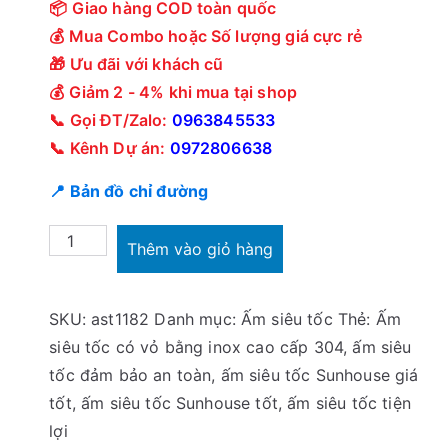
📦 Giao hàng COD toàn quốc
:
ạ
💰 Mua Combo hoặc Số lượng giá cực rẻ
3
i
🎁 Ưu đãi với khách cũ
9
l
💰 Giảm 2 - 4% khi mua tại shop
0
à
📞 Gọi ĐT/Zalo:
0963845533
,
:
📞 Kênh Dự án:
0972806638
0
2
📍 Bản đồ chỉ đường
0
3
0
0
Ấm
₫
,
Thêm vào giỏ hàng
siêu
.
0
tốc
0
SKU:
ast1182
Danh mục:
Ấm siêu tốc
Thẻ:
Ấm
Sunhouse
0
siêu tốc có vỏ bằng inox cao cấp 304
,
ấm siêu
SHD1182
₫
tốc đảm bảo an toàn
,
ấm siêu tốc Sunhouse giá
1,8
.
tốt
,
ấm siêu tốc Sunhouse tốt
,
ấm siêu tốc tiện
Lít
lợi
số