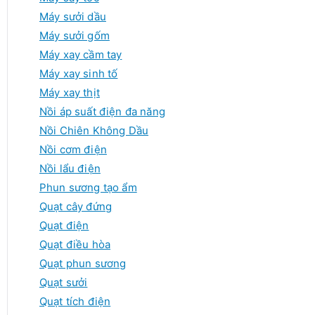
Máy sưởi dầu
Máy sưởi gốm
Máy xay cầm tay
Máy xay sinh tố
Máy xay thịt
Nồi áp suất điện đa năng
Nồi Chiên Không Dầu
Nồi cơm điện
Nồi lẩu điện
Phun sương tạo ẩm
Quạt cây đứng
Quạt điện
Quạt điều hòa
Quạt phun sương
Quạt sưởi
Quạt tích điện