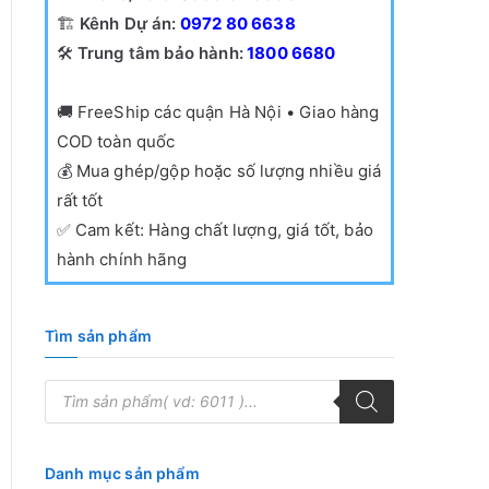
🏗️
Kênh Dự án:
0972 80 6638
🛠️
Trung tâm bảo hành:
1800 6680
🚚
FreeShip các quận Hà Nội • Giao hàng
COD toàn quốc
💰
Mua ghép/gộp hoặc số lượng nhiều giá
rất tốt
✅
Cam kết: Hàng chất lượng, giá tốt, bảo
hành chính hãng
Tìm sản phẩm
T
ì
m
k
i
ế
Danh mục sản phẩm
m