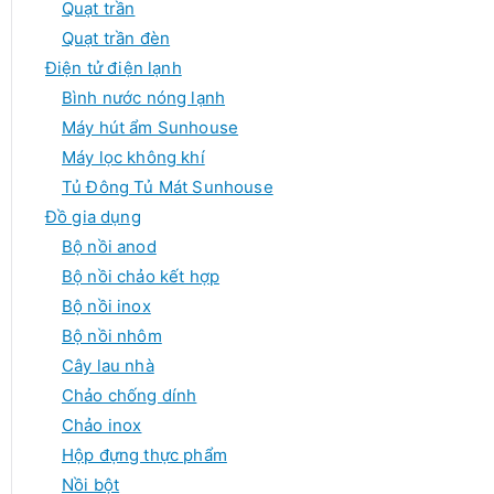
Quạt trần
Quạt trần đèn
Điện tử điện lạnh
Bình nước nóng lạnh
Máy hút ẩm Sunhouse
Máy lọc không khí
Tủ Đông Tủ Mát Sunhouse
Đồ gia dụng
Bộ nồi anod
Bộ nồi chảo kết hợp
Bộ nồi inox
Bộ nồi nhôm
Cây lau nhà
Chảo chống dính
Chảo inox
Hộp đựng thực phẩm
Nồi bột