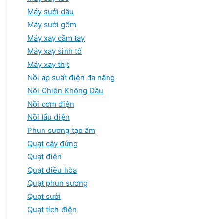
Máy sưởi dầu
Máy sưởi gốm
Máy xay cầm tay
Máy xay sinh tố
Máy xay thịt
Nồi áp suất điện đa năng
Nồi Chiên Không Dầu
Nồi cơm điện
Nồi lẩu điện
Phun sương tạo ẩm
Quạt cây đứng
Quạt điện
Quạt điều hòa
Quạt phun sương
Quạt sưởi
Quạt tích điện