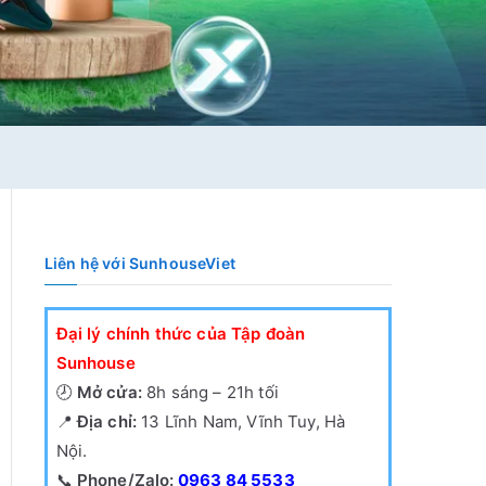
Liên hệ với SunhouseViet
Đại lý chính thức của Tập đoàn
Sunhouse
🕗
Mở cửa:
8h sáng – 21h tối
📍
Địa chỉ:
13 Lĩnh Nam, Vĩnh Tuy, Hà
Nội.
📞
Phone/Zalo:
0963 84 5533