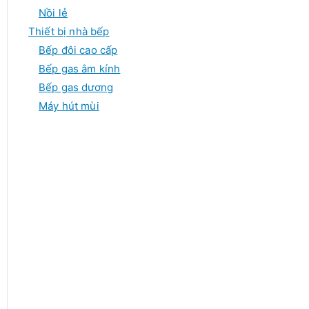
Nồi lẻ
Thiết bị nhà bếp
Bếp đôi cao cấp
Bếp gas âm kính
Bếp gas dương
Máy hút mùi