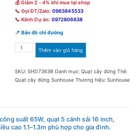
💰 Giảm 2 - 4% khi mua tại shop
📞 Gọi ĐT/Zalo:
0963845533
📞 Kênh Dự án:
0972806638
📍 Bản đồ chỉ đường
Quạt
Thêm vào giỏ hàng
cây
đứng
SKU:
SHD7363B
Danh mục:
Quạt cây đứng
Thẻ:
Sunhouse
Quạt cây đứng Sunhouse
Thương hiệu:
Sunhouse
SHD7363B
65W
cánh
40cm
số
ng suất 65W, quạt 5 cánh sải 16 inch,
lượng
iều cao 1.1–1.3m phù hợp cho gia đình.