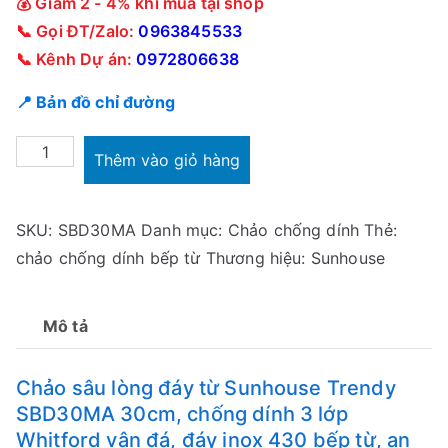
💰 Giảm 2 - 4% khi mua tại shop
📞 Gọi ĐT/Zalo:
0963845533
📞 Kênh Dự án:
0972806638
📍 Bản đồ chỉ đường
Chảo
Thêm vào giỏ hàng
sâu
lòng
SKU:
SBD30MA
Danh mục:
Chảo chống dính
Thẻ:
đáy
chảo chống dính bếp từ
Thương hiệu:
Sunhouse
từ
Sunhouse
Trendy
Mô tả
SBD30MA
30cm
Chảo sâu lòng đáy từ Sunhouse Trendy
số
SBD30MA 30cm, chống dính 3 lớp
lượng
Whitford vân đá, đáy inox 430 bếp từ, an