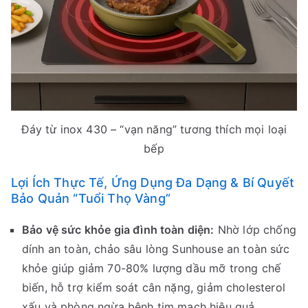
Đáy từ inox 430 – “vạn năng” tương thích mọi loại
bếp
Lợi Ích Thực Tế, Ứng Dụng Đa Dạng & Bí Quyết
Bảo Quản “Tuổi Thọ Vàng”
Bảo vệ sức khỏe gia đình toàn diện:
Nhờ lớp chống
dính an toàn, chảo sâu lòng Sunhouse an toàn sức
khỏe giúp giảm 70-80% lượng dầu mỡ trong chế
biến, hỗ trợ kiểm soát cân nặng, giảm cholesterol
xấu và phòng ngừa bệnh tim mạch hiệu quả.