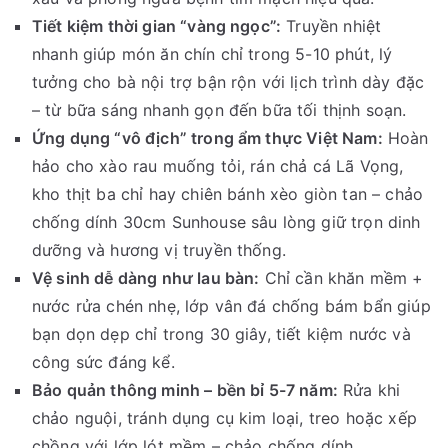
Tiết kiệm thời gian “vàng ngọc”:
Truyền nhiệt
nhanh giúp món ăn chín chỉ trong 5-10 phút, lý
tưởng cho bà nội trợ bận rộn với lịch trình dày đặc
– từ bữa sáng nhanh gọn đến bữa tối thịnh soạn.
Ứng dụng “vô địch” trong ẩm thực Việt Nam:
Hoàn
hảo cho xào rau muống tỏi, rán chả cá Lã Vọng,
kho thịt ba chỉ hay chiên bánh xèo giòn tan – chảo
chống dính 30cm Sunhouse sâu lòng giữ trọn dinh
dưỡng và hương vị truyền thống.
Vệ sinh dễ dàng như lau bàn:
Chỉ cần khăn mềm +
nước rửa chén nhẹ, lớp vân đá chống bám bẩn giúp
bạn dọn dẹp chỉ trong 30 giây, tiết kiệm nước và
công sức đáng kể.
Bảo quản thông minh – bền bỉ 5-7 năm:
Rửa khi
chảo nguội, tránh dụng cụ kim loại, treo hoặc xếp
chồng với lớp lót mềm – chảo chống dính