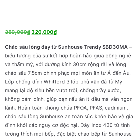
G
G
359,000
₫
320,000
₫
i
i
Chảo sâu lòng đáy từ Sunhouse Trendy SBD30MA
–
á
á
biểu tượng của sự kết hợp hoàn hảo giữa công nghệ
g
h
và thẩm mỹ, với đường kính 30cm rộng rãi và lòng
ố
i
chảo sâu 7,5cm chinh phục mọi món ăn từ Á đến Âu.
c
ệ
Lớp chống dính Whitford 3 lớp phủ vân đá từ Mỹ
l
n
mang lại độ siêu bền vượt trội, chống trầy xước,
à
t
không bám dính, giúp bạn nấu ăn ít dầu mà vẫn ngon
:
ạ
lành. Hoàn toàn không chứa PFOA, PFAS, cadmium,
3
i
chảo sâu lòng Sunhouse an toàn sức khỏe bảo vệ gia
5
l
đình khỏi các nguy cơ độc hại. Đáy inox 430 từ tính
9
à
tương thích mọi bếp, đặc biệt chảo bếp từ Sunhouse
,
: