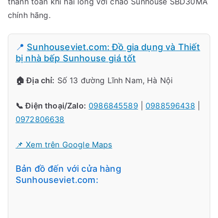
thanh toán khi hài lòng với chảo Sunhouse SBD30MA
chính hãng.
📍
Sunhouseviet.com: Đồ gia dụng và Thiết
bị nhà bếp Sunhouse giá tốt
🏠 Địa chỉ:
Số 13 đường Lĩnh Nam, Hà Nội
📞 Điện thoại/Zalo:
0986845589
|
0988596438
|
0972806638
📌 Xem trên Google Maps
Bản đồ đến với cửa hàng
Sunhouseviet.com: