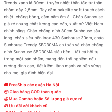
Trendy xanh lá 30cm, truyền nhiệt thần tốc từ thân
0
3
nhôm dày 2,5mm. Tay cầm bakelite soft touch cách
0
2
nhiệt, chống bỏng, cầm nắm êm ái. Chảo Sunhouse
0
0
giá rẻ nhưng chất lượng cao cấp, xuất xứ Việt Nam
₫
,
chính hãng. Chảo chống dính 30cm Sunhouse sâu
.
0
lòng, chảo siêu bền inox 430 Sunhouse 30cm, chảo
0
Sunhouse Trendy SBD30MA an toàn và chảo chống
0
dính Sunhouse SBD30MA siêu bền – tất cả hội tụ
₫
trong một sản phẩm, mang đến trải nghiệm nấu
.
nướng đỉnh cao, tiết kiệm, lành mạnh và bền vững
cho mọi gia đình hiện đại.
🚚 FreeShip các quận Hà Nội
📦 Giao hàng COD toàn quốc
💰 Mua Combo hoặc Số lượng giá cực rẻ
🎁 Ưu đãi với khách cũ