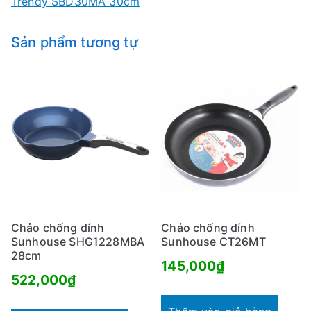
Trendy SBD30MA 30cm
Sản phẩm tương tự
Chảo chống dính
Chảo chống dính
Sunhouse SHG1228MBA
Sunhouse CT26MT
28cm
145,000
₫
522,000
₫