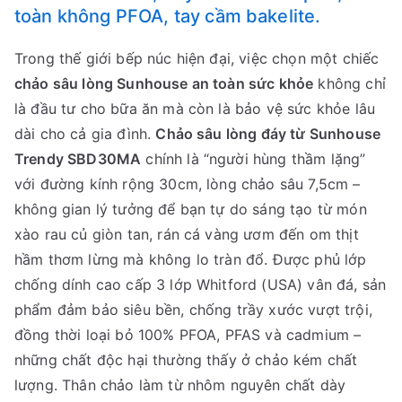
toàn không PFOA, tay cầm bakelite.
Trong thế giới bếp núc hiện đại, việc chọn một chiếc
chảo sâu lòng Sunhouse an toàn sức khỏe
không chỉ
là đầu tư cho bữa ăn mà còn là bảo vệ sức khỏe lâu
dài cho cả gia đình.
Chảo sâu lòng đáy từ Sunhouse
Trendy SBD30MA
chính là “người hùng thầm lặng”
với đường kính rộng 30cm, lòng chảo sâu 7,5cm –
không gian lý tưởng để bạn tự do sáng tạo từ món
xào rau củ giòn tan, rán cá vàng ươm đến om thịt
hầm thơm lừng mà không lo tràn đổ. Được phủ lớp
chống dính cao cấp 3 lớp Whitford (USA) vân đá, sản
phẩm đảm bảo siêu bền, chống trầy xước vượt trội,
đồng thời loại bỏ 100% PFOA, PFAS và cadmium –
những chất độc hại thường thấy ở chảo kém chất
lượng. Thân chảo làm từ nhôm nguyên chất dày