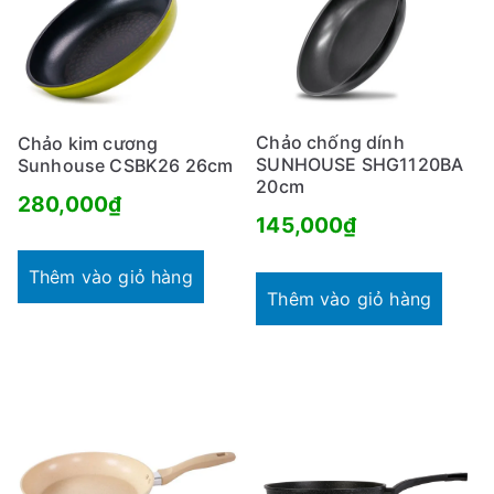
Chảo chống dính
Chảo kim cương
SUNHOUSE SHG1120BA
Sunhouse CSBK26 26cm
20cm
280,000
₫
145,000
₫
Thêm vào giỏ hàng
Thêm vào giỏ hàng