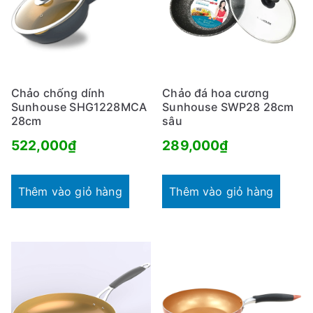
Chảo chống dính
Chảo đá hoa cương
Sunhouse SHG1228MCA
Sunhouse SWP28 28cm
28cm
sâu
522,000
₫
289,000
₫
Thêm vào giỏ hàng
Thêm vào giỏ hàng