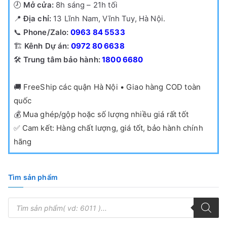
🕗
Mở cửa:
8h sáng – 21h tối
📍
Địa chỉ:
13 Lĩnh Nam, Vĩnh Tuy, Hà Nội.
📞
Phone/Zalo:
0963 84 5533
🏗️
Kênh Dự án:
0972 80 6638
🛠️
Trung tâm bảo hành:
1800 6680
🚚
FreeShip các quận Hà Nội • Giao hàng COD toàn
quốc
💰
Mua ghép/gộp hoặc số lượng nhiều giá rất tốt
✅
Cam kết: Hàng chất lượng, giá tốt, bảo hành chính
hãng
Tìm sản phẩm
T
ì
m
k