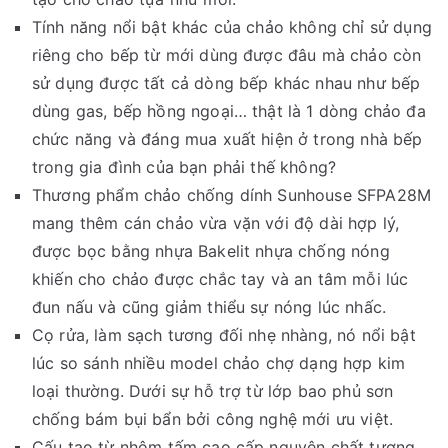
Tính năng nổi bật khác của chảo không chỉ sử dụng
riêng cho bếp từ mới dùng được đâu mà chảo còn
sử dụng được tất cả dòng bếp khác nhau như bếp
dùng gas, bếp hồng ngoại… thật là 1 dòng chảo đa
chức năng và đáng mua xuất hiện ở trong nhà bếp
trong gia đình của bạn phải thế không?
Thương phẩm chảo chống dính Sunhouse SFPA28M
mang thêm cán chảo vừa vặn với độ dài hợp lý,
được bọc bằng nhựa Bakelit nhựa chống nóng
khiến cho chảo được chắc tay và an tâm mỗi lúc
đun nấu và cũng giảm thiểu sự nóng lúc nhấc.
Cọ rửa, làm sạch tương đối nhẹ nhàng, nó nổi bật
lúc so sánh nhiều model chảo chợ dạng hợp kim
loại thường. Dưới sự hỗ trợ từ lớp bao phủ sơn
chống bám bụi bẩn bởi công nghệ mới ưu việt.
Cấu tạo từ nhôm tấm cao cấp nguyên chất tương