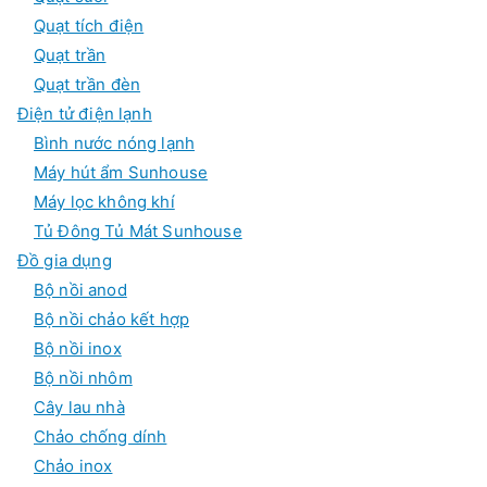
Quạt tích điện
Quạt trần
Quạt trần đèn
Điện tử điện lạnh
Bình nước nóng lạnh
Máy hút ẩm Sunhouse
Máy lọc không khí
Tủ Đông Tủ Mát Sunhouse
Đồ gia dụng
Bộ nồi anod
Bộ nồi chảo kết hợp
Bộ nồi inox
Bộ nồi nhôm
Cây lau nhà
Chảo chống dính
Chảo inox