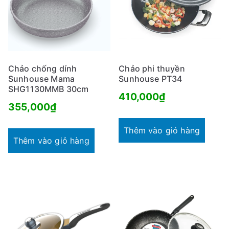
Chảo chống dính
Chảo phi thuyền
Sunhouse Mama
Sunhouse PT34
SHG1130MMB 30cm
410,000
₫
355,000
₫
Thêm vào giỏ hàng
Thêm vào giỏ hàng