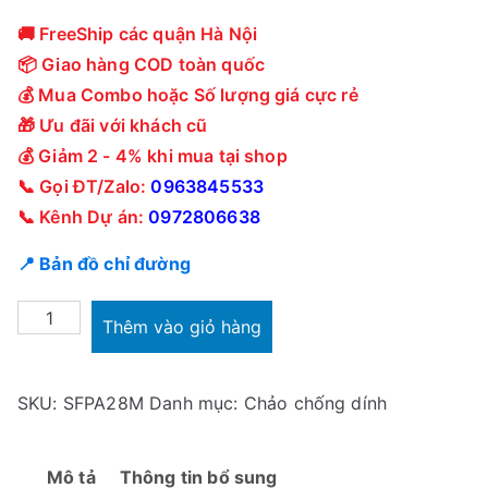
🚚 FreeShip các quận Hà Nội
📦 Giao hàng COD toàn quốc
💰 Mua Combo hoặc Số lượng giá cực rẻ
🎁 Ưu đãi với khách cũ
💰 Giảm 2 - 4% khi mua tại shop
📞 Gọi ĐT/Zalo:
0963845533
📞 Kênh Dự án:
0972806638
📍 Bản đồ chỉ đường
Chảo
Thêm vào giỏ hàng
chống
dính
SKU:
SFPA28M
Danh mục:
Chảo chống dính
Sunhouse
SFPA28M
28cm
Mô tả
Thông tin bổ sung