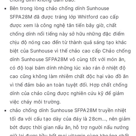
Bên trong lòng chảo chống dính Sunhouse
SFPA28M đã được tráng lớp Whitford cao cấp
được xem là công nghệ tân tiến bây giờ, chất
chống dính nổi tiếng này sở hữu những đặc điểm
chịu độ nóng cao đến từ thành quả sáng tạo khác
biệt của Sunhouse vì thế chảo cao cấp Chảo chống
dính Sunhouse SFPA28M vô cùng tốt với món ăn,
có độ loại bám dính những lúc xào rán ở nhiệt độ
cao cũng không làm nhiễm chất độc hại vào đồ ăn
vì thế đảm bảo an toàn tuyệt đối. Hợp chất chống
dính của chảo cũng được nghiên cứu kỹ để giảm
việc cháy môi trường.
chảo chống dính Sunhouse SFPA28M truyền nhiệt
tối đa với cấu tạo dày của đáy là 28cm…, nên giảm
bớt được thời gian nấu ăn, hỗ trợ người nấu nướng
giữ lại được hầu hết mọi vitamin cùng khoáng chất