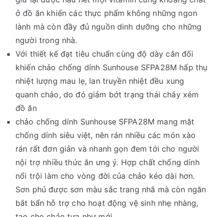
ở đồ ăn khiến các thực phẩm không những ngon
lành mà còn đầy đủ nguồn dinh dưỡng cho những
người trong nhà.
Với thiết kế đạt tiêu chuẩn cùng độ dày cân đối
khiến chảo chống dính Sunhouse SFPA28M hấp thụ
nhiệt lượng mau lẹ, lan truyền nhiệt đều xung
quanh chảo, do đó giảm bớt trạng thái cháy xém
đồ ăn
chảo chống dính Sunhouse SFPA28M mang mặt
chống dính siêu việt, nên rán nhiều các món xào
rán rất đơn giản và nhanh gọn đem tới cho người
nội trợ nhiều thức ăn ưng ý. Hợp chất chống dính
nổi trội làm cho vòng đời của chảo kéo dài hơn.
Sơn phủ được sơn màu sắc trang nhã mà còn ngăn
bắt bẩn hỗ trợ cho hoạt động vệ sinh nhẹ nhàng,
tạo cho chảo tựa như mới.