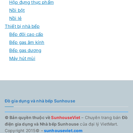
Hộp đựng thực phẩm
Nồi bột
Nồi lẻ
Thiết bị nhà bếp
Bếp đôi cao cấp
Bếp gas âm kính
Bếp gas dương
Máy hút mùi
Đồ gia dụng và nhà bếp Sunhouse
© Bản quyền thuộc về
SunhouseViet
– Chuyên trang bán
Đồ
điện gia dụng và Nhà bếp Sunhouse
của đại lý VietMart.
Copyright 2015© –
sunhouseviet.com