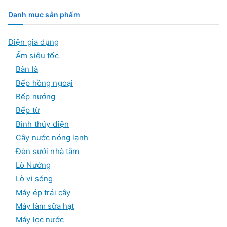
i
ế
Danh mục sản phẩm
m
s
ả
Điện gia dụng
n
p
Ấm siêu tốc
h
ẩ
Bàn là
m
Bếp hồng ngoại
Bếp nướng
Bếp từ
Bình thủy điện
Cây nước nóng lạnh
Đèn sưởi nhà tắm
Lò Nướng
Lò vi sóng
Máy ép trái cây
Máy làm sữa hạt
Máy lọc nước