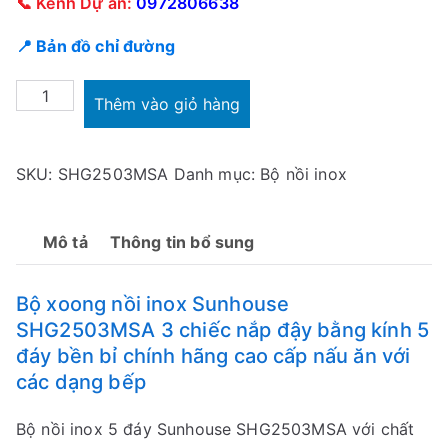
📞 Kênh Dự án:
0972806638
📍 Bản đồ chỉ đường
Bộ
Thêm vào giỏ hàng
nồi
inox
SKU:
SHG2503MSA
Danh mục:
Bộ nồi inox
304
5
đáy
Mô tả
Thông tin bổ sung
Sunhouse
SHG2503MSA
Bộ xoong nồi inox Sunhouse
số
SHG2503MSA 3 chiếc nắp đậy bằng kính 5
lượng
đáy bền bỉ chính hãng cao cấp nấu ăn với
các dạng bếp
Bộ nồi inox 5 đáy Sunhouse SHG2503MSA với chất