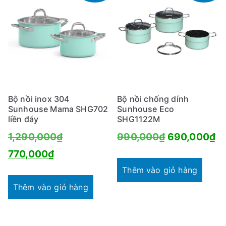
Bộ nồi inox 304
Bộ nồi chống dính
Sunhouse Mama SHG702
Sunhouse Eco
liền đáy
SHG1122M
Giá
Giá
Gi
1,290,000
₫
990,000
₫
690,000
₫
Giá
gốc
gốc
hi
770,000
₫
hiện
là:
là:
tạ
Thêm vào giỏ hàng
tại
1,290,000₫.
990,000₫.
là
Thêm vào giỏ hàng
là:
6
770,000₫.