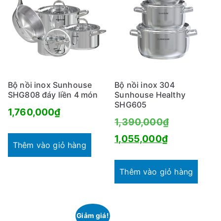
Bộ nồi inox Sunhouse
Bộ nồi inox 304
SHG808 đáy liền 4 món
Sunhouse Healthy
SHG605
1,760,000
₫
Giá
1,390,000
₫
Giá
gốc
1,055,000
₫
Thêm vào giỏ hàng
hiện
là:
tại
1,390,000₫
Thêm vào giỏ hàng
là:
1,055,000₫
Giảm giá!