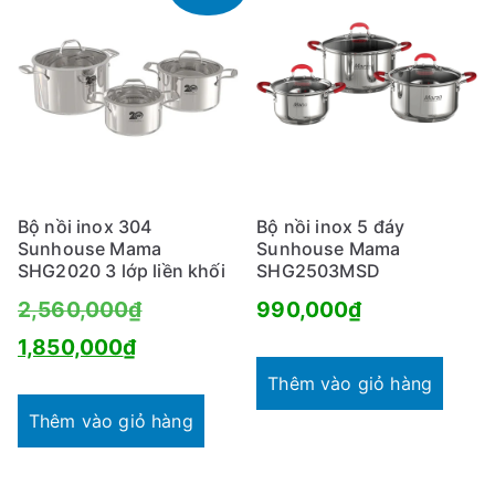
Bộ nồi inox 304
Bộ nồi inox 5 đáy
Sunhouse Mama
Sunhouse Mama
SHG2020 3 lớp liền khối
SHG2503MSD
Giá
2,560,000
₫
990,000
₫
Giá
gốc
1,850,000
₫
hiện
là:
Thêm vào giỏ hàng
tại
2,560,000₫.
Thêm vào giỏ hàng
là: