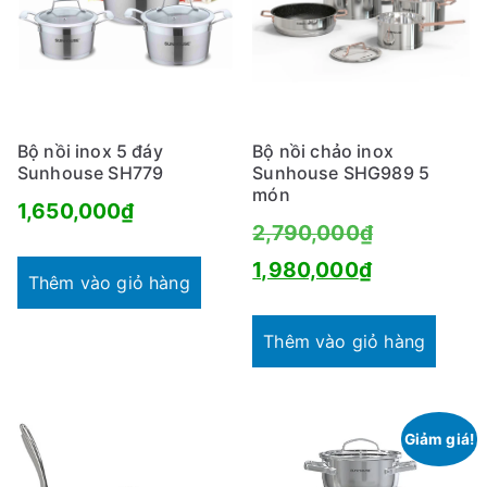
Bộ nồi inox 5 đáy
Bộ nồi chảo inox
Sunhouse SH779
Sunhouse SHG989 5
món
1,650,000
₫
Giá
2,790,000
₫
Giá
gốc
1,980,000
₫
Thêm vào giỏ hàng
hiện
là:
tại
2,790,000
Thêm vào giỏ hàng
là:
1,980,000₫
Giảm giá!