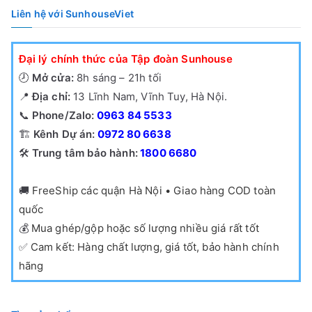
Liên hệ với SunhouseViet
Đại lý chính thức của Tập đoàn Sunhouse
🕗
Mở cửa:
8h sáng – 21h tối
📍
Địa chỉ:
13 Lĩnh Nam, Vĩnh Tuy, Hà Nội.
📞
Phone/Zalo:
0963 84 5533
🏗️
Kênh Dự án:
0972 80 6638
🛠️
Trung tâm bảo hành:
1800 6680
🚚
FreeShip các quận Hà Nội • Giao hàng COD toàn
quốc
💰
Mua ghép/gộp hoặc số lượng nhiều giá rất tốt
✅
Cam kết: Hàng chất lượng, giá tốt, bảo hành chính
hãng