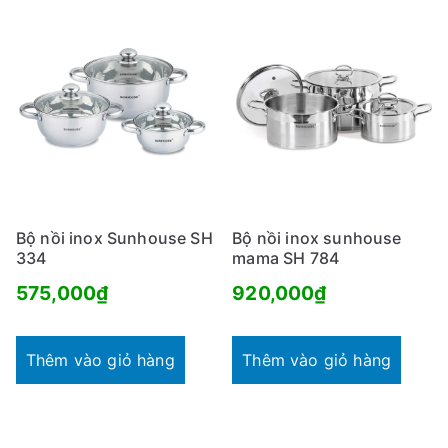
1,850,000₫.
Bộ nồi inox Sunhouse SH
Bộ nồi inox sunhouse
334
mama SH 784
575,000
₫
920,000
₫
Thêm vào giỏ hàng
Thêm vào giỏ hàng