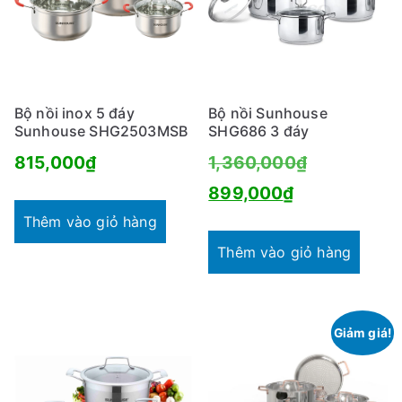
Bộ nồi inox 5 đáy
Bộ nồi Sunhouse
Sunhouse SHG2503MSB
SHG686 3 đáy
Giá
815,000
₫
1,360,000
₫
Giá
gốc
899,000
₫
hiện
là:
Thêm vào giỏ hàng
tại
1,360,000₫
Thêm vào giỏ hàng
là:
899,000₫.
Giảm giá!