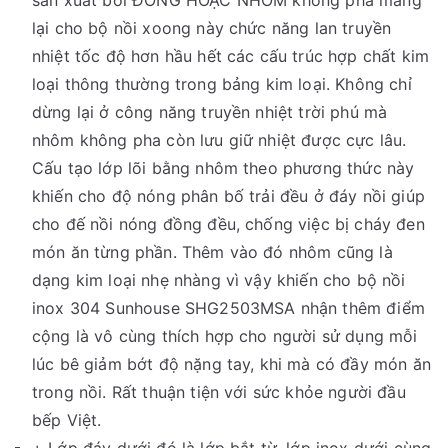
sản xuất bởi ĐỒNG HOẶC NHÔM không pha mang
lại cho bộ nồi xoong này chức năng lan truyền
nhiệt tốc độ hơn hầu hết các cấu trúc hợp chất kim
loại thông thường trong bảng kim loại. Không chỉ
dừng lại ở công năng truyền nhiệt trời phú mà
nhôm không pha còn lưu giữ nhiệt được cực lâu.
Cấu tạo lớp lõi bằng nhôm theo phương thức này
khiến cho độ nóng phân bố trải đều ở đáy nồi giúp
cho đế nồi nóng đồng đều, chống việc bị cháy đen
món ăn từng phần. Thêm vào đó nhôm cũng là
dạng kim loại nhẹ nhàng vì vậy khiến cho bộ nồi
inox 304 Sunhouse SHG2503MSA nhận thêm điểm
cộng là vô cùng thích hợp cho người sử dụng mỗi
lúc bê giảm bớt độ nặng tay, khi mà có đầy món ăn
trong nồi. Rất thuận tiện với sức khỏe người đầu
bếp Việt.