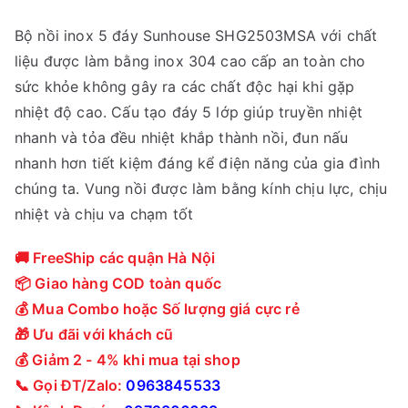
Bộ nồi inox 5 đáy Sunhouse SHG2503MSA với chất
liệu được làm bằng inox 304 cao cấp an toàn cho
sức khỏe không gây ra các chất độc hại khi gặp
nhiệt độ cao. Cấu tạo đáy 5 lớp giúp truyền nhiệt
nhanh và tỏa đều nhiệt khắp thành nồi, đun nấu
nhanh hơn tiết kiệm đáng kể điện năng của gia đình
chúng ta. Vung nồi được làm bằng kính chịu lực, chịu
nhiệt và chịu va chạm tốt
🚚 FreeShip các quận Hà Nội
📦 Giao hàng COD toàn quốc
💰 Mua Combo hoặc Số lượng giá cực rẻ
🎁 Ưu đãi với khách cũ
💰 Giảm 2 - 4% khi mua tại shop
📞 Gọi ĐT/Zalo:
0963845533