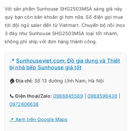
Với sản phẩm Sunhouse SHG2503MSA sáng giá này
quý bạn còn băn khoăn gì hơn nữa. Số điện gọi mua
tới đội ngũ saler đến từ Vietmart. Chuyển bộ nồi inox
3 đáy như Sunhouse SHG2503MSA loại tốt nhanh,
không phí ship với đơn hàng thành công.
📍
Sunhouseviet.com: Đồ gia dụng và Thiết
bị nhà bếp Sunhouse giá tốt
🏠 Địa chỉ:
Số 13 đường Lĩnh Nam, Hà Nội
📞 Điện thoại/Zalo:
0986845589
|
0988596438
|
0972806638
📌 Xem trên Google Maps