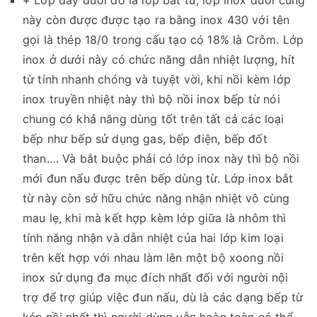
+ Lớp đáy dưới đó là lớp bắt từ, lớp inox dưới cùng
này còn được được tạo ra bằng inox 430 với tên
gọi là thép 18/0 trong cấu tạo có 18% là Crôm. Lớp
inox ở dưới này có chức năng dẫn nhiệt lượng, hít
từ tính nhanh chóng và tuyệt vời, khi nồi kèm lớp
inox truyền nhiệt này thì bộ nồi inox bếp từ nói
chung có khả năng dùng tốt trên tất cả các loại
bếp như bếp sử dụng gas, bếp điện, bếp đốt
than…. Và bắt buộc phải có lớp inox này thì bộ nồi
mới đun nấu được trên bếp dùng từ. Lớp inox bắt
từ này còn sở hữu chức năng nhận nhiệt vô cùng
mau lẹ, khi mà kết hợp kèm lớp giữa là nhôm thì
tính năng nhận và dẫn nhiệt của hai lớp kim loại
trên kết hợp với nhau làm lên một bộ xoong nồi
inox sử dụng đa mục đích nhất đối với người nội
trợ để trợ giúp việc đun nấu, dù là các dạng bếp từ