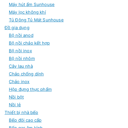
Máy hút ẩm Sunhouse
Máy lọc không khí
Tủ Đông Tủ Mát Sunhouse
Đồ gia dụng
Bộ nồi anod
Bộ nồi chảo kết hợp
Bộ nồi inox
Bộ nồi nhôm
Cây lau nhà
Chảo chống dính
Chảo inox
Hộp đựng thực phẩm
Nồi bột
Nồi lẻ
Thiết bị nhà bếp
Bếp đôi cao cấp
Bếp gas âm kính