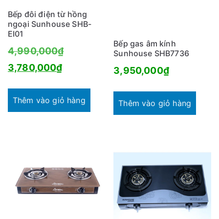
Bếp đôi điện từ hồng
ngoại Sunhouse SHB-
EI01
Bếp gas âm kính
Giá
4,990,000
₫
Sunhouse SHB7736
Giá
gốc
3,780,000
₫
3,950,000
₫
hiện
là:
tại
4,990,000₫.
Thêm vào giỏ hàng
Thêm vào giỏ hàng
là:
3,780,000₫.