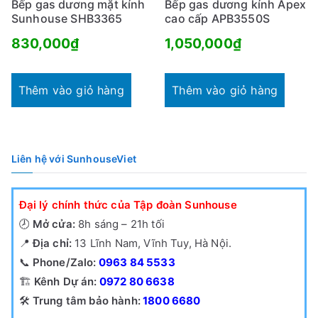
Bếp gas dương mặt kính
Bếp gas dương kính Apex
Sunhouse SHB3365
cao cấp APB3550S
830,000
₫
1,050,000
₫
Thêm vào giỏ hàng
Thêm vào giỏ hàng
Liên hệ với SunhouseViet
Đại lý chính thức của Tập đoàn Sunhouse
🕗
Mở cửa:
8h sáng – 21h tối
📍
Địa chỉ:
13 Lĩnh Nam, Vĩnh Tuy, Hà Nội.
📞
Phone/Zalo:
0963 84 5533
🏗️
Kênh Dự án:
0972 80 6638
🛠️
Trung tâm bảo hành:
1800 6680