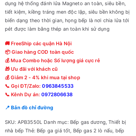
dụng hệ thống đánh lửa Magneto an toàn, siêu bền,
tiết kiệm, kiềng tráng men độc lập, siêu bền không bị
biến dạng theo thời gian, họng bếp là nơi chia lửa tới
pét được làm bằng thép an toàn khi sử dụng
🚚 FreeShip các quận Hà Nội
📦 Giao hàng COD toàn quốc
💰 Mua Combo hoặc Số lượng giá cực rẻ
🎁 Ưu đãi với khách cũ
💰 Giảm 2 - 4% khi mua tại shop
📞 Gọi ĐT/Zalo:
0963845533
📞 Kênh Dự án:
0972806638
📍 Bản đồ chỉ đường
SKU:
APB3550L
Danh mục:
Bếp gas dương
,
Thiết bị
nhà bếp
Thẻ:
Bếp ga giá tốt
,
Bếp gas 2 lò nấu
,
bếp