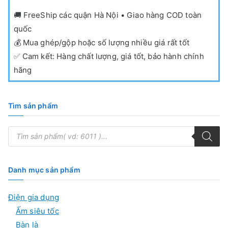
🚚
FreeShip các quận Hà Nội • Giao hàng COD toàn
quốc
💰
Mua ghép/gộp hoặc số lượng nhiều giá rất tốt
✅
Cam kết: Hàng chất lượng, giá tốt, bảo hành chính
hãng
Tìm sản phẩm
T
ì
m
k
i
ế
Danh mục sản phẩm
m
s
ả
Điện gia dụng
n
p
Ấm siêu tốc
h
ẩ
Bàn là