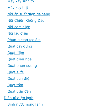
Máy xay sinh tố
Máy xay thịt
Nồi áp suất điện đa năng
Nồi Chiên Không Dầu
Nồi cơm điện
Nồi lẩu điện
Phun sương tạo ẩm
Quạt cây đứng
Quạt điện
Quạt điều hòa
Quạt phun sương
Quạt sưởi
Quạt tích điện
Quạt trần
Quạt trần đèn
Điện tử điện lạnh
Bình nước nóng lạnh