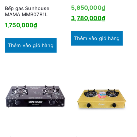
Giá
5,650,000
₫
Bếp gas Sunhouse
MAMA MMB0781L
gốc
Giá
3,780,000
₫
1,750,000
₫
là:
hiện
5,650,000
tại
Thêm vào giỏ hàng
Thêm vào giỏ hàng
là:
3,780,000