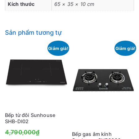
Kích thước
65 × 35 × 10 cm
Sản phẩm tương tự
Giảm giá!
Giảm giá!
Bếp từ đôi Sunhouse
SHB-DI02
Giá
4,790,000
₫
Bếp gas âm kính