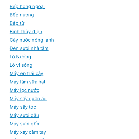
m
Bếp hồng ngoại
Bếp nướng
Bếp từ
Bình thủy điện
Cây nước nóng lạnh
Đèn sưởi nhà tắm
Lò Nướng
Lò vi sóng
Máy ép trái cây
Máy làm sữa hạt
Máy lọc nước
Máy sấy quần áo
Máy sấy tóc
Máy sưởi dầu
Máy sưởi gốm
Máy xay cầm tay