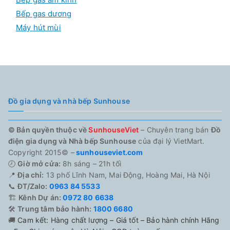
Bếp gas dương
Máy hút mùi
Đồ gia dụng và nhà bếp Sunhouse
© Bản quyền thuộc về
SunhouseViet
– Chuyên trang bán
Đồ
điện gia dụng và Nhà bếp Sunhouse
của đại lý VietMart.
Copyright 2015© –
sunhouseviet.com
🕗
Giờ mở cửa:
8h sáng – 21h tối
📍
Địa chỉ:
13 phố Lĩnh Nam, Mai Động, Hoàng Mai, Hà Nội
📞
ĐT/Zalo:
0963 84 5533
🏗️
Kênh Dự án:
0972 80 6638
🛠️
Trung tâm bảo hành:
1800 6680
🚚
Cam kết: Hàng chất lượng – Giá tốt – Bảo hành chính Hãng