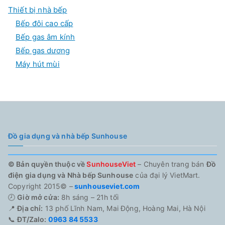
Thiết bị nhà bếp
Bếp đôi cao cấp
Bếp gas âm kính
Bếp gas dương
Máy hút mùi
Đồ gia dụng và nhà bếp Sunhouse
© Bản quyền thuộc về
SunhouseViet
– Chuyên trang bán
Đồ
điện gia dụng và Nhà bếp Sunhouse
của đại lý VietMart.
Copyright 2015© –
sunhouseviet.com
🕗
Giờ mở cửa:
8h sáng – 21h tối
📍
Địa chỉ:
13 phố Lĩnh Nam, Mai Động, Hoàng Mai, Hà Nội
📞
ĐT/Zalo:
0963 84 5533