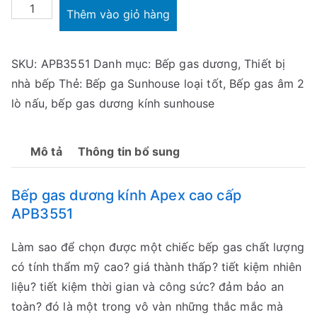
Bếp
Thêm vào giỏ hàng
gas
dương
SKU:
APB3551
Danh mục:
Bếp gas dương
,
Thiết bị
kính
nhà bếp
Thẻ:
Bếp ga Sunhouse loại tốt
,
Bếp gas âm 2
Apex
lò nấu
,
bếp gas dương kính sunhouse
cao
cấp
APB3551
Mô tả
Thông tin bổ sung
số
lượng
Bếp gas dương kính Apex cao cấp
APB3551
Làm sao để chọn được một chiếc bếp gas chất lượng
có tính thẩm mỹ cao? giá thành thấp? tiết kiệm nhiên
liệu? tiết kiệm thời gian và công sức? đảm bảo an
toàn? đó là một trong vô vàn những thắc mắc mà