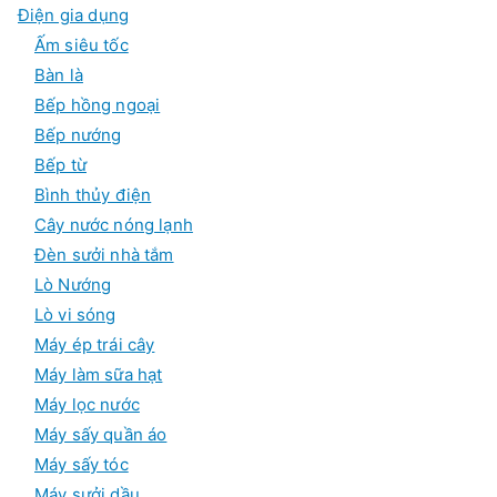
ả
Điện gia dụng
n
p
Ấm siêu tốc
h
ẩ
Bàn là
m
Bếp hồng ngoại
Bếp nướng
Bếp từ
Bình thủy điện
Cây nước nóng lạnh
Đèn sưởi nhà tắm
Lò Nướng
Lò vi sóng
Máy ép trái cây
Máy làm sữa hạt
Máy lọc nước
Máy sấy quần áo
Máy sấy tóc
Máy sưởi dầu