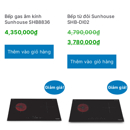
Bếp gas âm kính
Bếp từ đôi Sunhouse
Sunhouse SHB8836
SHB-DI02
Giá
4,350,000
₫
4,790,000
₫
gốc
Giá
3,780,000
₫
là:
hiện
Thêm vào giỏ hàng
4,790,000
tại
Thêm vào giỏ hàng
là:
3,780,000
Giảm giá!
Giảm giá!