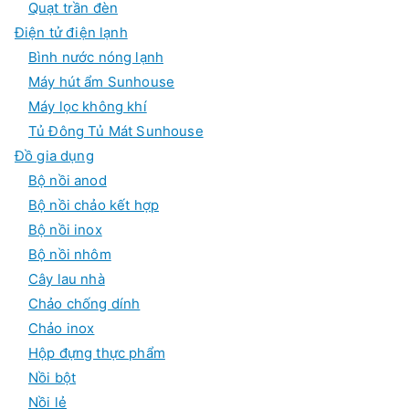
Quạt trần đèn
Điện tử điện lạnh
Bình nước nóng lạnh
Máy hút ẩm Sunhouse
Máy lọc không khí
Tủ Đông Tủ Mát Sunhouse
Đồ gia dụng
Bộ nồi anod
Bộ nồi chảo kết hợp
Bộ nồi inox
Bộ nồi nhôm
Cây lau nhà
Chảo chống dính
Chảo inox
Hộp đựng thực phẩm
Nồi bột
Nồi lẻ