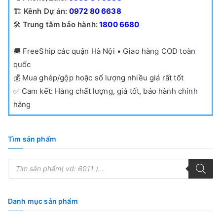
🏗️
Kênh Dự án:
0972 80 6638
🛠️
Trung tâm bảo hành:
1800 6680
🚚
FreeShip các quận Hà Nội • Giao hàng COD toàn
quốc
💰
Mua ghép/gộp hoặc số lượng nhiều giá rất tốt
✅
Cam kết: Hàng chất lượng, giá tốt, bảo hành chính
hãng
Tìm sản phẩm
T
ì
m
k
i
ế
Danh mục sản phẩm
m
s