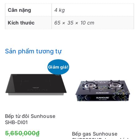
Cân nặng
4 kg
Kích thước
65 × 35 × 10 cm
Sản phẩm tương tự
Giảm giá!
Bếp từ đôi Sunhouse
SHB-DI01
Giá
5,650,000
₫
Bếp gas Sunhouse