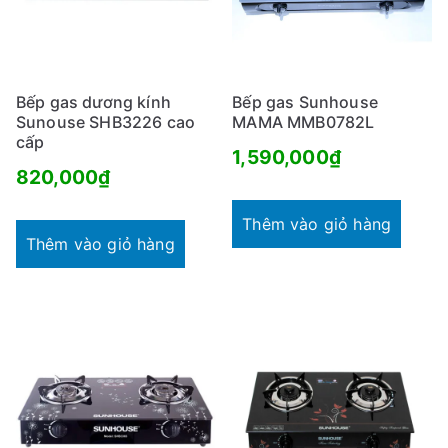
Bếp gas dương kính
Bếp gas Sunhouse
Sunouse SHB3226 cao
MAMA MMB0782L
cấp
1,590,000
₫
820,000
₫
Thêm vào giỏ hàng
Thêm vào giỏ hàng