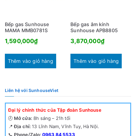
Bếp gas Sunhouse
Bếp gas âm kính
MAMA MMB0781S
Sunhouse APB8805
1,590,000
₫
3,870,000
₫
Thêm vào giỏ hàng
Thêm vào giỏ hàng
Liên hệ với SunhouseViet
Đại lý chính thức của Tập đoàn Sunhouse
🕗
Mở cửa:
8h sáng – 21h tối
📍
Địa chỉ:
13 Lĩnh Nam, Vĩnh Tuy, Hà Nội.
📞
Phone/Zalo:
0963 84 5533