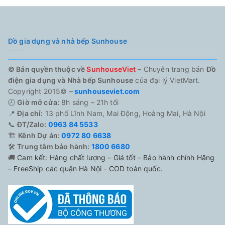
Đồ gia dụng và nhà bếp Sunhouse
© Bản quyền thuộc về
SunhouseViet
– Chuyên trang bán
Đồ
điện gia dụng và Nhà bếp Sunhouse
của đại lý VietMart.
Copyright 2015© –
sunhouseviet.com
🕗
Giờ mở cửa:
8h sáng – 21h tối
📍
Địa chỉ:
13 phố Lĩnh Nam, Mai Động, Hoàng Mai, Hà Nội
📞
ĐT/Zalo:
0963 84 5533
🏗️
Kênh Dự án:
0972 80 6638
🛠️
Trung tâm bảo hành:
1800 6680
🚚
Cam kết: Hàng chất lượng – Giá tốt – Bảo hành chính Hãng
– FreeShip các quận Hà Nội - COD toàn quốc.