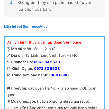
Không tìm thấy sản phẩm nào khớp với
lựa chọn của bạn.
Liên hệ với SunhouseViet
Đại lý chính thức của Tập đoàn Sunhouse
🕗
Mở cửa:
8h sáng – 21h tối
📍
Địa chỉ:
13 Lĩnh Nam, Vĩnh Tuy, Hà Nội.
📞
Phone/Zalo:
0963 84 5533
🏗️
Kênh Dự án:
0972 80 6638
🛠️
Trung tâm bảo hành:
1800 6680
🚚
FreeShip các quận Hà Nội • Giao hàng COD toàn
quốc
💰
Mua ghép/gộp hoặc số lượng nhiều giá rất tốt
✅
Cam kết: Hàng chất lượng, giá tốt, bảo hành chính