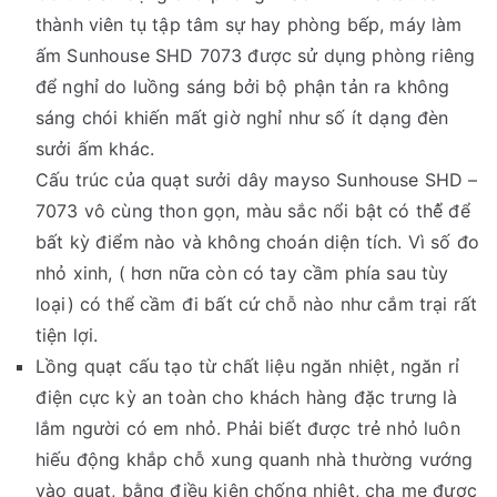
thành viên tụ tập tâm sự hay phòng bếp, máy làm
ấm Sunhouse SHD 7073 được sử dụng phòng riêng
để nghỉ do luồng sáng bởi bộ phận tản ra không
sáng chói khiến mất giờ nghỉ như số ít dạng đèn
sưởi ấm khác.
Cấu trúc của quạt sưởi dây mayso Sunhouse SHD –
7073 vô cùng thon gọn, màu sắc nổi bật có thể̉ để
bất kỳ điểm nào và không choán diện tích. Vì số đo
nhỏ xinh, ( hơn nữa còn có tay cầm phía sau tùy
loại) có thể cầm đi bất cứ chỗ nào như cắm trại rất
tiện lợi.
Lồng quạt cấu tạo từ chất liệu ngăn nhiệt, ngăn rỉ
điện cực kỳ an toàn cho khách hàng đặc trưng là
lắm người có em nhỏ. Phải biết được trẻ nhỏ luôn
hiếu động khắp chỗ xung quanh nhà thường vướng
vào quạt, bằng điều kiện chống nhiệt, cha mẹ được