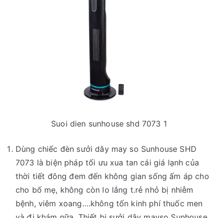
Suoi dien sunhouse shd 7073 1
Dùng chiếc đèn sưởi dây may so Sunhouse SHD
7073 là biện pháp tối ưu xua tan cái giá lạnh của
thời tiết đông đem đến không gian sống ấm áp cho
cho bố mẹ, không còn lo lắng t.rẻ nhỏ bị nhiễm
bệnh, viêm xoang….không tốn kinh phí thuốc men
và đi khám nữa. Thiết bị sưởi dây mayso Sunhouse