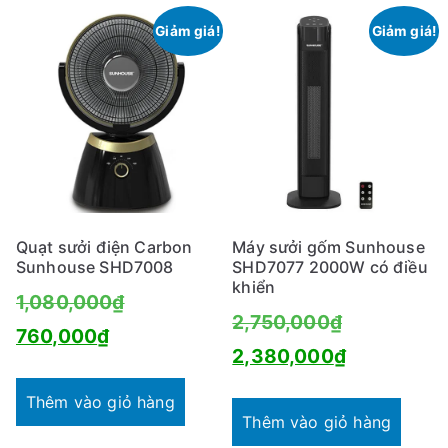
1,450,000₫.
Giảm giá!
Giảm giá!
Quạt sưởi điện Carbon
Máy sưởi gốm Sunhouse
Sunhouse SHD7008
SHD7077 2000W có điều
khiển
Giá
1,080,000
₫
Giá
2,750,000
₫
Giá
gốc
760,000
₫
gốc
Giá
2,380,000
₫
hiện
là:
là:
hiện
tại
1,080,000₫.
Thêm vào giỏ hàng
2,750,000₫
tại
Thêm vào giỏ hàng
là: