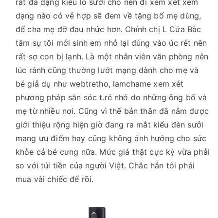
rất đa dạng kiểu lò sưởi cho nên đi xem xét xem
dạng nào có vẻ hợp sẽ đem về tặng bố mẹ dùng,
để cha mẹ đỡ đau nhức hơn. Chính chị L Cửa Bắc
tâm sự tôi mới sinh em nhỏ lại đúng vào úc rét nên
rất sợ con bị lạnh. Là một nhân viên văn phòng nên
lúc rảnh cũng thường lướt mạng dành cho mẹ và
bé giả dụ như webtretho, lamchame xem xét
phương pháp săn sóc t.rẻ nhỏ do những ông bố và
mẹ từ nhiều nơi. Cũng vì thế bản thân đã nắm được
giới thiệu rộng hiện giờ đang ra mắt kiểu đèn sưởi
mang ưu điểm hay cũng không ảnh hưởng cho sức
khỏe cả bé cưng nữa. Mức giá thật cực kỳ vừa phải
so với túi tiền của người Việt. Chắc hẳn tôi phải
mua vài chiếc để rồi.