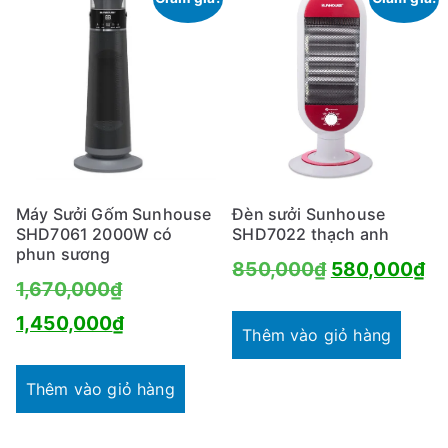
Máy Sưởi Gốm Sunhouse
Đèn sưởi Sunhouse
SHD7061 2000W có
SHD7022 thạch anh
phun sương
Giá
Gi
850,000
₫
580,000
₫
Giá
1,670,000
₫
gốc
hi
gốc
Giá
1,450,000
₫
là:
tại
Thêm vào giỏ hàng
là:
hiện
850,000₫.
là:
1,670,000₫.
tại
Thêm vào giỏ hàng
58
là: