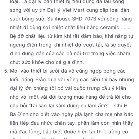
loại. Là đại lý bán thiết bị tiêu dùng đã lâu song
song với uy tín Đại lý Viet Mart cung cấp loại đèn
sưởi bóng sưởi Sunhouse SHD 7073 với công năng
nhiệt đi cùng sợi nhiệt chất liệu bằng ceramic …….,
Bệ đỡ chất liệu từ kim khí rất đảm bảo, khả năng tự
ngưng điện trong khi nhiệt độ vượt tải, là sự quyết
định đúng đắn của các bà nội trợ trong việc chăm
chút sức khỏe cho cả gia đình.
Mới vào thiết bị sưởi đã vô cùng ngợp bóng các
kiểu dáng. Đảo qua vài vòng các siêu thị hay những
đại lý lớn chúng tôi có vài cuộc trưng cầu ý kiến
nhỏ với một vài đối tượng mua hàng để trả lời cho
câu hỏi “tại sao lại sắm dụng cụ làm ấm?” . Chị H
Ba Đình cho biết vào ngày giá lạnh cha mẹ nhà bác
liên tiếp đau nhức chân tay, phận làm con nhìn thấy
mà đau lòng, bác biết được hiện tại thị trường có