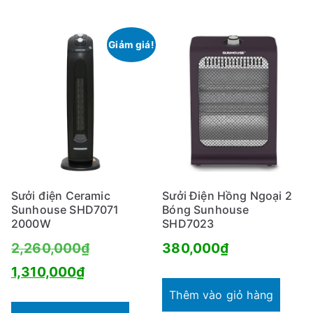
là:
760,000₫.
2,380,000
Giảm giá!
Sưởi điện Ceramic
Sưởi Điện Hồng Ngoại 2
Sunhouse SHD7071
Bóng Sunhouse
2000W
SHD7023
Giá
2,260,000
₫
380,000
₫
Giá
gốc
1,310,000
₫
hiện
là:
Thêm vào giỏ hàng