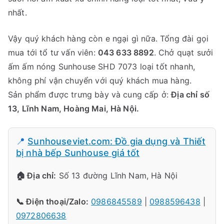
nhất.
Vậy quý khách hàng còn e ngại gì nữa. Tổng đài gọi
mua tới tổ tư vấn viên:
043 633 8892
. Chở quạt sưởi
ấm ấm nóng Sunhouse SHD 7073 loại tốt nhanh,
không phí vận chuyển với quý khách mua hàng.
Sản phẩm được trưng bày và cung cấp ở:
Địa chỉ số
13, Lĩnh Nam, Hoàng Mai, Hà Nội.
📍
Sunhouseviet.com: Đồ gia dụng và Thiết
bị nhà bếp Sunhouse giá tốt
🏠 Địa chỉ:
Số 13 đường Lĩnh Nam, Hà Nội
📞 Điện thoại/Zalo:
0986845589
|
0988596438
|
0972806638