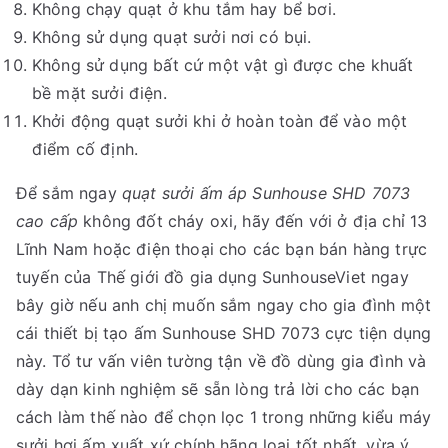
Không chạy quạt ở khu tắm hay bể bơi.
Không sử dụng quạt sưởi nơi có bụi.
Không sử dụng bất cứ một vật gì được che khuất
bề mặt sưởi điện.
Khởi động quạt sưởi khi ở hoàn toàn để vào một
điểm cố định.
Để sắm ngay
quạt sưởi ấm áp Sunhouse SHD 7073
cao cấp
không đốt cháy oxi, hãy đến với ở địa chỉ 13
Lĩnh Nam hoặc điện thoại cho các bạn bán hàng trực
tuyến của Thế giới đồ gia dụng SunhouseViet ngay
bây giờ nếu anh chị muốn sắm ngay cho gia đình một
cái thiết bị tạo ấm Sunhouse SHD 7073 cực tiện dụng
này. Tổ tư vấn viên tường tận về đồ dùng gia đình và
dày dạn kinh nghiệm sẽ sẵn lòng trả lời cho các bạn
cách làm thế nào để chọn lọc 1 trong những kiểu máy
sưởi hơi ấm xuất xứ chính hãng loại tốt nhất, vừa ý