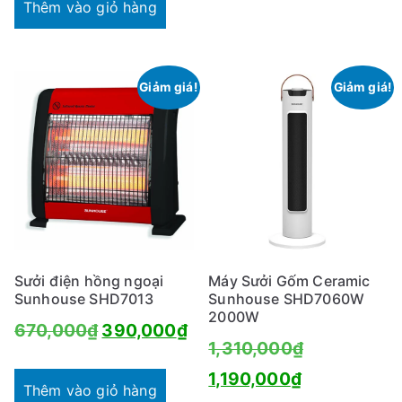
tại
2,260,000₫.
Thêm vào giỏ hàng
là:
1,310,000₫.
Giảm giá!
Giảm giá!
Sưởi điện hồng ngoại
Máy Sưởi Gốm Ceramic
Sunhouse SHD7013
Sunhouse SHD7060W
2000W
Giá
Giá
670,000
₫
390,000
₫
Giá
1,310,000
₫
gốc
hiện
Giá
gốc
1,190,000
₫
là:
tại
Thêm vào giỏ hàng