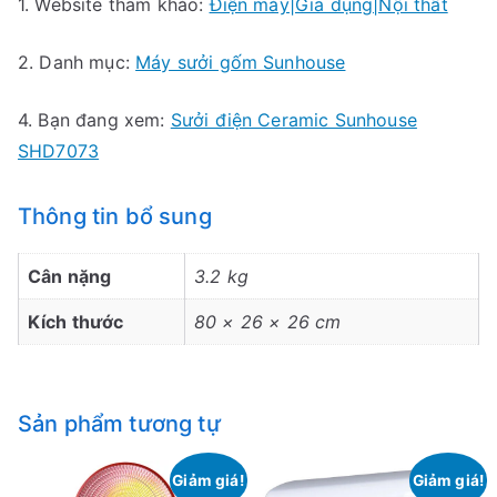
1. Website tham khảo:
Điện máy|Gia dụng|Nội thất
2. Danh mục:
Máy sưởi gốm Sunhouse
4. Bạn đang xem:
Sưởi điện Ceramic Sunhouse
SHD7073
Thông tin bổ sung
Cân nặng
3.2 kg
Kích thước
80 × 26 × 26 cm
Sản phẩm tương tự
Giảm giá!
Giảm giá!