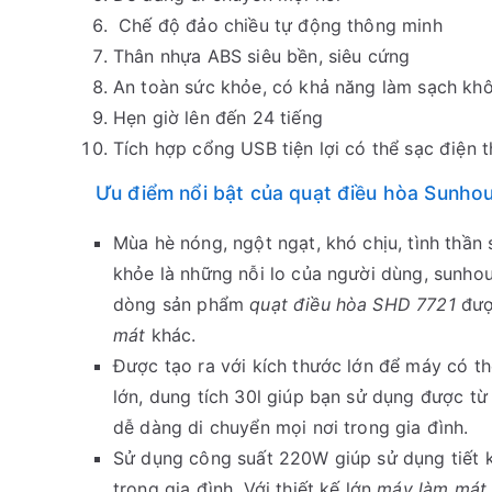
Chế độ đảo chiều tự động thông minh
Thân nhựa ABS siêu bền, siêu cứng
An toàn sức khỏe, có khả năng làm sạch kh
Hẹn giờ lên đến 24 tiếng
Tích hợp cổng USB tiện lợi có thể sạc điện 
Ưu điểm nổi bật của quạt điều hòa Sunh
Mùa hè nóng, ngột ngạt, khó chịu, tình thần
khỏe là những nỗi lo của người dùng, sunhou
dòng sản phẩm
quạt điều hòa SHD 7721
đượ
mát
khác.
Được tạo ra với kích thước lớn để máy có t
lớn, dung tích 30l giúp bạn sử dụng được t
dễ dàng di chuyển mọi nơi trong gia đình.
Sử dụng công suất 220W giúp sử dụng tiết 
trong gia đình. Với thiết kế lớn
máy làm mát