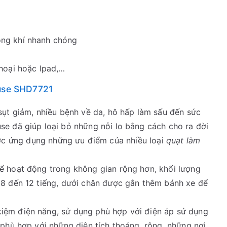
ông khí nhanh chóng
thoại hoặc Ipad,…
ouse SHD7721
 sụt giảm, nhiều bệnh về da, hô hấp làm sấu đến sức
se đã giúp loại bỏ những nỗi lo bằng cách cho ra đời
c ứng dụng những ưu điểm của nhiều loại
quạt làm
hể hoạt động trong không gian rộng hơn, khối lượng
ừ 8 đến 12 tiếng, dưới chân được gắn thêm bánh xe để
kiệm điện năng, sử dụng phù hợp với điện áp sử dụng
phù hợp với những diện tích thoáng, rộng, những nơi