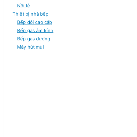
Nồi lẻ
Thiết bị nhà bếp
Bếp đôi cao cấp
Bếp gas âm kính
Bếp gas dương
Máy hút mùi