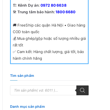
🏗️
Kênh Dự án:
0972 80 6638
🛠️
Trung tâm bảo hành:
1800 6680
🚚
FreeShip các quận Hà Nội • Giao hàng
COD toàn quốc
💰
Mua ghép/gộp hoặc số lượng nhiều giá
rất tốt
✅
Cam kết: Hàng chất lượng, giá tốt, bảo
hành chính hãng
Tìm sản phẩm
T
ì
m
k
i
ế
Danh mục sản phẩm
m