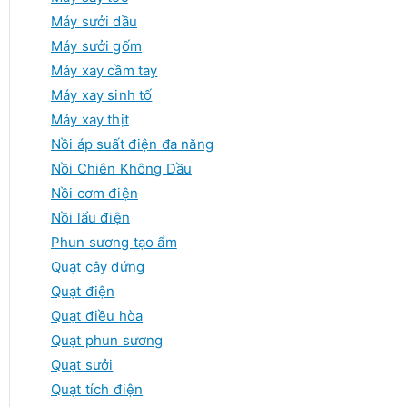
Máy sưởi dầu
Máy sưởi gốm
Máy xay cầm tay
Máy xay sinh tố
Máy xay thịt
Nồi áp suất điện đa năng
Nồi Chiên Không Dầu
Nồi cơm điện
Nồi lẩu điện
Phun sương tạo ẩm
Quạt cây đứng
Quạt điện
Quạt điều hòa
Quạt phun sương
Quạt sưởi
Quạt tích điện