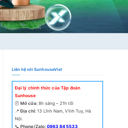
Liên hệ với SunhouseViet
Đại lý chính thức của Tập đoàn
Sunhouse
🕗
Mở cửa:
8h sáng – 21h tối
📍
Địa chỉ:
13 Lĩnh Nam, Vĩnh Tuy, Hà
Nội.
📞
Phone/Zalo:
0963 84 5533