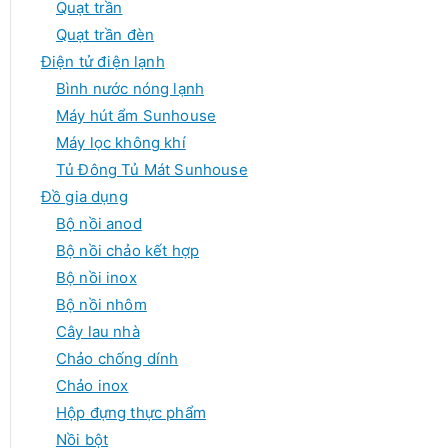
Quạt trần
Quạt trần đèn
Điện tử điện lạnh
Bình nước nóng lạnh
Máy hút ẩm Sunhouse
Máy lọc không khí
Tủ Đông Tủ Mát Sunhouse
Đồ gia dụng
Bộ nồi anod
Bộ nồi chảo kết hợp
Bộ nồi inox
Bộ nồi nhôm
Cây lau nhà
Chảo chống dính
Chảo inox
Hộp đựng thực phẩm
Nồi bột