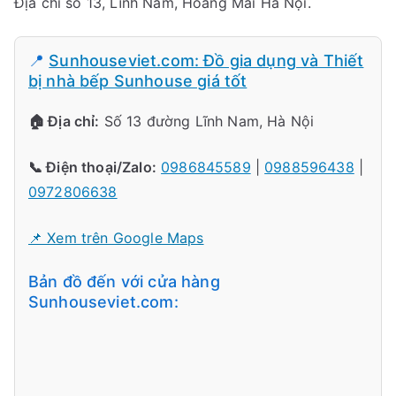
Địa chỉ số 13, Lĩnh Nam, Hoàng Mai Hà Nội.
📍
Sunhouseviet.com: Đồ gia dụng và Thiết
bị nhà bếp Sunhouse giá tốt
🏠 Địa chỉ:
Số 13 đường Lĩnh Nam, Hà Nội
📞 Điện thoại/Zalo:
0986845589
|
0988596438
|
0972806638
📌 Xem trên Google Maps
Bản đồ đến với cửa hàng
Sunhouseviet.com: