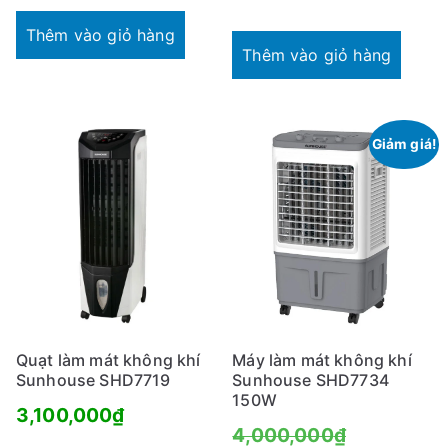
Thêm vào giỏ hàng
Thêm vào giỏ hàng
Giảm giá!
Quạt làm mát không khí
Máy làm mát không khí
Sunhouse SHD7719
Sunhouse SHD7734
150W
3,100,000
₫
Giá
4,000,000
₫