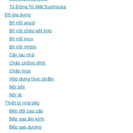
Tủ Đông Tủ Mát Sunhouse
Đồ gia dụng
Bộ nồi anod
Bộ nồi chảo kết hợp
Bộ nồi inox
Bộ nồi nhôm
Cây lau nhà
Chảo chống dính
Chảo inox
Hộp đựng thực phẩm
Nồi bột
Nồi lẻ
Thiết bị nhà bếp
Bếp đôi cao cấp
Bếp gas âm kính
Bếp gas dương