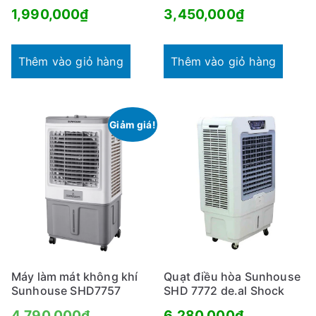
1,990,000
₫
3,450,000
₫
Thêm vào giỏ hàng
Thêm vào giỏ hàng
Giảm giá!
Máy làm mát không khí
Quạt điều hòa Sunhouse
Sunhouse SHD7757
SHD 7772 de.al Shock
Giá
4,790,000
₫
6,280,000
₫