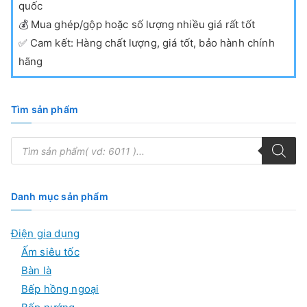
quốc
💰
Mua ghép/gộp hoặc số lượng nhiều giá rất tốt
✅
Cam kết: Hàng chất lượng, giá tốt, bảo hành chính
hãng
Tìm sản phẩm
T
ì
m
k
i
ế
Danh mục sản phẩm
m
s
ả
Điện gia dụng
n
p
Ấm siêu tốc
h
ẩ
Bàn là
m
Bếp hồng ngoại