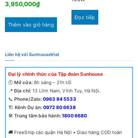
3,950,000
₫
Đọc tiếp
Thêm vào giỏ hàng
Liên hệ với SunhouseViet
Đại lý chính thức của Tập đoàn Sunhouse
🕗
Mở cửa:
8h sáng – 21h tối
📍
Địa chỉ:
13 Lĩnh Nam, Vĩnh Tuy, Hà Nội.
📞
Phone/Zalo:
0963 84 5533
🏗️
Kênh Dự án:
0972 80 6638
🛠️
Trung tâm bảo hành:
1800 6680
🚚
FreeShip các quận Hà Nội • Giao hàng COD toàn