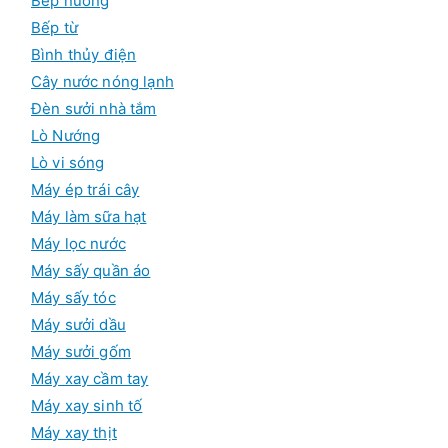
Bếp nướng
Bếp từ
Bình thủy điện
Cây nước nóng lạnh
Đèn sưởi nhà tắm
Lò Nướng
Lò vi sóng
Máy ép trái cây
Máy làm sữa hạt
Máy lọc nước
Máy sấy quần áo
Máy sấy tóc
Máy sưởi dầu
Máy sưởi gốm
Máy xay cầm tay
Máy xay sinh tố
Máy xay thịt