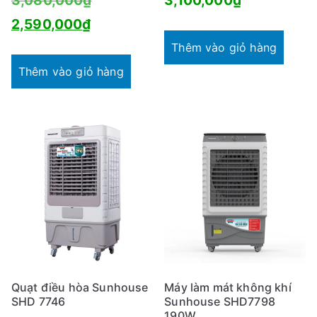
3,080,000
₫
3,100,000
₫
Giá
gốc
2,590,000
₫
hiện
là:
Thêm vào giỏ hàng
tại
3,080,000₫.
Thêm vào giỏ hàng
là:
2,590,000₫.
Quạt điều hòa Sunhouse
Máy làm mát không khí
SHD 7746
Sunhouse SHD7798
190W