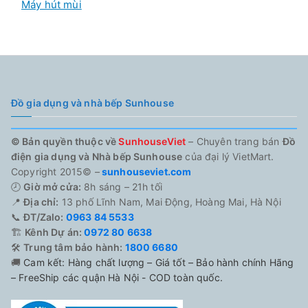
Máy hút mùi
Đồ gia dụng và nhà bếp Sunhouse
© Bản quyền thuộc về
SunhouseViet
– Chuyên trang bán
Đồ
điện gia dụng và Nhà bếp Sunhouse
của đại lý VietMart.
Copyright 2015© –
sunhouseviet.com
🕗
Giờ mở cửa:
8h sáng – 21h tối
📍
Địa chỉ:
13 phố Lĩnh Nam, Mai Động, Hoàng Mai, Hà Nội
📞
ĐT/Zalo:
0963 84 5533
🏗️
Kênh Dự án:
0972 80 6638
🛠️
Trung tâm bảo hành:
1800 6680
🚚
Cam kết: Hàng chất lượng – Giá tốt – Bảo hành chính Hãng
– FreeShip các quận Hà Nội - COD toàn quốc.