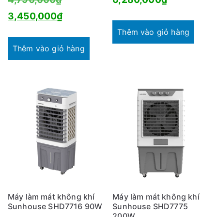
gốc
Giá
3,450,000
₫
là:
hiện
Thêm vào giỏ hàng
4,790,000₫.
tại
Thêm vào giỏ hàng
là:
3,450,000₫.
Máy làm mát không khí
Máy làm mát không khí
Sunhouse SHD7716 90W
Sunhouse SHD7775
200W