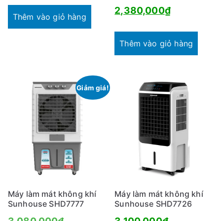
gốc
Giá
2,380,000
₫
Thêm vào giỏ hàng
là:
hiện
4,000,000
tại
Thêm vào giỏ hàng
là:
2,380,000
Giảm giá!
Máy làm mát không khí
Máy làm mát không khí
Sunhouse SHD7777
Sunhouse SHD7726
Giá