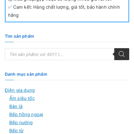
✅
Cam kết: Hàng chất lượng, giá tốt, bảo hành chính
hãng
Tìm sản phẩm
T
ì
m
k
i
ế
Danh mục sản phẩm
m
s
ả
Điện gia dụng
n
p
Ấm siêu tốc
h
ẩ
Bàn là
m
Bếp hồng ngoại
Bếp nướng
Bếp từ