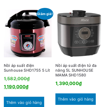
là:
9
1,260,000₫.
Giảm giá!
Nồi áp suất điện
Nồi áp suất điện tử đa
Sunhouse SHD1755 5 Lít
năng 5L SUNHOUSE
MAMA SHD1580
Giá
1,582,000
₫
1,390,000
₫
Giá
gốc
1,190,000
₫
hiện
là:
Thêm vào giỏ hàng
tại
1,582,000₫.
Thêm vào giỏ hàng