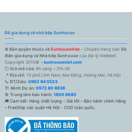
Đồ gia dụng và nhà bếp Sunhouse
© Bản quyền thuộc về
SunhouseViet
– Chuyên trang bán
Đồ
điện gia dụng và Nhà bếp Sunhouse
của đại lý VietMart.
Copyright 2015© –
sunhouseviet.com
🕗
Giờ mở cửa:
8h sáng – 21h tối
📍
Địa chỉ:
13 phố Lĩnh Nam, Mai Động, Hoàng Mai, Hà Nội
📞
ĐT/Zalo:
0963 84 5533
🏗️
Kênh Dự án:
0972 80 6638
🛠️
Trung tâm bảo hành:
1800 6680
🚚
Cam kết: Hàng chất lượng – Giá tốt – Bảo hành chính Hãng
– FreeShip các quận Hà Nội - COD toàn quốc.