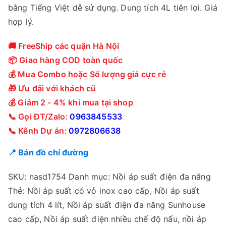
bằng Tiếng Việt dễ sử dụng. Dung tích 4L tiên lợi. Giá
hợp lý.
🚚 FreeShip các quận Hà Nội
📦 Giao hàng COD toàn quốc
💰 Mua Combo hoặc Số lượng giá cực rẻ
🎁 Ưu đãi với khách cũ
💰 Giảm 2 - 4% khi mua tại shop
📞 Gọi ĐT/Zalo:
0963845533
📞 Kênh Dự án:
0972806638
📍 Bản đồ chỉ đường
SKU:
nasd1754
Danh mục:
Nồi áp suất điện đa năng
Thẻ:
Nồi áp suất có vỏ inox cao cấp
,
Nồi áp suất
dung tích 4 lít
,
Nồi áp suất điện đa năng Sunhouse
cao cấp
,
Nồi áp suất điện nhiều chế độ nấu
,
nồi áp