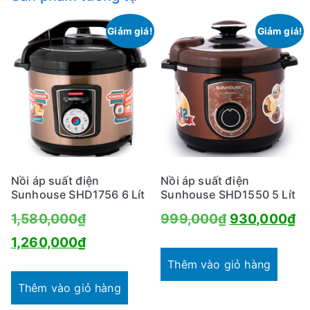
Giảm giá!
Giảm giá!
Nồi áp suất điện
Nồi áp suất điện
Sunhouse SHD1756 6 Lít
Sunhouse SHD1550 5 Lít
Giá
Giá
Gi
1,580,000
₫
999,000
₫
930,000
₫
gốc
Giá
gốc
hi
1,260,000
₫
là:
hiện
là:
tạ
Thêm vào giỏ hàng
1,580,000₫.
tại
999,000₫.
là
Thêm vào giỏ hàng