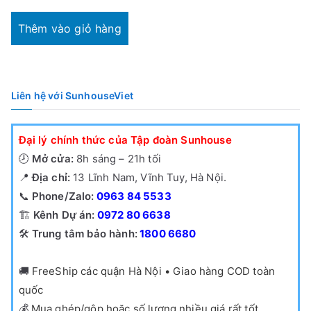
hiện
là:
tại
1,790,000₫.
Thêm vào giỏ hàng
là:
1,150,000₫.
Liên hệ với SunhouseViet
Đại lý chính thức của Tập đoàn Sunhouse
🕗
Mở cửa:
8h sáng – 21h tối
📍
Địa chỉ:
13 Lĩnh Nam, Vĩnh Tuy, Hà Nội.
📞
Phone/Zalo:
0963 84 5533
🏗️
Kênh Dự án:
0972 80 6638
🛠️
Trung tâm bảo hành:
1800 6680
🚚
FreeShip các quận Hà Nội • Giao hàng COD toàn
quốc
💰
Mua ghép/gộp hoặc số lượng nhiều giá rất tốt