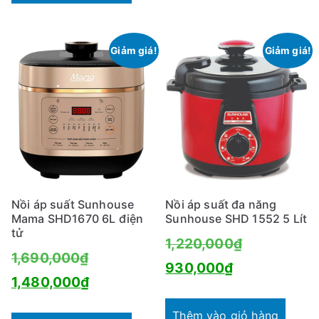
là:
1,190,000₫.
Giảm giá!
Giảm giá!
Nồi áp suất Sunhouse
Nồi áp suất đa năng
Mama SHD1670 6L điện
Sunhouse SHD 1552 5 Lít
tử
Giá
1,220,000
₫
Giá
1,690,000
₫
Giá
gốc
930,000
₫
gốc
Giá
1,480,000
₫
hiện
là:
là:
hiện
tại
1,220,000₫
Thêm vào giỏ hàng