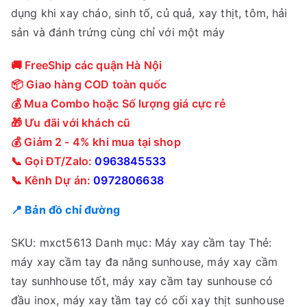
dụng khi xay cháo, sinh tố, củ quả, xay thịt, tôm, hải
sản và đánh trứng cùng chỉ với một máy
🚚 FreeShip các quận Hà Nội
📦 Giao hàng COD toàn quốc
💰 Mua Combo hoặc Số lượng giá cực rẻ
🎁 Ưu đãi với khách cũ
💰 Giảm 2 - 4% khi mua tại shop
📞 Gọi ĐT/Zalo:
0963845533
📞 Kênh Dự án:
0972806638
📍 Bản đồ chỉ đường
SKU:
mxct5613
Danh mục:
Máy xay cầm tay
Thẻ:
máy xay cầm tay đa năng sunhouse
,
máy xay cầm
tay sunhhouse tốt
,
máy xay cầm tay sunhouse có
đầu inox
,
máy xay tầm tay có cối xay thịt sunhouse