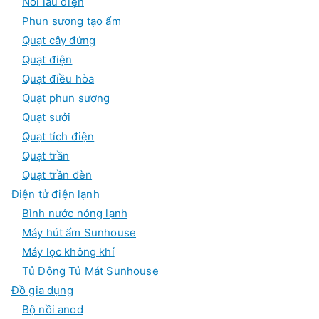
Nồi lẩu điện
Phun sương tạo ẩm
Quạt cây đứng
Quạt điện
Quạt điều hòa
Quạt phun sương
Quạt sưởi
Quạt tích điện
Quạt trần
Quạt trần đèn
Điện tử điện lạnh
Bình nước nóng lạnh
Máy hút ẩm Sunhouse
Máy lọc không khí
Tủ Đông Tủ Mát Sunhouse
Đồ gia dụng
Bộ nồi anod