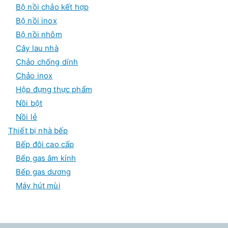
Bộ nồi chảo kết hợp
Bộ nồi inox
Bộ nồi nhôm
Cây lau nhà
Chảo chống dính
Chảo inox
Hộp đựng thực phẩm
Nồi bột
Nồi lẻ
Thiết bị nhà bếp
Bếp đôi cao cấp
Bếp gas âm kính
Bếp gas dương
Máy hút mùi