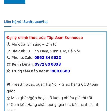
Liên hệ với SunhouseViet
Đại lý chính thức của Tập đoàn Sunhouse
🕗
Mở cửa:
8h sáng – 21h tối
📍
Địa chỉ:
13 Lĩnh Nam, Vĩnh Tuy, Hà Nội.
📞
Phone/Zalo:
0963 84 5533
🏗️
Kênh Dự án:
0972 80 6638
🛠️
Trung tâm bảo hành:
1800 6680
🚚
FreeShip các quận Hà Nội • Giao hàng COD toàn
quốc
💰
Mua ghép/gộp hoặc số lượng nhiều giá rất tốt
✅
Cam kết: Hàng chất lượng, giá tốt, bảo hành chính