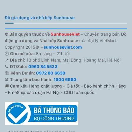
Đồ gia dụng và nhà bếp Sunhouse
© Bản quyền thuộc về
SunhouseViet
– Chuyên trang bán
Đồ
điện gia dụng và Nhà bếp Sunhouse
của đại lý VietMart.
Copyright 2015© –
sunhouseviet.com
🕗
Giờ mở cửa:
8h sáng – 21h tối
📍
Địa chỉ:
13 phố Lĩnh Nam, Mai Động, Hoàng Mai, Hà Nội
📞
ĐT/Zalo:
0963 84 5533
🏗️
Kênh Dự án:
0972 80 6638
🛠️
Trung tâm bảo hành:
1800 6680
🚚
Cam kết: Hàng chất lượng – Giá tốt – Bảo hành chính Hãng
– FreeShip các quận Hà Nội - COD toàn quốc.