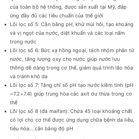
của toàn bộ hệ thống, được sản xuất tại Mỹ, đáp
ứng đầy đủ các tiêu chuẩn của thế giới
Lõi lọc số 5: Cân bằng pH, khử mùi hôi, tạo khoáng
và vị ngọt của nước, diệt khuẩn và các loại nấm
trong nước
Lõi lọc số 6: Bức xạ hồng ngoại, tách nhóm phân tử
nước, tăng lượng oxy cho nước giúp nước lưu
thông dễ dàng trong cơ thể, giảm quá trình lão hóa
và tránh khô da
Lõi lọc số 7: Tăng chỉ số pH tạo nước kiềm tính (pH
~7.2÷7.4) giúp trung hòa các axít dư thừa trong cơ
thể
Lõi lọc số 8 (đá maifan): Chứa 45 loại khoáng chất
có lợi cho cơ thể được ứng dụng chữa bệnh da liễu,
tiêu hóa….cân bằng độ pH