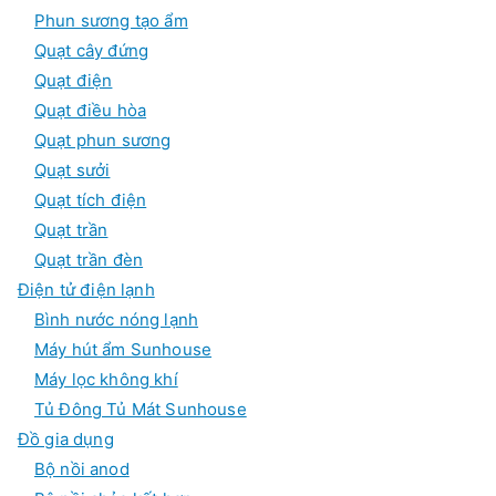
Phun sương tạo ẩm
Quạt cây đứng
Quạt điện
Quạt điều hòa
Quạt phun sương
Quạt sưởi
Quạt tích điện
Quạt trần
Quạt trần đèn
Điện tử điện lạnh
Bình nước nóng lạnh
Máy hút ẩm Sunhouse
Máy lọc không khí
Tủ Đông Tủ Mát Sunhouse
Đồ gia dụng
Bộ nồi anod