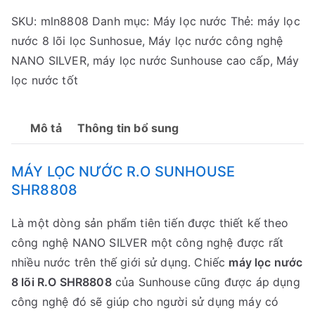
nước
SKU:
mln8808
Danh mục:
Máy lọc nước
Thẻ:
máy lọc
Sunhouse
nước 8 lõi lọc Sunhosue
,
Máy lọc nước công nghệ
SHR8808
NANO SILVER
,
máy lọc nước Sunhouse cao cấp
,
Máy
số
lọc nước tốt
lượng
Mô tả
Thông tin bổ sung
MÁY LỌC NƯỚC R.O SUNHOUSE
SHR8808
Là một dòng sản phẩm tiên tiến được thiết kế theo
công nghệ NANO SILVER một công nghệ được rất
nhiều nước trên thế giới sử dụng. Chiếc
máy lọc nước
8 lõi R.O SHR8808
của Sunhouse cũng được áp dụng
công nghệ đó sẽ giúp cho người sử dụng máy có