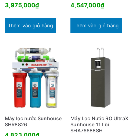
3,975,000
₫
4,547,000
₫
Thêm vào giỏ hàng
Thêm vào giỏ hàng
Máy lọc nước Sunhouse
Máy Lọc Nước RO UltraX
SHR8826
Sunhouse 11 Lõi
SHA76688SH
4,823,000
₫