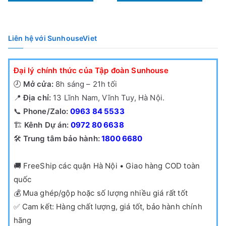
Liên hệ với SunhouseViet
Đại lý chính thức của Tập đoàn Sunhouse
🕗
Mở cửa:
8h sáng – 21h tối
📍
Địa chỉ:
13 Lĩnh Nam, Vĩnh Tuy, Hà Nội.
📞
Phone/Zalo:
0963 84 5533
🏗️
Kênh Dự án:
0972 80 6638
🛠️
Trung tâm bảo hành:
1800 6680
🚚
FreeShip các quận Hà Nội • Giao hàng COD toàn
quốc
💰
Mua ghép/gộp hoặc số lượng nhiều giá rất tốt
✅
Cam kết: Hàng chất lượng, giá tốt, bảo hành chính
hãng