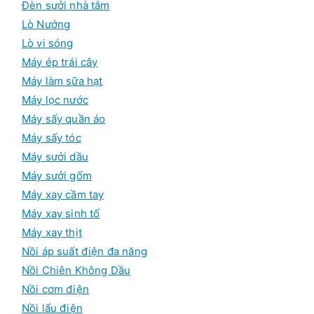
Đèn sưởi nhà tắm
Lò Nướng
Lò vi sóng
Máy ép trái cây
Máy làm sữa hạt
Máy lọc nước
Máy sấy quần áo
Máy sấy tóc
Máy sưởi dầu
Máy sưởi gốm
Máy xay cầm tay
Máy xay sinh tố
Máy xay thịt
Nồi áp suất điện đa năng
Nồi Chiên Không Dầu
Nồi cơm điện
Nồi lẩu điện