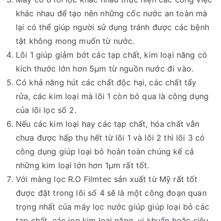
khác nhau để tạo nên những cốc nước an toàn mà
lại có thể giúp người sử dụng tránh được các bệnh
tật không mong muốn từ nước.
Lõi 1 giúp giảm bớt các tạp chất, kim loại năng có
kích thước lớn hơn 5µm từ nguồn nước đi vào.
Có khả năng hút các chất độc hại, các chất tẩy
rửa, các kim loại mà lõi 1 còn bỏ qua là công dụng
của lõi lọc số 2.
Nếu các kim loại hay các tạp chất, hóa chất vẫn
chưa được hấp thụ hết từ lõi 1 và lõi 2 thì lõi 3 có
công dụng giúp loại bỏ hoàn toàn chúng kể cả
những kim loại lớn hơn 1µm rất tốt.
Với màng lọc R.O Filmtec sản xuất từ Mỹ rất tốt
được đặt trong lõi số 4 sẽ là một công đoạn quan
trọng nhất của máy lọc nước giúp giúp loại bỏ các
tạp chất, các ion kim loại nặng, vi khuẩn hoặc siêu