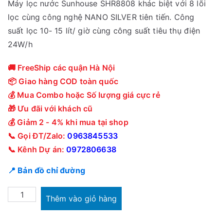
Máy lọc nước Sunhouse SHR8808 khác biệt với 8 lõi
lọc cùng công nghệ NANO SILVER tiên tiến. Công
suất lọc 10- 15 lít/ giờ cùng công suất tiêu thụ điện
24W/h
🚚 FreeShip các quận Hà Nội
📦 Giao hàng COD toàn quốc
💰 Mua Combo hoặc Số lượng giá cực rẻ
🎁 Ưu đãi với khách cũ
💰 Giảm 2 - 4% khi mua tại shop
📞 Gọi ĐT/Zalo:
0963845533
📞 Kênh Dự án:
0972806638
📍 Bản đồ chỉ đường
Máy
Thêm vào giỏ hàng
lọc