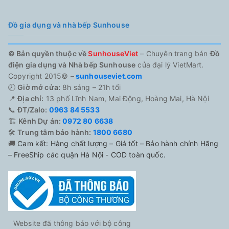
Đồ gia dụng và nhà bếp Sunhouse
© Bản quyền thuộc về
SunhouseViet
– Chuyên trang bán
Đồ
điện gia dụng và Nhà bếp Sunhouse
của đại lý VietMart.
Copyright 2015© –
sunhouseviet.com
🕗
Giờ mở cửa:
8h sáng – 21h tối
📍
Địa chỉ:
13 phố Lĩnh Nam, Mai Động, Hoàng Mai, Hà Nội
📞
ĐT/Zalo:
0963 84 5533
🏗️
Kênh Dự án:
0972 80 6638
🛠️
Trung tâm bảo hành:
1800 6680
🚚
Cam kết: Hàng chất lượng – Giá tốt – Bảo hành chính Hãng
– FreeShip các quận Hà Nội - COD toàn quốc.
Website đã thông báo với bộ công