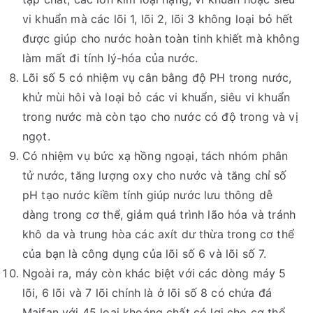
vi khuẩn mà các lõi 1, lõi 2, lõi 3 không loại bỏ hết
được giúp cho nước hoàn toàn tinh khiết mà không
làm mất đi tính lý-hóa của nước.
Lõi số 5 có nhiệm vụ cân bằng độ PH trong nước,
khử mùi hôi và loại bỏ các vi khuẩn, siêu vi khuẩn
trong nước mà còn tạo cho nước có độ trong và vị
ngọt.
Có nhiệm vụ bức xạ hồng ngoại, tách nhóm phân
tử nước, tăng lượng oxy cho nước và tăng chỉ số
pH tạo nước kiềm tính giúp nước lưu thông dễ
dàng trong cơ thể, giảm quá trình lão hóa và tránh
khô da và trung hòa các axít dư thừa trong cơ thể
của bạn là công dụng của lõi số 6 và lõi số 7.
Ngoài ra, máy còn khác biệt với các dòng máy 5
lõi, 6 lõi và 7 lõi chính là ở lõi số 8 có chứa đá
Maifan với 45 loại khoáng chất có lợi cho cơ thể,